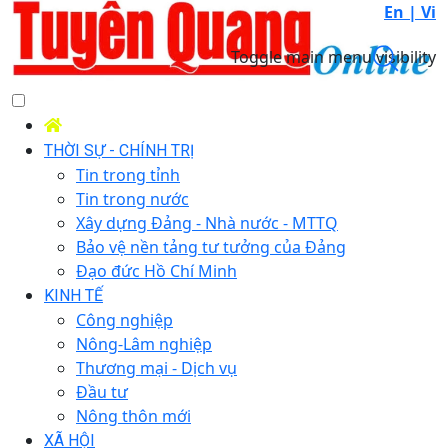
En |
Vi
Toggle main menu visibility
THỜI SỰ - CHÍNH TRỊ
Tin trong tỉnh
Tin trong nước
Xây dựng Đảng - Nhà nước - MTTQ
Bảo vệ nền tảng tư tưởng của Đảng
Đạo đức Hồ Chí Minh
KINH TẾ
Công nghiệp
Nông-Lâm nghiệp
Thương mại - Dịch vụ
Đầu tư
Nông thôn mới
XÃ HỘI