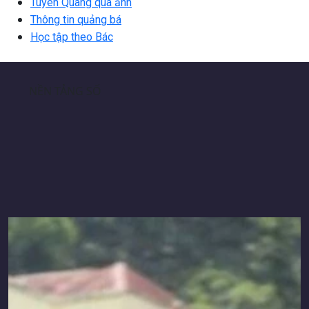
Tuyên Quang qua ảnh
Thông tin quảng bá
Học tập theo Bác
NỀN TẢNG SỐ