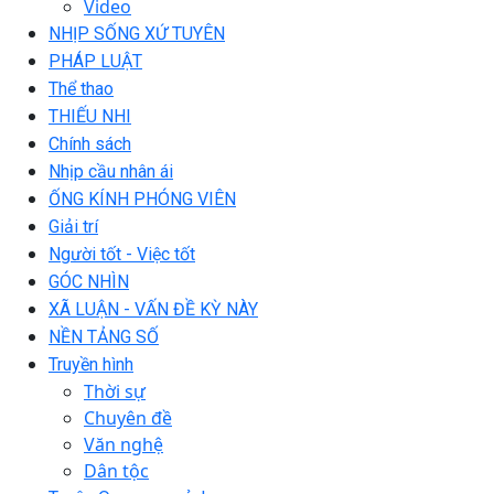
Video
NHỊP SỐNG XỨ TUYÊN
PHÁP LUẬT
Thể thao
THIẾU NHI
Chính sách
Nhịp cầu nhân ái
ỐNG KÍNH PHÓNG VIÊN
Giải trí
Người tốt - Việc tốt
GÓC NHÌN
XÃ LUẬN - VẤN ĐỀ KỲ NÀY
NỀN TẢNG SỐ
Truyền hình
Thời sự
Chuyên đề
Văn nghệ
Dân tộc