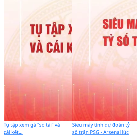
Tụ tập xem gà “so tài” và
Siêu máy tính dự đoán tỷ
cái kết…
số trận PSG - Arsenal lúc