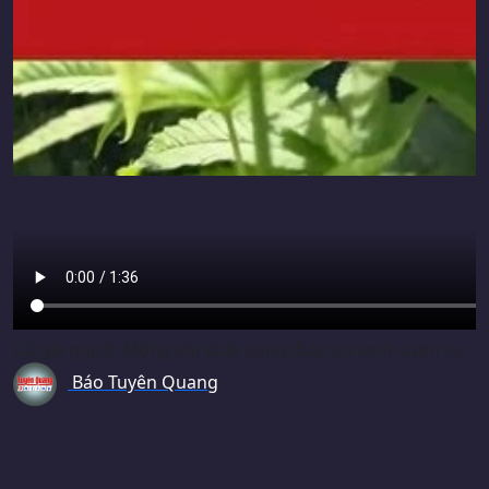
Cô gái người Mông với khát vọng đưa sợi lanh vươn xa
Báo Tuyên Quang