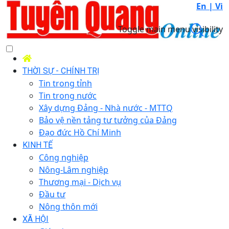
En |
Vi
Toggle main menu visibility
THỜI SỰ - CHÍNH TRỊ
Tin trong tỉnh
Tin trong nước
Xây dựng Đảng - Nhà nước - MTTQ
Bảo vệ nền tảng tư tưởng của Đảng
Đạo đức Hồ Chí Minh
KINH TẾ
Công nghiệp
Nông-Lâm nghiệp
Thương mại - Dịch vụ
Đầu tư
Nông thôn mới
XÃ HỘI