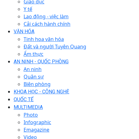
Giáo dục
Y tế
Lao động - việc làm
Cải cách hành chính
VĂN HÓA
Tinh hoa văn hóa
Đất và người Tuyên Quang
Ẩm thực
AN NINH - QUỐC PHÒNG
An ninh
Quân sự
Biên phòng
KHOA HỌC - CÔNG NGHỆ
QUỐC TẾ
MULTIMEDIA
Photo
Infographic
Emagazine
Video