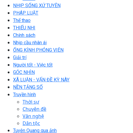
NHỊP SỐNG XỨ TUYÊN
PHÁP LUẬT
Thể thao
THIẾU NHI
Chính sách
Nhịp cầu nhân ái
ỐNG KÍNH PHÓNG VIÊN
Giải trí
Người tốt - Việc tốt
GÓC NHÌN
XÃ LUẬN - VẤN ĐỀ KỲ NÀY
NỀN TẢNG SỐ
Truyền hình
Thời sự
Chuyên đề
Văn nghệ
Dân tộc
Tuyên Quang qua ảnh