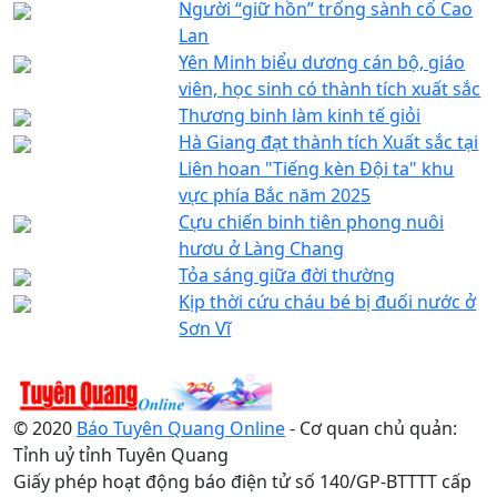
Người “giữ hồn” trống sành cổ Cao
Lan
Yên Minh biểu dương cán bộ, giáo
viên, học sinh có thành tích xuất sắc
Thương binh làm kinh tế giỏi
Hà Giang đạt thành tích Xuất sắc tại
Liên hoan "Tiếng kèn Đội ta" khu
vực phía Bắc năm 2025
Cựu chiến binh tiên phong nuôi
hươu ở Làng Chang
Tỏa sáng giữa đời thường
Kịp thời cứu cháu bé bị đuối nước ở
Sơn Vĩ
© 2020
Báo Tuyên Quang Online
- Cơ quan chủ quản:
Tỉnh uỷ tỉnh Tuyên Quang
Giấy phép hoạt động báo điện tử số 140/GP-BTTTT cấp