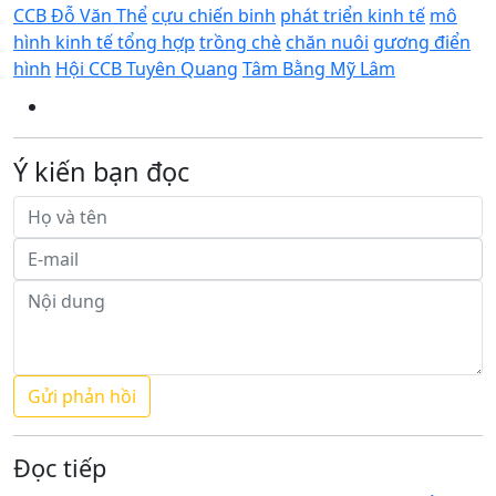
CCB Đỗ Văn Thể
cựu chiến binh
phát triển kinh tế
mô
hình kinh tế tổng hợp
trồng chè
chăn nuôi
gương điển
hình
Hội CCB Tuyên Quang
Tâm Bằng Mỹ Lâm
Ý kiến bạn đọc
Đọc tiếp