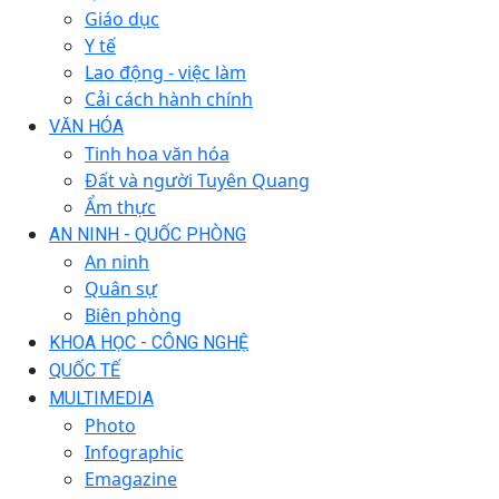
Giáo dục
Y tế
Lao động - việc làm
Cải cách hành chính
VĂN HÓA
Tinh hoa văn hóa
Đất và người Tuyên Quang
Ẩm thực
AN NINH - QUỐC PHÒNG
An ninh
Quân sự
Biên phòng
KHOA HỌC - CÔNG NGHỆ
QUỐC TẾ
MULTIMEDIA
Photo
Infographic
Emagazine