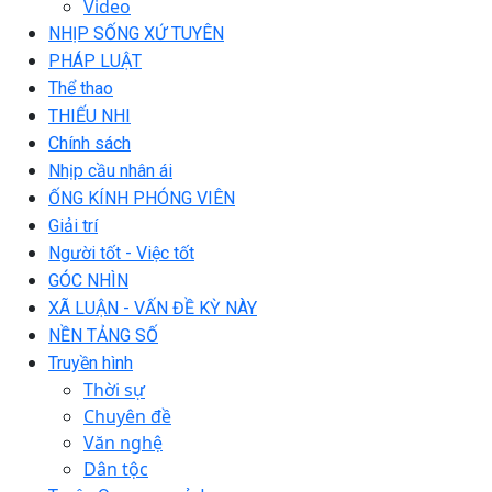
Video
NHỊP SỐNG XỨ TUYÊN
PHÁP LUẬT
Thể thao
THIẾU NHI
Chính sách
Nhịp cầu nhân ái
ỐNG KÍNH PHÓNG VIÊN
Giải trí
Người tốt - Việc tốt
GÓC NHÌN
XÃ LUẬN - VẤN ĐỀ KỲ NÀY
NỀN TẢNG SỐ
Truyền hình
Thời sự
Chuyên đề
Văn nghệ
Dân tộc