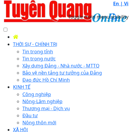
En |
Vi
Toggle main menu visibility
THỜI SỰ - CHÍNH TRỊ
Tin trong tỉnh
Tin trong nước
Xây dựng Đảng - Nhà nước - MTTQ
Bảo vệ nền tảng tư tưởng của Đảng
Đạo đức Hồ Chí Minh
KINH TẾ
Công nghiệp
Nông-Lâm nghiệp
Thương mại - Dịch vụ
Đầu tư
Nông thôn mới
XÃ HỘI