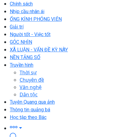
Chính sách
Nhịp cầu nhân ái
ỐNG KÍNH PHÓNG VIÊN
Giải trí
Người tốt - Việc tốt
GÓC NHÌN
XÃ LUẬN - VẤN ĐỀ KỲ NÀY
NỀN TẢNG SỐ
Truyền hình
Thời sự
Chuyên đề
Văn nghệ
Dân tộc
Tuyên Quang qua ảnh
Thông tin quảng bá
Học tập theo Bác