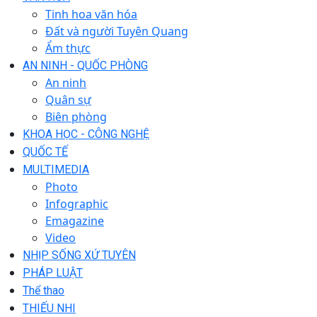
Tinh hoa văn hóa
Đất và người Tuyên Quang
Ẩm thực
AN NINH - QUỐC PHÒNG
An ninh
Quân sự
Biên phòng
KHOA HỌC - CÔNG NGHỆ
QUỐC TẾ
MULTIMEDIA
Photo
Infographic
Emagazine
Video
NHỊP SỐNG XỨ TUYÊN
PHÁP LUẬT
Thể thao
THIẾU NHI