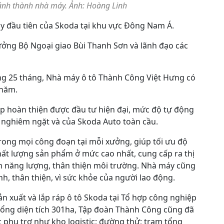
khánh thành nhà máy. Ảnh: Hoàng Linh
áy đầu tiên của Skoda tại khu vực Đông Nam Á.
ưởng Bộ Ngoại giao Bùi Thanh Sơn và lãnh đạo các
ng 25 tháng, Nhà máy ô tô Thành Công Việt Hưng có
/năm.
p hoàn thiện được đầu tư hiện đại, mức độ tự động
ế nghiêm ngặt và của Skoda Auto toàn cầu.
rong mọi công đoạn tại mỗi xưởng, giúp tối ưu độ
hất lượng sản phẩm ở mức cao nhất, cung cấp ra thị
ệm năng lượng, thân thiện môi trường. Nhà máy cũng
inh, thân thiện, vì sức khỏe của người lao động.
n xuất và lắp ráp ô tô Skoda tại Tổ hợp công nghiệp
tổng diện tích 301ha, Tập đoàn Thành Công cũng đã
 phụ trợ như kho logistic; đường thử; trạm tổng