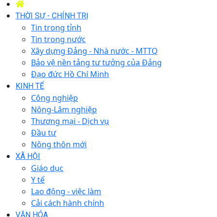
THỜI SỰ - CHÍNH TRỊ
Tin trong tỉnh
Tin trong nước
Xây dựng Đảng - Nhà nước - MTTQ
Bảo vệ nền tảng tư tưởng của Đảng
Đạo đức Hồ Chí Minh
KINH TẾ
Công nghiệp
Nông-Lâm nghiệp
Thương mại - Dịch vụ
Đầu tư
Nông thôn mới
XÃ HỘI
Giáo dục
Y tế
Lao động - việc làm
Cải cách hành chính
VĂN HÓA