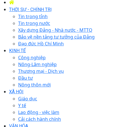
THỜI SỰ - CHÍNH TRỊ
Tin trong tỉnh
Tin trong nước
Xây dựng Đảng - Nhà nước - MTTQ
Bảo vệ nền tảng tư tưởng của Đảng
Đạo đức Hồ Chí Minh
KINH TẾ
Công nghiệp
Nông-Lâm nghiệp
Thương mại - Dịch vụ
Đầu tư
Nông thôn mới
XÃ HỘI
Giáo dục
Y tế
Lao động - việc làm
Cải cách hành chính
VĂN HÓA