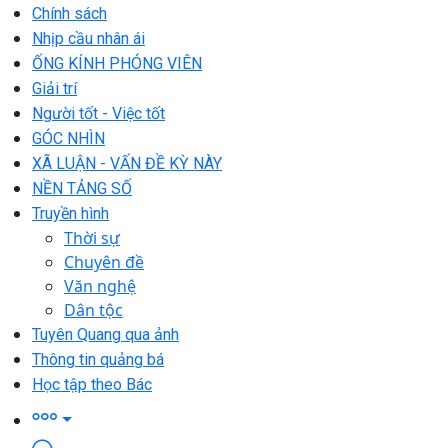
Chính sách
Nhịp cầu nhân ái
ỐNG KÍNH PHÓNG VIÊN
Giải trí
Người tốt - Việc tốt
GÓC NHÌN
XÃ LUẬN - VẤN ĐỀ KỲ NÀY
NỀN TẢNG SỐ
Truyền hình
Thời sự
Chuyên đề
Văn nghệ
Dân tộc
Tuyên Quang qua ảnh
Thông tin quảng bá
Học tập theo Bác