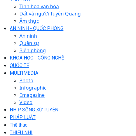
Tinh hoa văn hóa
Đất và người Tuyên Quang
Ẩm thực
AN NINH - QUỐC PHÒNG
An ninh
Quân sự
Biên phòng
KHOA HỌC - CÔNG NGHỆ
QUỐC TẾ
MULTIMEDIA
Photo
Infographic
Emagazine
Video
NHỊP SỐNG XỨ TUYÊN
PHÁP LUẬT
Thể thao
THIẾU NHI