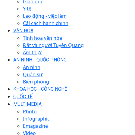
Giáo dục
Y tế
Lao động - việc làm
Cải cách hành chính
VĂN HÓA
Tinh hoa văn hóa
Đất và người Tuyên Quang
Ẩm thực
AN NINH - QUỐC PHÒNG
An ninh
Quân sự
Biên phòng
KHOA HỌC - CÔNG NGHỆ
QUỐC TẾ
MULTIMEDIA
Photo
Infographic
Emagazine
Video