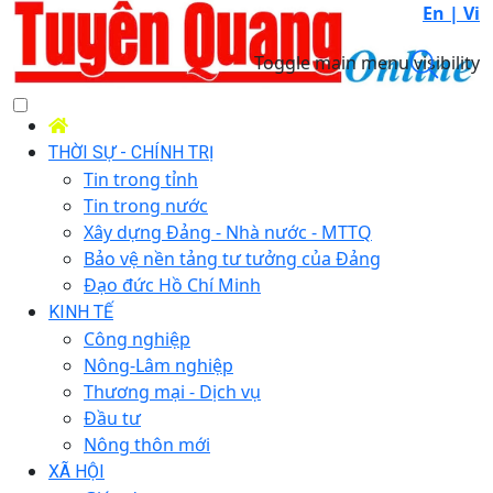
En |
Vi
Toggle main menu visibility
THỜI SỰ - CHÍNH TRỊ
Tin trong tỉnh
Tin trong nước
Xây dựng Đảng - Nhà nước - MTTQ
Bảo vệ nền tảng tư tưởng của Đảng
Đạo đức Hồ Chí Minh
KINH TẾ
Công nghiệp
Nông-Lâm nghiệp
Thương mại - Dịch vụ
Đầu tư
Nông thôn mới
XÃ HỘI