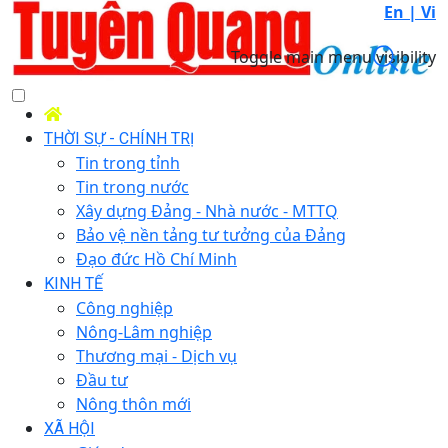
En |
Vi
Toggle main menu visibility
THỜI SỰ - CHÍNH TRỊ
Tin trong tỉnh
Tin trong nước
Xây dựng Đảng - Nhà nước - MTTQ
Bảo vệ nền tảng tư tưởng của Đảng
Đạo đức Hồ Chí Minh
KINH TẾ
Công nghiệp
Nông-Lâm nghiệp
Thương mại - Dịch vụ
Đầu tư
Nông thôn mới
XÃ HỘI