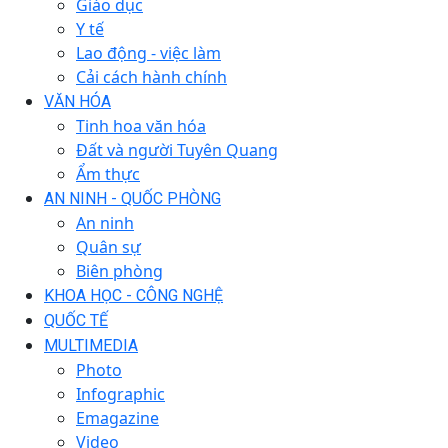
Giáo dục
Y tế
Lao động - việc làm
Cải cách hành chính
VĂN HÓA
Tinh hoa văn hóa
Đất và người Tuyên Quang
Ẩm thực
AN NINH - QUỐC PHÒNG
An ninh
Quân sự
Biên phòng
KHOA HỌC - CÔNG NGHỆ
QUỐC TẾ
MULTIMEDIA
Photo
Infographic
Emagazine
Video