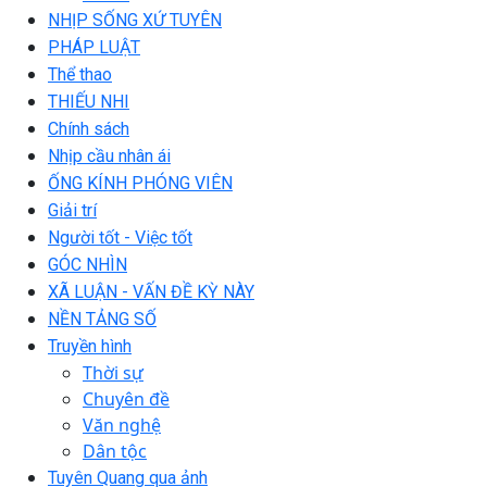
NHỊP SỐNG XỨ TUYÊN
PHÁP LUẬT
Thể thao
THIẾU NHI
Chính sách
Nhịp cầu nhân ái
ỐNG KÍNH PHÓNG VIÊN
Giải trí
Người tốt - Việc tốt
GÓC NHÌN
XÃ LUẬN - VẤN ĐỀ KỲ NÀY
NỀN TẢNG SỐ
Truyền hình
Thời sự
Chuyên đề
Văn nghệ
Dân tộc
Tuyên Quang qua ảnh