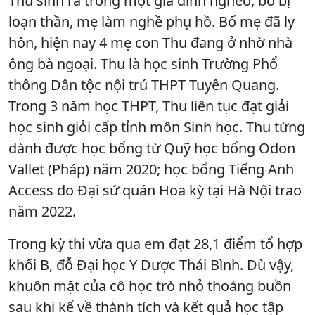
Thu sinh ra trong một gia đình nghèo, bố bị
loạn thần, mẹ làm nghề phụ hồ. Bố mẹ đã ly
hôn, hiện nay 4 mẹ con Thu đang ở nhờ nhà
ông bà ngoại. Thu là học sinh Trường Phổ
thông Dân tộc nội trú THPT Tuyên Quang.
Trong 3 năm học THPT, Thu liên tục đạt giải
học sinh giỏi cấp tỉnh môn Sinh học. Thu từng
dành được học bổng từ Quỹ học bổng Odon
Vallet (Pháp) năm 2020; học bổng Tiếng Anh
Access do Đại sứ quán Hoa kỳ tại Hà Nội trao
năm 2022.
Trong kỳ thi vừa qua em đạt 28,1 điểm tổ hợp
khối B, đỗ Đại học Y Dược Thái Bình. Dù vậy,
khuôn mặt của cô học trò nhỏ thoáng buồn
sau khi kể về thành tích và kết quả học tập