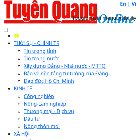
En |
Vi
Toggle main menu visibility
THỜI SỰ - CHÍNH TRỊ
Tin trong tỉnh
Tin trong nước
Xây dựng Đảng - Nhà nước - MTTQ
Bảo vệ nền tảng tư tưởng của Đảng
Đạo đức Hồ Chí Minh
KINH TẾ
Công nghiệp
Nông-Lâm nghiệp
Thương mại - Dịch vụ
Đầu tư
Nông thôn mới
XÃ HỘI