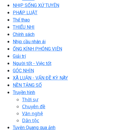
NHỊP SỐNG XỨ TUYÊN
PHÁP LUẬT
Thể thao
THIẾU NHI
Chính sách
Nhịp cầu nhân ái
ỐNG KÍNH PHÓNG VIÊN
Giải trí
Người tốt - Việc tốt
GÓC NHÌN
XÃ LUẬN - VẤN ĐỀ KỲ NÀY
NỀN TẢNG SỐ
Truyền hình
Thời sự
Chuyên đề
Văn nghệ
Dân tộc
Tuyên Quang qua ảnh