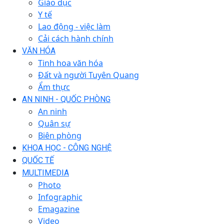
Giáo dục
Y tế
Lao động - việc làm
Cải cách hành chính
VĂN HÓA
Tinh hoa văn hóa
Đất và người Tuyên Quang
Ẩm thực
AN NINH - QUỐC PHÒNG
An ninh
Quân sự
Biên phòng
KHOA HỌC - CÔNG NGHỆ
QUỐC TẾ
MULTIMEDIA
Photo
Infographic
Emagazine
Video