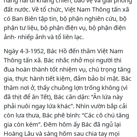
hăng hái đi kháng chiến, bảo vệ và giải phóng
đất nước. Về tổ chức, Việt Nam Thông tấn xã
có Ban Biên tập tin, bộ phận nghiên cứu, bộ
phận tư liệu, bộ phận điện vụ, bộ phận điện
ảnh- nhiếp ảnh và tổ liên lạc.
Ngày 4-3-1952, Bác Hồ đến thăm Việt Nam
Thông tấn xã. Bác nhắc nhở mọi người thi
đua hoàn thành tốt nhiệm vụ, chú trọng tăng
gia, thực hành tiết kiệm, đảm bảo bí mật. Bác
thăm nơi ở, thấy chuồng lợn trống không (vì
đã thịt để ăn Tết), Bác căn dặn: “Ăn lứa này
phải nuôi ngay lứa khác”. Nhìn vườn bắp cải
còn lưa thưa, Bác phê bình: “Các cô chú tăng
gia còn kém”. Đêm hôm ấy Bác đã ngủ lại
Hoàng Lâu và sáng hôm sau chia tay mọi