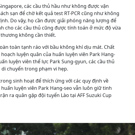
g Singapore, các cầu thủ hầu như không được vận
khách sạn để chờ kết quả test RT-PCR cũng như không
ịnh. Do vậy, họ cần được giải phóng năng lượng để
ành cho các cầu thủ cũng được tính toán ở mức độ vừa
 thương không cần thiết.
 hoàn toàn tạnh ráo với bầu không khí dịu mát. Chất
ế hoạch luyện quân của huấn luyện viên Park Hang-
ấn luyện viên thể lực Park Sung-gyun, các cầu thủ
 di chuyển trong phạm vi hẹp.
trong sinh hoạt để thích ứng với các quy định về
 huấn luyện viên Park Hang-seo vẫn luôn giữ tinh
trận ra quân gặp đội tuyển Lào tại AFF Suzuki Cup