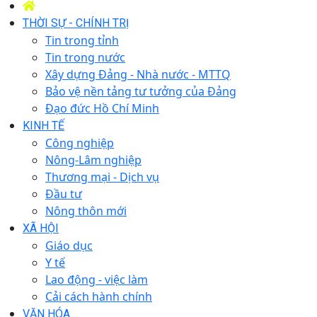
THỜI SỰ - CHÍNH TRỊ
Tin trong tỉnh
Tin trong nước
Xây dựng Đảng - Nhà nước - MTTQ
Bảo vệ nền tảng tư tưởng của Đảng
Đạo đức Hồ Chí Minh
KINH TẾ
Công nghiệp
Nông-Lâm nghiệp
Thương mại - Dịch vụ
Đầu tư
Nông thôn mới
XÃ HỘI
Giáo dục
Y tế
Lao động - việc làm
Cải cách hành chính
VĂN HÓA