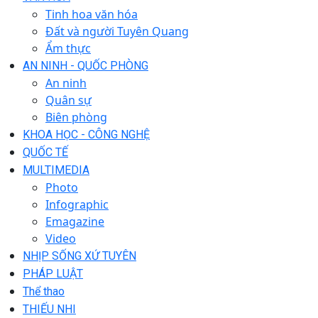
Tinh hoa văn hóa
Đất và người Tuyên Quang
Ẩm thực
AN NINH - QUỐC PHÒNG
An ninh
Quân sự
Biên phòng
KHOA HỌC - CÔNG NGHỆ
QUỐC TẾ
MULTIMEDIA
Photo
Infographic
Emagazine
Video
NHỊP SỐNG XỨ TUYÊN
PHÁP LUẬT
Thể thao
THIẾU NHI