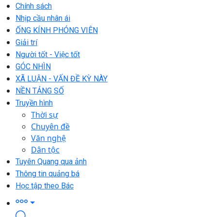
Chính sách
Nhịp cầu nhân ái
ỐNG KÍNH PHÓNG VIÊN
Giải trí
Người tốt - Việc tốt
GÓC NHÌN
XÃ LUẬN - VẤN ĐỀ KỲ NÀY
NỀN TẢNG SỐ
Truyền hình
Thời sự
Chuyên đề
Văn nghệ
Dân tộc
Tuyên Quang qua ảnh
Thông tin quảng bá
Học tập theo Bác