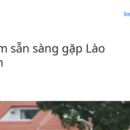
Bạ
am sẵn sàng gặp Lào
n