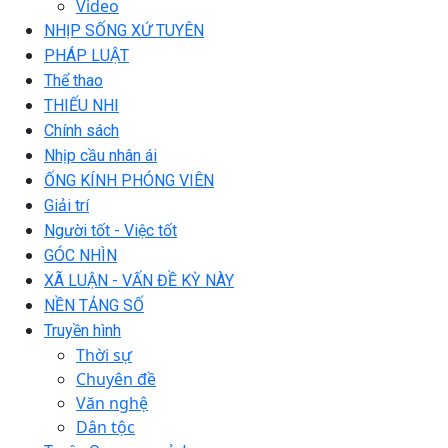
Video
NHỊP SỐNG XỨ TUYÊN
PHÁP LUẬT
Thể thao
THIẾU NHI
Chính sách
Nhịp cầu nhân ái
ỐNG KÍNH PHÓNG VIÊN
Giải trí
Người tốt - Việc tốt
GÓC NHÌN
XÃ LUẬN - VẤN ĐỀ KỲ NÀY
NỀN TẢNG SỐ
Truyền hình
Thời sự
Chuyên đề
Văn nghệ
Dân tộc