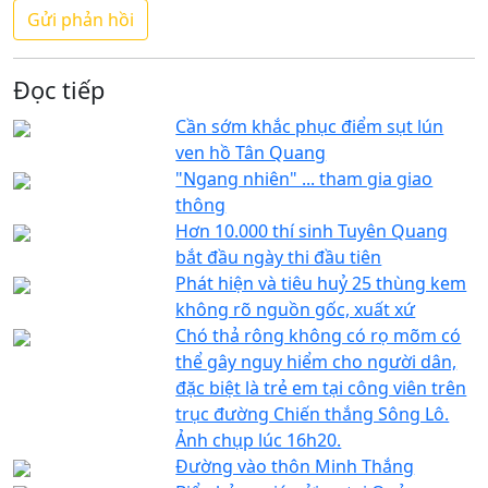
Đọc tiếp
Cần sớm khắc phục điểm sụt lún
ven hồ Tân Quang
"Ngang nhiên" ... tham gia giao
thông
Hơn 10.000 thí sinh Tuyên Quang
bắt đầu ngày thi đầu tiên
Phát hiện và tiêu huỷ 25 thùng kem
không rõ nguồn gốc, xuất xứ
Chó thả rông không có rọ mõm có
thể gây nguy hiểm cho người dân,
đặc biệt là trẻ em tại công viên trên
trục đường Chiến thắng Sông Lô.
Ảnh chụp lúc 16h20.
Đường vào thôn Minh Thắng