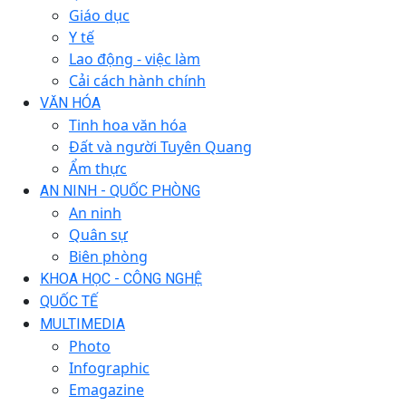
Giáo dục
Y tế
Lao động - việc làm
Cải cách hành chính
VĂN HÓA
Tinh hoa văn hóa
Đất và người Tuyên Quang
Ẩm thực
AN NINH - QUỐC PHÒNG
An ninh
Quân sự
Biên phòng
KHOA HỌC - CÔNG NGHỆ
QUỐC TẾ
MULTIMEDIA
Photo
Infographic
Emagazine