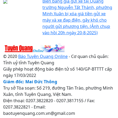
Biển bảng giá gửi xe tại Quảng
trường Nguyễn Tất Thành, phường
Minh Xuân bị xóa giá tiền gửi xe
máy và xe đạp điện, gây khó cho
người gửi phương tiện. (Ảnh chụp
vào hồi 20h ngày 20-8-2025)
© 2020
Báo Tuyên Quang Online
- Cơ quan chủ quản:
Tỉnh uỷ tỉnh Tuyên Quang
Giấy phép hoạt động báo điện tử số 140/GP-BTTTT cấp
ngày 17/03/2022
Giám đốc: Mai Đức Thông
Trụ sở Tòa soạn: Số 219, đường Tân Trào, phường Minh
Xuân, tỉnh Tuyên Quang, Việt Nam.
Điện thoại: 0207.3822820 - 0207.3817155 / Fax:
0207.3822821 - Email:
baotuyenquang.com.vn@gmail.com