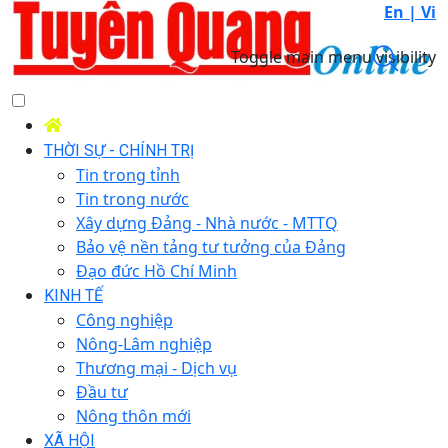
En |
Vi
Toggle main menu visibility
THỜI SỰ - CHÍNH TRỊ
Tin trong tỉnh
Tin trong nước
Xây dựng Đảng - Nhà nước - MTTQ
Bảo vệ nền tảng tư tưởng của Đảng
Đạo đức Hồ Chí Minh
KINH TẾ
Công nghiệp
Nông-Lâm nghiệp
Thương mại - Dịch vụ
Đầu tư
Nông thôn mới
XÃ HỘI