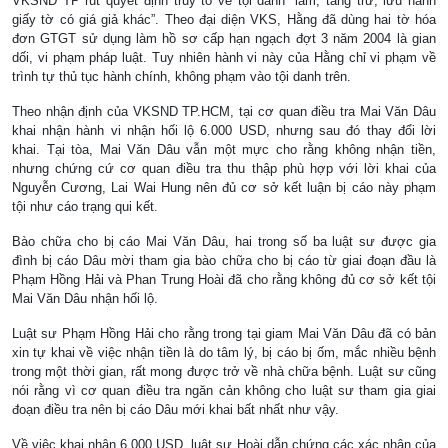
VKSND TP rút quyết định truy tố về tội danh “làm, tàng trữ, lưu hành
giấy tờ có giá giả khác”. Theo đại diện VKS, Hằng đã dùng hai tờ hóa
đơn GTGT sử dụng làm hồ sơ cấp hạn ngạch đợt 3 năm 2004 là gian
dối, vi phạm pháp luật. Tuy nhiên hành vi này của Hằng chỉ vi phạm về
trình tự thủ tục hành chính, không phạm vào tội danh trên.
Theo nhận định của VKSND TP.HCM, tại cơ quan điều tra Mai Văn Dâu
khai nhận hành vi nhận hối lộ 6.000 USD, nhưng sau đó thay đổi lời
khai. Tại tòa, Mai Văn Dâu vẫn một mực cho rằng không nhận tiền,
nhưng chứng cứ cơ quan điều tra thu thập phù hợp với lời khai của
Nguyễn Cương, Lai Wai Hung nên đủ cơ sở kết luận bị cáo này phạm
tội như cáo trạng qui kết.
Bào chữa cho bị cáo Mai Văn Dâu, hai trong số ba luật sư được gia
đình bị cáo Dâu mời tham gia bào chữa cho bị cáo từ giai đoạn đầu là
Phạm Hồng Hải và Phan Trung Hoài đã cho rằng không đủ cơ sở kết tội
Mai Văn Dâu nhận hối lộ.
Luật sư Phạm Hồng Hải cho rằng trong tại giam Mai Văn Dâu đã có bản
xin tự khai về việc nhận tiền là do tâm lý, bị cáo bị ốm, mắc nhiều bệnh
trong một thời gian, rất mong được trở về nhà chữa bệnh. Luật sư cũng
nói rằng vì cơ quan điều tra ngăn cản không cho luật sư tham gia giai
đoạn điều tra nên bị cáo Dâu mới khai bất nhất như vậy.
Về việc khai nhận 6.000 USD, luật sư Hoài dẫn chứng các xác nhận của