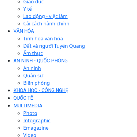
Giáo dục
Y tế
Lao động - việc làm
Cải cách hành chính
VĂN HÓA
Tinh hoa văn hóa
Đất và người Tuyên Quang
Ẩm thực
AN NINH - QUỐC PHÒNG
An ninh
Quân sự
Biên phòng
KHOA HỌC - CÔNG NGHỆ
QUỐC TẾ
MULTIMEDIA
Photo
Infographic
Emagazine
Video