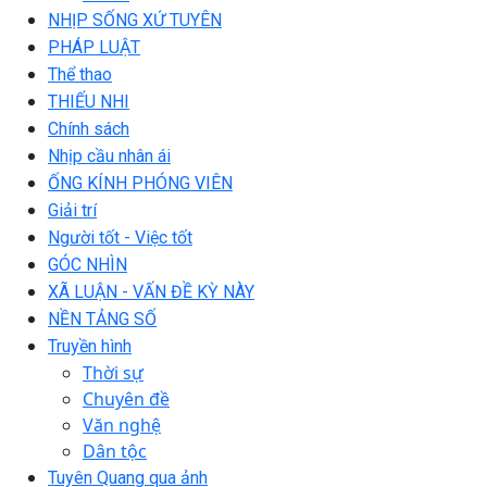
NHỊP SỐNG XỨ TUYÊN
PHÁP LUẬT
Thể thao
THIẾU NHI
Chính sách
Nhịp cầu nhân ái
ỐNG KÍNH PHÓNG VIÊN
Giải trí
Người tốt - Việc tốt
GÓC NHÌN
XÃ LUẬN - VẤN ĐỀ KỲ NÀY
NỀN TẢNG SỐ
Truyền hình
Thời sự
Chuyên đề
Văn nghệ
Dân tộc
Tuyên Quang qua ảnh