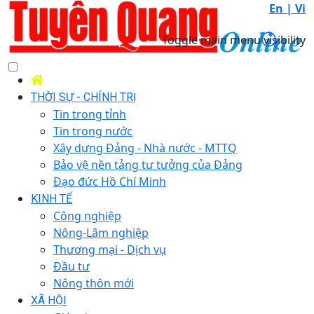
En |
Vi
Toggle main menu visibility
THỜI SỰ - CHÍNH TRỊ
Tin trong tỉnh
Tin trong nước
Xây dựng Đảng - Nhà nước - MTTQ
Bảo vệ nền tảng tư tưởng của Đảng
Đạo đức Hồ Chí Minh
KINH TẾ
Công nghiệp
Nông-Lâm nghiệp
Thương mại - Dịch vụ
Đầu tư
Nông thôn mới
XÃ HỘI