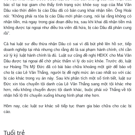
bác sĩ tại trại giam cho thấy tình trạng sức khỏe suy sụp của Mai Văn
Dâu vào thời điểm bị cáo Dâu đã có bản cung khai nhận tiền. Ông Hoài
nói: “Không phải ra tòa bị cáo Dâu mới phản cung, nói lại rằng không có
nhận tiền, mà ngay trong giai đoạn điều tra, sau khi khai đã nhận tiền mà
không được tại ngoại như điều tra viên đã hứa, bị cáo Dâu đã phản cung
rồi”.
Cả hai luật sư đều thừa nhận Dâu có sai vì đã bút phê lên hồ sơ, tiếp
doanh nghiệp tại nhà nhưng cho rằng đó là sai phạm hành chính, chỉ cần
xử lý kỷ luật hành chính là đủ. Luật sư cũng đề nghị HĐXX cho Mai Văn
Dâu được tại ngoại để chờ phúc thẩm vì lý do sức khỏe. Trước đó, luật
sư Hoàng Thị Mỹ Đức đã có bài bào chữa khoảng một giờ để bảo vệ
cho bị cáo Lê Văn Thắng, người bị đề nghị mức án cao nhất so với các
bị cáo khác trong vụ án này. Sau khi phân tích một số tình tiết, luật sư
Đức xin tòa chuyển tội danh của Lê Văn Thắng sang một tội khác nhẹ
hơn, nếu không chuyển được tội danh khác, buộc phải xử Thắng về tội
nhận hối lộ thì chuyển xuống khung hình phạt nhẹ hơn.
Hôm nay, các luật sư khác sẽ tiếp tục tham gia bào chữa cho các bị
cáo.
Tuổi trẻ