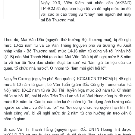
Ngày 20-3, Viện Kiểm sát nhân dân (VKSND)
TP.HCM đã đọc bản luận tội và đề nghị mức án đối
với các bị cáo trong vụ “chạy” hạn ngạch dệt may
tại Bộ Thương mại.
Theo đó, Mai Văn Dâu (nguyên thứ trưởng Bộ Thương mại), bị đề nghị
mức 10-12 năm tù và Lê Văn Thắng (nguyên phó vụ trưởng Vụ Xuất
nhập khẩu - Bộ Thương mại) mức 14-16 năm tù cùng về tội “nhận hối
lộ”. Bị cáo Mai Thanh Hải (con trai Mai Văn Dâu) bị đề nghị mức 5-8 năm
tù về hai tội “lừa đảo chiếm đoạt tài sản” và “làm giả tài liệu của cơ
quan, tổ chức nhà nước”. Ở nhóm tội “làm môi giới hối lộ”:
Nguyễn Cương (nguyên phó Ban quản lý KCX&KCN TP.HCM) bị đề nghị
mức 8-10 năm tù giam; Lê Văn Tuấn (giám đốc Công ty Tomomake Hà
Nội) mức 10-12 năm tù và Bùi Thị Huyền Nga mức 2-3 năm tù. Ở nhóm
tội “đưa hối lộ”, hai bị cáo Trần Thu Lan và Lai Wai Hung cùng bị đề nghị
mức 6-8 năm tù. Các bị cáo còn lại ở nhóm tội “lợi dụng ảnh hưởng của
người có chức vụ để trục lợi” và “lợi dụng chức vụ quyền hạn khi thi
hành công vụ”, bị đề nghị mức từ 2 năm tù cho hưởng án treo đến 8
năm tù giam.
Bị cáo Võ Thị Thanh Hằng (nguyên giám đốc DNTN Hoàng Trí) được