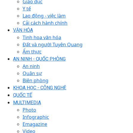
Giáo dục
Y tế
Lao động - việc làm
Cải cách hành chính
VĂN HÓA
Tinh hoa văn hóa
Đất và người Tuyên Quang
Ẩm thực
AN NINH - QUỐC PHÒNG
An ninh
Quân sự
Biên phòng
KHOA HỌC - CÔNG NGHỆ
QUỐC TẾ
MULTIMEDIA
Photo
Infographic
Emagazine
Video