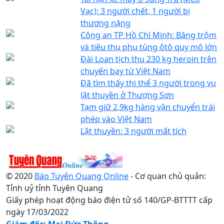
Vạc): 3 người chết, 1 người bị
thương nặng
Công an TP Hồ Chí Minh: Băng trộm
và tiêu thụ phụ tùng ôtô quy mô lớn
Đài Loan tịch thu 230 kg heroin trên
chuyến bay từ Việt Nam
Đã tìm thấy thi thể 3 người trong vụ
lật thuyền ở Thượng Sơn
Tạm giữ 2,9kg hàng vận chuyển trái
phép vào Việt Nam
Lật thuyền: 3 người mất tích
© 2020
Báo Tuyên Quang Online
- Cơ quan chủ quản:
Tỉnh uỷ tỉnh Tuyên Quang
Giấy phép hoạt động báo điện tử số 140/GP-BTTTT cấp
ngày 17/03/2022
Giám đốc: Mai Đức Thông