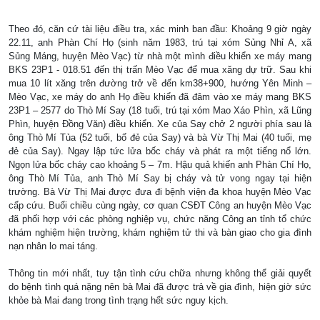
Theo đó, căn cứ tài liệu điều tra, xác minh ban đầu: Khoảng 9 giờ ngày
22.11, anh Phàn Chí Họ (sinh năm 1983, trú tại xóm Sủng Nhỉ A, xã
Sủng Máng, huyện Mèo Vạc) từ nhà một mình điều khiển xe máy mang
BKS 23P1 - 018.51 đến thị trấn Mèo Vạc để mua xăng dự trữ. Sau khi
mua 10 lít xăng trên đường trở về đến km38+900, hướng Yên Minh –
Mèo Vạc, xe máy do anh Họ điều khiển đã đâm vào xe máy mang BKS
23P1 – 2577 do Thò Mí Say (18 tuổi, trú tại xóm Mao Xáo Phìn, xã Lũng
Phìn, huyện Đồng Văn) điều khiển. Xe của Say chở 2 người phía sau là
ông Thò Mí Tủa (52 tuổi, bố đẻ của Say) và bà Vừ Thị Mai (40 tuổi, mẹ
đẻ của Say). Ngay lập tức lửa bốc cháy và phát ra một tiếng nổ lớn.
Ngọn lửa bốc cháy cao khoảng 5 – 7m. Hậu quả khiến anh Phàn Chí Họ,
ông Thò Mí Tủa, anh Thò Mí Say bị cháy và tử vong ngay tại hiện
trường. Bà Vừ Thị Mai được đưa đi bệnh viện đa khoa huyện Mèo Vạc
cấp cứu. Buổi chiều cùng ngày, cơ quan CSĐT Công an huyện Mèo Vạc
đã phối hợp với các phòng nghiệp vụ, chức năng Công an tỉnh tổ chức
khám nghiệm hiện trường, khám nghiệm tử thi và bàn giao cho gia đình
nạn nhân lo mai táng.
Thông tin mới nhất, tuy tận tình cứu chữa nhưng không thể giải quyết
do bệnh tình quá nặng nên bà Mai đã được trả về gia đình, hiện giờ sức
khỏe bà Mai đang trong tình trạng hết sức nguy kịch.