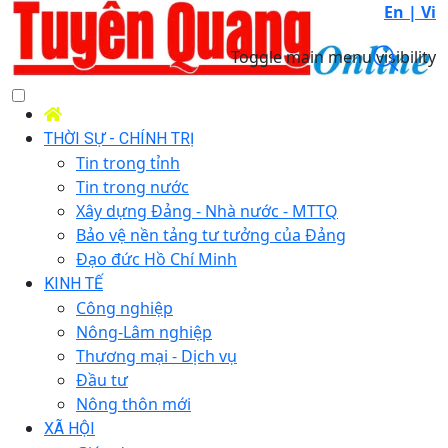
En |
Vi
Toggle main menu visibility
THỜI SỰ - CHÍNH TRỊ
Tin trong tỉnh
Tin trong nước
Xây dựng Đảng - Nhà nước - MTTQ
Bảo vệ nền tảng tư tưởng của Đảng
Đạo đức Hồ Chí Minh
KINH TẾ
Công nghiệp
Nông-Lâm nghiệp
Thương mại - Dịch vụ
Đầu tư
Nông thôn mới
XÃ HỘI