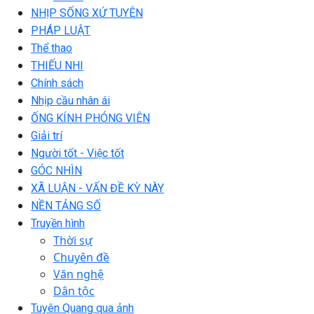
NHỊP SỐNG XỨ TUYÊN
PHÁP LUẬT
Thể thao
THIẾU NHI
Chính sách
Nhịp cầu nhân ái
ỐNG KÍNH PHÓNG VIÊN
Giải trí
Người tốt - Việc tốt
GÓC NHÌN
XÃ LUẬN - VẤN ĐỀ KỲ NÀY
NỀN TẢNG SỐ
Truyền hình
Thời sự
Chuyên đề
Văn nghệ
Dân tộc
Tuyên Quang qua ảnh