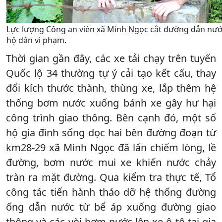
Lực lượng Công an viên xã Minh Ngọc cắt đường dẫn nướ
hộ dân vi phạm.
Thời gian gần đây, các xe tải chạy trên tuyến
Quốc lộ 34 thường tự ý cải tạo kết cấu, thay
đổi kích thước thành, thùng xe, lắp thêm hệ
thống bơm nước xuống bánh xe gây hư hại
công trình giao thông. Bên cạnh đó, một số
hộ gia đình sống dọc hai bên đường đoạn từ
km28-29 xã Minh Ngọc đã lấn chiếm lòng, lề
đường, bơm nước mui xe khiến nước chảy
tràn ra mặt đường. Qua kiểm tra thực tế, Tổ
công tác tiến hành tháo dỡ hệ thống đường
ống dẫn nước từ bể áp xuống đường giao
thông và các vòi bơm nước lên xe ô tô tại gia