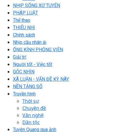
NHỊP SỐNG XỨ TUYÊN
PHÁP LUẬT
Thể thao
THIẾU NHI
Chính sách
Nhịp cầu nhân ái
ỐNG KÍNH PHÓNG VIÊN
Giải trí
Người tốt - Việc tốt
GÓC NHÌN
XÃ LUẬN - VẤN ĐỀ KỲ NÀY
NỀN TẢNG SỐ
Truyền hình
Thời sự
Chuyên đề
Văn nghệ
Dân tộc
Tuyên Quang qua ảnh