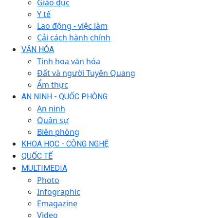
Giáo dục
Y tế
Lao động - việc làm
Cải cách hành chính
VĂN HÓA
Tinh hoa văn hóa
Đất và người Tuyên Quang
Ẩm thực
AN NINH - QUỐC PHÒNG
An ninh
Quân sự
Biên phòng
KHOA HỌC - CÔNG NGHỆ
QUỐC TẾ
MULTIMEDIA
Photo
Infographic
Emagazine
Video