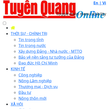
En |
Vi
Toggle main menu visibility
THỜI SỰ - CHÍNH TRỊ
Tin trong tỉnh
Tin trong nước
Xây dựng Đảng - Nhà nước - MTTQ
Bảo vệ nền tảng tư tưởng của Đảng
Đạo đức Hồ Chí Minh
KINH TẾ
Công nghiệp
Nông-Lâm nghiệp
Thương mại - Dịch vụ
Đầu tư
Nông thôn mới
XÃ HỘI