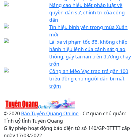
Nâng cao hiểu biết pháp luật về
quyền dân sự, chính trị của công
dân
Tín hiệu bình yên trong mùa Xuân
mới
Lái xe vi phạm tốc độ, không chấp
hành hiệu lệnh của cảnh sát giao
thông, gây tai nạn trên đường chạy
trốn
Công an Mèo Vạc trao trả gần 100
triệu đồng cho người dân bị mất
trộm
© 2020
Báo Tuyên Quang Online
- Cơ quan chủ quản:
Tỉnh uỷ tỉnh Tuyên Quang
Giấy phép hoạt động báo điện tử số 140/GP-BTTTT cấp
ngày 17/03/2022