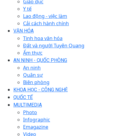
Giáo dục
Y tế
Lao động - việc làm
Cải cách hành chính
VĂN HÓA
Tinh hoa văn hóa
Đất và người Tuyên Quang
Ẩm thực
AN NINH - QUỐC PHÒNG
An ninh
Quân sự
Biên phòng
KHOA HỌC - CÔNG NGHỆ
QUỐC TẾ
MULTIMEDIA
Photo
Infographic
Emagazine
Video