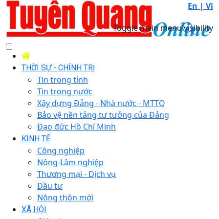
En |
Vi
Toggle main menu visibility
THỜI SỰ - CHÍNH TRỊ
Tin trong tỉnh
Tin trong nước
Xây dựng Đảng - Nhà nước - MTTQ
Bảo vệ nền tảng tư tưởng của Đảng
Đạo đức Hồ Chí Minh
KINH TẾ
Công nghiệp
Nông-Lâm nghiệp
Thương mại - Dịch vụ
Đầu tư
Nông thôn mới
XÃ HỘI