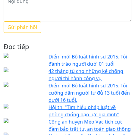
Đọc tiếp
Điểm mới Bộ luật hình sự 2015: Tội
đánh tráo người dưới 01 tuổi
42 tháng tù cho những kẻ chống
người thi hành công vụ
Điểm mới Bộ luật hình sự 2015: Tội
cưỡng dâm người từ đủ 13 tuổi đến
dưới 16 tuổi.
Hội thi "Tìm hiểu pháp luật về
phòng chống bạo lực gia đình"
Công an huyện Mèo Vạc tích cực
đảm bảo trật tư, an toàn giao thông