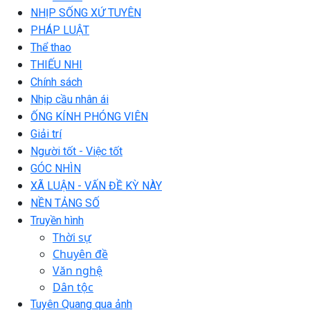
NHỊP SỐNG XỨ TUYÊN
PHÁP LUẬT
Thể thao
THIẾU NHI
Chính sách
Nhịp cầu nhân ái
ỐNG KÍNH PHÓNG VIÊN
Giải trí
Người tốt - Việc tốt
GÓC NHÌN
XÃ LUẬN - VẤN ĐỀ KỲ NÀY
NỀN TẢNG SỐ
Truyền hình
Thời sự
Chuyên đề
Văn nghệ
Dân tộc
Tuyên Quang qua ảnh