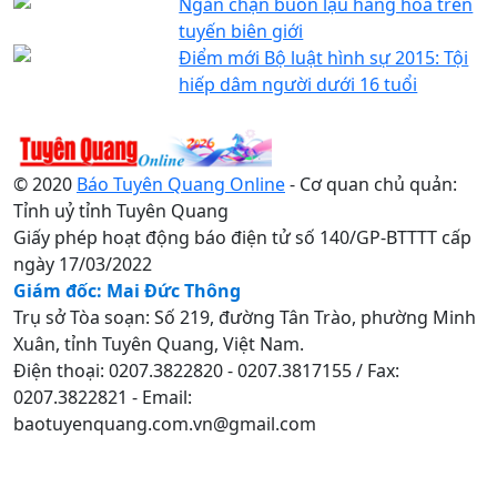
Ngăn chặn buôn lậu hàng hóa trên
tuyến biên giới
Điểm mới Bộ luật hình sự 2015: Tội
hiếp dâm người dưới 16 tuổi
© 2020
Báo Tuyên Quang Online
- Cơ quan chủ quản:
Tỉnh uỷ tỉnh Tuyên Quang
Giấy phép hoạt động báo điện tử số 140/GP-BTTTT cấp
ngày 17/03/2022
Giám đốc: Mai Đức Thông
Trụ sở Tòa soạn: Số 219, đường Tân Trào, phường Minh
Xuân, tỉnh Tuyên Quang, Việt Nam.
Điện thoại: 0207.3822820 - 0207.3817155 / Fax:
0207.3822821 - Email:
baotuyenquang.com.vn@gmail.com