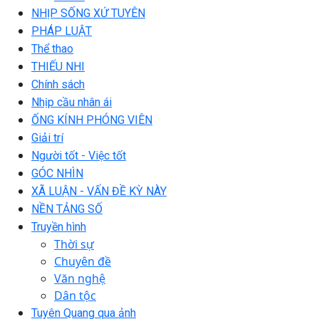
NHỊP SỐNG XỨ TUYÊN
PHÁP LUẬT
Thể thao
THIẾU NHI
Chính sách
Nhịp cầu nhân ái
ỐNG KÍNH PHÓNG VIÊN
Giải trí
Người tốt - Việc tốt
GÓC NHÌN
XÃ LUẬN - VẤN ĐỀ KỲ NÀY
NỀN TẢNG SỐ
Truyền hình
Thời sự
Chuyên đề
Văn nghệ
Dân tộc
Tuyên Quang qua ảnh