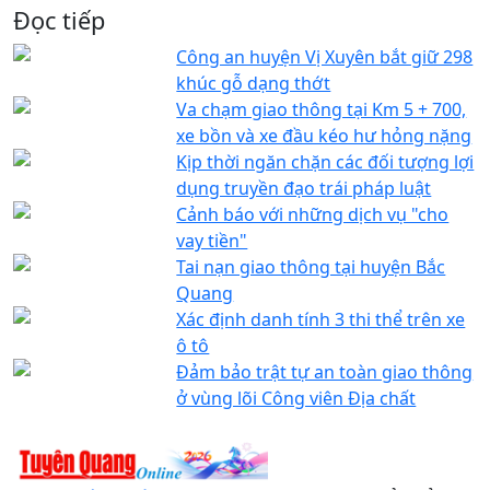
Đọc tiếp
Công an huyện Vị Xuyên bắt giữ 298
khúc gỗ dạng thớt
Va chạm giao thông tại Km 5 + 700,
xe bồn và xe đầu kéo hư hỏng nặng
Kịp thời ngăn chặn các đối tượng lợi
dụng truyền đạo trái pháp luật
Cảnh báo với những dịch vụ "cho
vay tiền"
Tai nạn giao thông tại huyện Bắc
Quang
Xác định danh tính 3 thi thể trên xe
ô tô
Đảm bảo trật tự an toàn giao thông
ở vùng lõi Công viên Địa chất