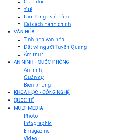
Giáo dục
Y tế
Lao động - việc làm
Cải cách hành chính
VĂN HÓA
Tinh hoa văn hóa
Đất và người Tuyên Quang
Ẩm thực
AN NINH - QUỐC PHÒNG
An ninh
Quân sự
Biên phòng
KHOA HỌC - CÔNG NGHỆ
QUỐC TẾ
MULTIMEDIA
Photo
Infographic
Emagazine
Video