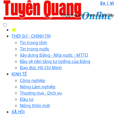
En |
Vi
Toggle main menu visibility
THỜI SỰ - CHÍNH TRỊ
Tin trong tỉnh
Tin trong nước
Xây dựng Đảng - Nhà nước - MTTQ
Bảo vệ nền tảng tư tưởng của Đảng
Đạo đức Hồ Chí Minh
KINH TẾ
Công nghiệp
Nông-Lâm nghiệp
Thương mại - Dịch vụ
Đầu tư
Nông thôn mới
XÃ HỘI