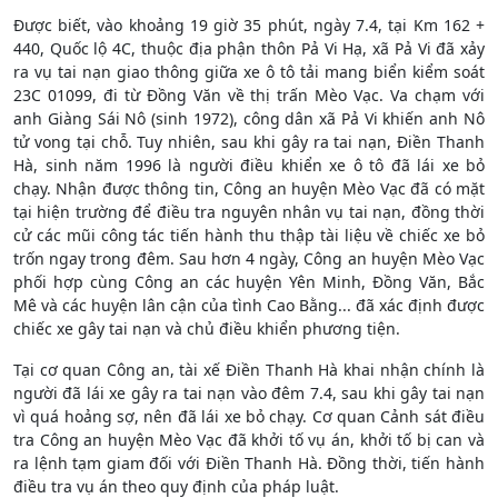
Được biết, vào khoảng 19 giờ 35 phút, ngày 7.4, tại Km 162 +
440, Quốc lộ 4C, thuộc địa phận thôn Pả Vi Hạ, xã Pả Vi đã xảy
ra vụ tai nạn giao thông giữa xe ô tô tải mang biển kiểm soát
23C 01099, đi từ Đồng Văn về thị trấn Mèo Vạc. Va chạm với
anh Giàng Sái Nô (sinh 1972), công dân xã Pả Vi khiến anh Nô
tử vong tại chỗ. Tuy nhiên, sau khi gây ra tai nạn, Điền Thanh
Hà, sinh năm 1996 là người điều khiển xe ô tô đã lái xe bỏ
chạy. Nhận được thông tin, Công an huyện Mèo Vạc đã có mặt
tại hiện trường để điều tra nguyên nhân vụ tai nạn, đồng thời
cử các mũi công tác tiến hành thu thập tài liệu về chiếc xe bỏ
trốn ngay trong đêm. Sau hơn 4 ngày, Công an huyện Mèo Vạc
phối hợp cùng Công an các huyện Yên Minh, Đồng Văn, Bắc
Mê và các huyện lân cận của tình Cao Bằng... đã xác định được
chiếc xe gây tai nạn và chủ điều khiển phương tiện.
Tại cơ quan Công an, tài xế Điền Thanh Hà khai nhận chính là
người đã lái xe gây ra tai nạn vào đêm 7.4, sau khi gây tai nạn
vì quá hoảng sợ, nên đã lái xe bỏ chạy. Cơ quan Cảnh sát điều
tra Công an huyện Mèo Vạc đã khởi tố vụ án, khởi tố bị can và
ra lệnh tạm giam đối với Điền Thanh Hà. Đồng thời, tiến hành
điều tra vụ án theo quy định của pháp luật.