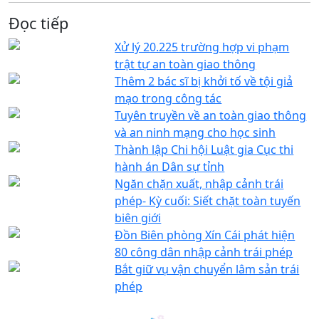
Đọc tiếp
Xử lý 20.225 trường hợp vi phạm
trật tự an toàn giao thông
Thêm 2 bác sĩ bị khởi tố về tội giả
mạo trong công tác
Tuyên truyền về an toàn giao thông
và an ninh mạng cho học sinh
Thành lập Chi hội Luật gia Cục thi
hành án Dân sự tỉnh
Ngăn chặn xuất, nhập cảnh trái
phép- Kỳ cuối: Siết chặt toàn tuyến
biên giới
Đồn Biên phòng Xín Cái phát hiện
80 công dân nhập cảnh trái phép
Bắt giữ vụ vận chuyển lâm sản trái
phép