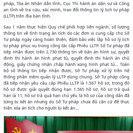
pháp, Tòa án Nhân dân tỉnh, Cục Thi hành án dân sự và Công
an tỉnh về tra cứu, xác minh, trao đổi thông tin lý lịch tư pháp
(LLTP) trên địa bàn tỉnh.
Sau 1 năm thực hiện Quy chế phối hợp liên ngành, số lượng
thông tin về tình trạng án tích do các đơn vị cung cấp cho Sở
Tư pháp ngày càng hoàn thiện, đảm bảo việc lập hồ sơ lý lịch
tư pháp phục vụ trong công tác cấp Phiếu LLTP. Sở Tư pháp đã
tiếp nhận được trên 2.730 thông tin về bản án hình sự, quyết
định thi hành án hình phạt tù, quyết định thi hành án chủ
động, giấy chứng nhận chấp hành xong hình phạt tù… Toàn
bộ số thông tin tiếp nhận được, Sở Tư pháp xử lý trên hệ
thống phần mềm quản lý LLTP dùng chung. Sở Tư pháp cũng
đã tiếp nhận yêu cầu cấp Phiếu LLTP là 1.567 hồ sơ, trong đó
hồ sơ được giải quyết đúng hạn 1.565 hồ sơ, hồ sơ trả quá
hạn là 11; hồ sơ trả quá hạn chủ yếu là hồ sơ của công dân đã
từng bị kết án nhưng do Sở Tư pháp chưa đủ căn cứ để thực
hiện xóa án tích cho người bị kết án…