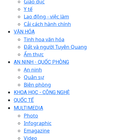
Giáo dục
Y tế
Lao động - việc làm
Cải cách hành chính
VĂN HÓA
Tinh hoa văn hóa
Đất và người Tuyên Quang
Ẩm thực
AN NINH - QUỐC PHÒNG
An ninh
Quân sự
Biên phòng
KHOA HỌC - CÔNG NGHỆ
QUỐC TẾ
MULTIMEDIA
Photo
Infographic
Emagazine
Video