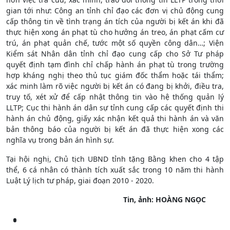
gian tới như: Công an tỉnh chỉ đạo các đơn vị chủ động cung
cấp thông tin về tình trạng án tích của người bị kết án khi đã
thực hiện xong án phạt tù cho hưởng án treo, án phạt cấm cư
trú, án phạt quản chế, tước một số quyền công dân…; Viện
Kiểm sát Nhân dân tỉnh chỉ đạo cung cấp cho Sở Tư pháp
quyết định tạm đình chỉ chấp hành án phạt tù trong trường
hợp kháng nghị theo thủ tục giám đốc thẩm hoặc tái thẩm;
xác minh làm rõ việc người bị kết án có đang bị khởi, điều tra,
truy tố, xét xử để cấp nhật thông tin vào hệ thống quản lý
LLTP; Cục thi hành án dân sự tỉnh cung cấp các quyết định thi
hành án chủ động, giấy xác nhận kết quả thi hành án và văn
bản thông báo của người bị kết án đã thực hiện xong các
nghĩa vụ trong bản án hình sự.
Tại hội nghị, Chủ tịch UBND tỉnh tặng Bằng khen cho 4 tập
thể, 6 cá nhân có thành tích xuất sắc trong 10 năm thi hành
Luật Lý lịch tư pháp, giai đoạn 2010 - 2020.
Tin, ảnh: HOÀNG NGỌC