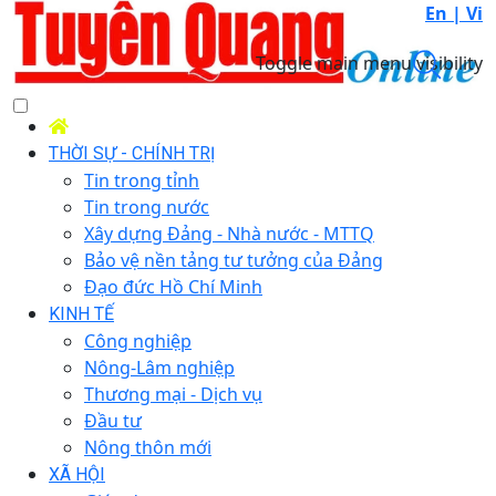
En |
Vi
Toggle main menu visibility
THỜI SỰ - CHÍNH TRỊ
Tin trong tỉnh
Tin trong nước
Xây dựng Đảng - Nhà nước - MTTQ
Bảo vệ nền tảng tư tưởng của Đảng
Đạo đức Hồ Chí Minh
KINH TẾ
Công nghiệp
Nông-Lâm nghiệp
Thương mại - Dịch vụ
Đầu tư
Nông thôn mới
XÃ HỘI