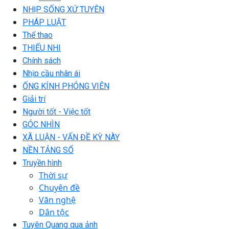
NHỊP SỐNG XỨ TUYÊN
PHÁP LUẬT
Thể thao
THIẾU NHI
Chính sách
Nhịp cầu nhân ái
ỐNG KÍNH PHÓNG VIÊN
Giải trí
Người tốt - Việc tốt
GÓC NHÌN
XÃ LUẬN - VẤN ĐỀ KỲ NÀY
NỀN TẢNG SỐ
Truyền hình
Thời sự
Chuyên đề
Văn nghệ
Dân tộc
Tuyên Quang qua ảnh