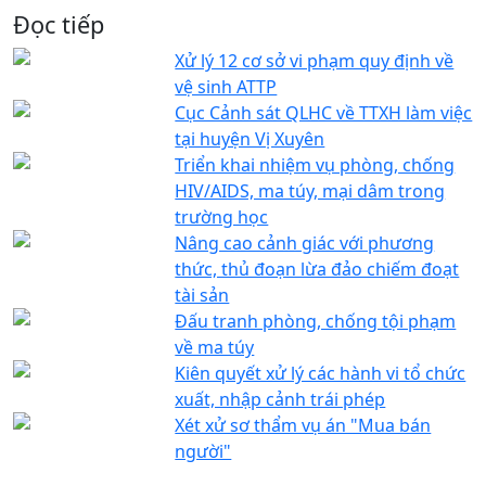
Đọc tiếp
Xử lý 12 cơ sở vi phạm quy định về
vệ sinh ATTP
Cục Cảnh sát QLHC về TTXH làm việc
tại huyện Vị Xuyên
Triển khai nhiệm vụ phòng, chống
HIV/AIDS, ma túy, mại dâm trong
trường học
Nâng cao cảnh giác với phương
thức, thủ đoạn lừa đảo chiếm đoạt
tài sản
Đấu tranh phòng, chống tội phạm
về ma túy
Kiên quyết xử lý các hành vi tổ chức
xuất, nhập cảnh trái phép
Xét xử sơ thẩm vụ án "Mua bán
người"