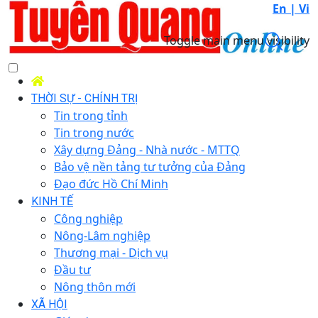
En |
Vi
Toggle main menu visibility
THỜI SỰ - CHÍNH TRỊ
Tin trong tỉnh
Tin trong nước
Xây dựng Đảng - Nhà nước - MTTQ
Bảo vệ nền tảng tư tưởng của Đảng
Đạo đức Hồ Chí Minh
KINH TẾ
Công nghiệp
Nông-Lâm nghiệp
Thương mại - Dịch vụ
Đầu tư
Nông thôn mới
XÃ HỘI