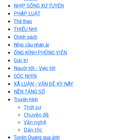
NHỊP SỐNG XỨ TUYÊN
PHÁP LUẬT
Thể thao
THIẾU NHI
Chính sách
Nhịp cầu nhân ái
ỐNG KÍNH PHÓNG VIÊN
Giải trí
Người tốt - Việc tốt
GÓC NHÌN
XÃ LUẬN - VẤN ĐỀ KỲ NÀY
NỀN TẢNG SỐ
Truyền hình
Thời sự
Chuyên đề
Văn nghệ
Dân tộc
Tuyên Quang qua ảnh