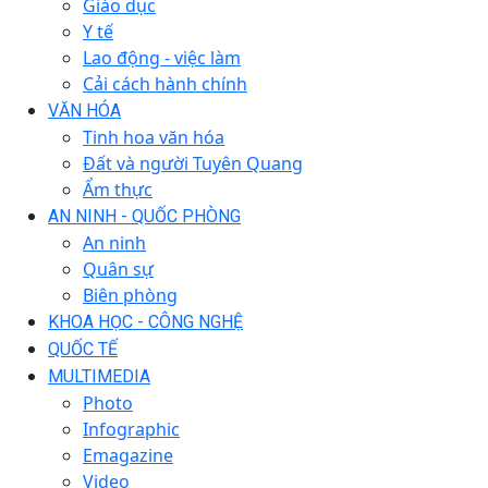
Giáo dục
Y tế
Lao động - việc làm
Cải cách hành chính
VĂN HÓA
Tinh hoa văn hóa
Đất và người Tuyên Quang
Ẩm thực
AN NINH - QUỐC PHÒNG
An ninh
Quân sự
Biên phòng
KHOA HỌC - CÔNG NGHỆ
QUỐC TẾ
MULTIMEDIA
Photo
Infographic
Emagazine
Video