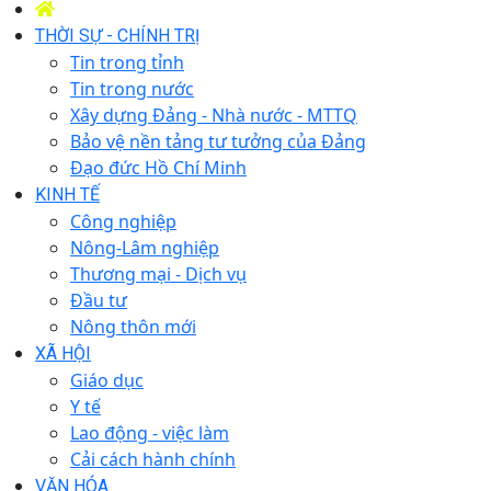
THỜI SỰ - CHÍNH TRỊ
Tin trong tỉnh
Tin trong nước
Xây dựng Đảng - Nhà nước - MTTQ
Bảo vệ nền tảng tư tưởng của Đảng
Đạo đức Hồ Chí Minh
KINH TẾ
Công nghiệp
Nông-Lâm nghiệp
Thương mại - Dịch vụ
Đầu tư
Nông thôn mới
XÃ HỘI
Giáo dục
Y tế
Lao động - việc làm
Cải cách hành chính
VĂN HÓA