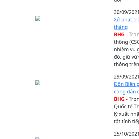
30/09/202
Xử phạt tr
tháng
BHG -
Tron
thông (CSG
nhiệm vụ g
đó, giữ vữn
thông trê
29/09/202
Đồn Biên 
công dân 
BHG -
Tron
Quốc tế T
lý xuất nh
tật tỉnh t
25/10/202