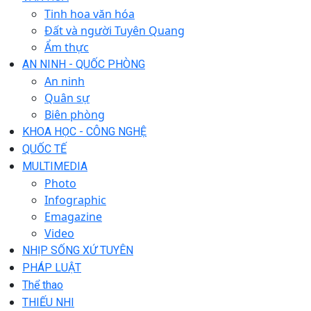
Tinh hoa văn hóa
Đất và người Tuyên Quang
Ẩm thực
AN NINH - QUỐC PHÒNG
An ninh
Quân sự
Biên phòng
KHOA HỌC - CÔNG NGHỆ
QUỐC TẾ
MULTIMEDIA
Photo
Infographic
Emagazine
Video
NHỊP SỐNG XỨ TUYÊN
PHÁP LUẬT
Thể thao
THIẾU NHI