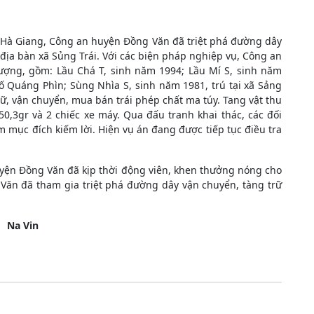
 Hà Giang, Công an huyện Đồng Văn đã triệt phá đường dây
địa bàn xã Sủng Trái. Với các biện pháp nghiệp vụ, Công an
ượng, gồm: Lầu Chá T, sinh năm 1994; Lầu Mí S, sinh năm
Hố Quáng Phìn; Sùng Nhìa S, sinh năm 1981, trú tại xã Sảng
ữ, vận chuyển, mua bán trái phép chất ma túy. Tang vật thu
0,3gr và 2 chiếc xe máy. Qua đấu tranh khai thác, các đối
mục đích kiếm lời. Hiện vụ án đang được tiếp tục điều tra
uyện Đồng Văn đã kịp thời động viên, khen thưởng nóng cho
Văn đã tham gia triệt phá đường dây vận chuyển, tàng trữ
Na Vin