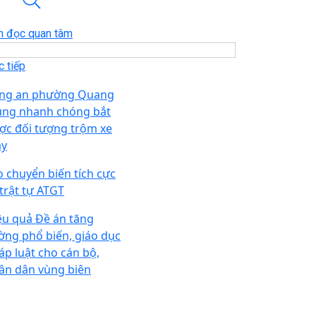
n đọc quan tâm
 tiếp
ng an phường Quang
ung nhanh chóng bắt
ợc đối tượng trộm xe
y
o chuyển biến tích cực
 trật tự ATGT
ệu quả Đề án tăng
ờng phổ biến, giáo dục
áp luật cho cán bộ,
ân dân vùng biên