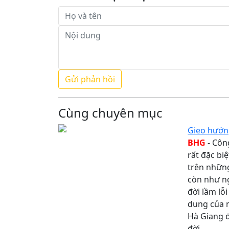
Cùng chuyên mục
Gieo hướn
BHG
- Côn
rất đặc bi
trên những
còn như n
đời lầm lỗ
dung của n
Hà Giang đ
đời.