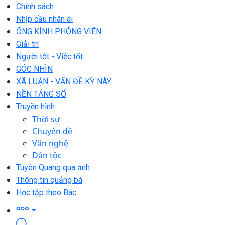
Chính sách
Nhịp cầu nhân ái
ỐNG KÍNH PHÓNG VIÊN
Giải trí
Người tốt - Việc tốt
GÓC NHÌN
XÃ LUẬN - VẤN ĐỀ KỲ NÀY
NỀN TẢNG SỐ
Truyền hình
Thời sự
Chuyên đề
Văn nghệ
Dân tộc
Tuyên Quang qua ảnh
Thông tin quảng bá
Học tập theo Bác