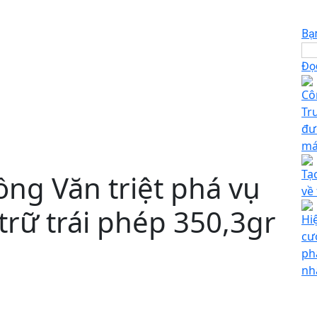
Bạ
Đọc
Cô
Tr
đư
má
Tạ
ng Văn triệt phá vụ
về
trữ trái phép 350,3gr
Hi
cư
ph
nh