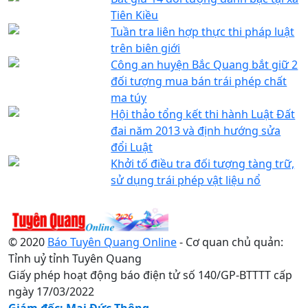
Tiên Kiều
Tuần tra liên hợp thực thi pháp luật
trên biên giới
Công an huyện Bắc Quang bắt giữ 2
đối tượng mua bán trái phép chất
ma túy
Hội thảo tổng kết thi hành Luật Đất
đai năm 2013 và định hướng sửa
đổi Luật
Khởi tố điều tra đối tượng tàng trữ,
sử dụng trái phép vật liệu nổ
© 2020
Báo Tuyên Quang Online
- Cơ quan chủ quản:
Tỉnh uỷ tỉnh Tuyên Quang
Giấy phép hoạt động báo điện tử số 140/GP-BTTTT cấp
ngày 17/03/2022
Giám đốc: Mai Đức Thông