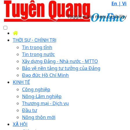
En |
Vi
Toggle main menu visibility
THỜI SỰ - CHÍNH TRỊ
Tin trong tỉnh
Tin trong nước
Xây dựng Đảng - Nhà nước - MTTQ
Bảo vệ nền tảng tư tưởng của Đảng
Đạo đức Hồ Chí Minh
KINH TẾ
Công nghiệp
Nông-Lâm nghiệp
Thương mại - Dịch vụ
Đầu tư
Nông thôn mới
XÃ HỘI