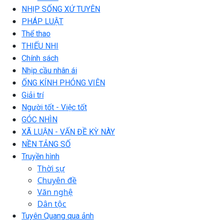
NHỊP SỐNG XỨ TUYÊN
PHÁP LUẬT
Thể thao
THIẾU NHI
Chính sách
Nhịp cầu nhân ái
ỐNG KÍNH PHÓNG VIÊN
Giải trí
Người tốt - Việc tốt
GÓC NHÌN
XÃ LUẬN - VẤN ĐỀ KỲ NÀY
NỀN TẢNG SỐ
Truyền hình
Thời sự
Chuyên đề
Văn nghệ
Dân tộc
Tuyên Quang qua ảnh