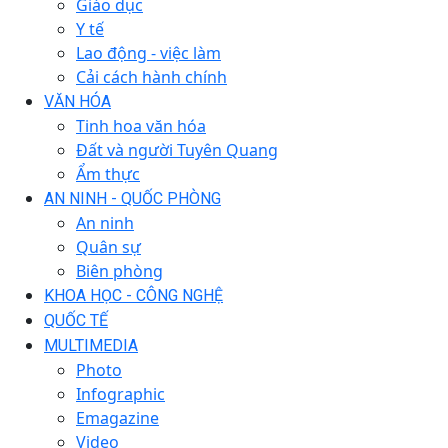
Giáo dục
Y tế
Lao động - việc làm
Cải cách hành chính
VĂN HÓA
Tinh hoa văn hóa
Đất và người Tuyên Quang
Ẩm thực
AN NINH - QUỐC PHÒNG
An ninh
Quân sự
Biên phòng
KHOA HỌC - CÔNG NGHỆ
QUỐC TẾ
MULTIMEDIA
Photo
Infographic
Emagazine
Video