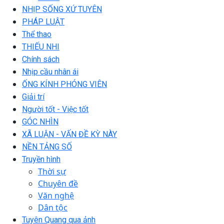
NHỊP SỐNG XỨ TUYÊN
PHÁP LUẬT
Thể thao
THIẾU NHI
Chính sách
Nhịp cầu nhân ái
ỐNG KÍNH PHÓNG VIÊN
Giải trí
Người tốt - Việc tốt
GÓC NHÌN
XÃ LUẬN - VẤN ĐỀ KỲ NÀY
NỀN TẢNG SỐ
Truyền hình
Thời sự
Chuyên đề
Văn nghệ
Dân tộc
Tuyên Quang qua ảnh