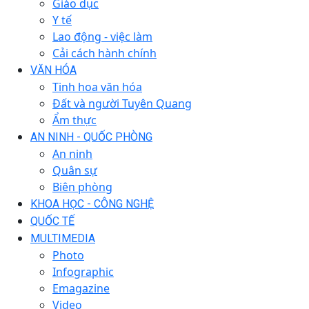
Giáo dục
Y tế
Lao động - việc làm
Cải cách hành chính
VĂN HÓA
Tinh hoa văn hóa
Đất và người Tuyên Quang
Ẩm thực
AN NINH - QUỐC PHÒNG
An ninh
Quân sự
Biên phòng
KHOA HỌC - CÔNG NGHỆ
QUỐC TẾ
MULTIMEDIA
Photo
Infographic
Emagazine
Video