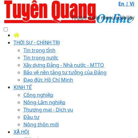
En |
Vi
Toggle main menu visibility
THỜI SỰ - CHÍNH TRỊ
Tin trong tỉnh
Tin trong nước
Xây dựng Đảng - Nhà nước - MTTQ
Bảo vệ nền tảng tư tưởng của Đảng
Đạo đức Hồ Chí Minh
KINH TẾ
Công nghiệp
Nông-Lâm nghiệp
Thương mại - Dịch vụ
Đầu tư
Nông thôn mới
XÃ HỘI