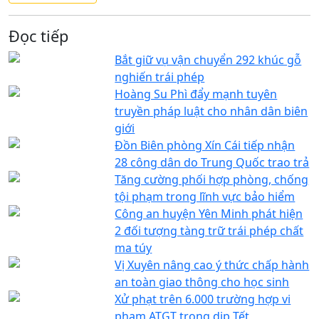
Đọc tiếp
Bắt giữ vụ vận chuyển 292 khúc gỗ
nghiến trái phép
Hoàng Su Phì đẩy mạnh tuyên
truyền pháp luật cho nhân dân biên
giới
Đồn Biên phòng Xín Cái tiếp nhận
28 công dân do Trung Quốc trao trả
Tăng cường phối hợp phòng, chống
tội phạm trong lĩnh vực bảo hiểm
Công an huyện Yên Minh phát hiện
2 đối tượng tàng trữ trái phép chất
ma túy
Vị Xuyên nâng cao ý thức chấp hành
an toàn giao thông cho học sinh
Xử phạt trên 6.000 trường hợp vi
phạm ATGT trong dịp Tết