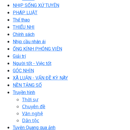
NHỊP SỐNG XỨ TUYÊN
PHÁP LUẬT
Thể thao
THIẾU NHI
Chính sách
Nhịp cầu nhân ái
ỐNG KÍNH PHÓNG VIÊN
Giải trí
Người tốt - Việc tốt
GÓC NHÌN
XÃ LUẬN - VẤN ĐỀ KỲ NÀY
NỀN TẢNG SỐ
Truyền hình
Thời sự
Chuyên đề
Văn nghệ
Dân tộc
Tuyên Quang qua ảnh