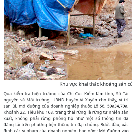
Khu vực khai thác khoáng sản c
Qua kiểm tra hiện trường của Chi Cục Kiểm lâm tỉnh, Sở Tài
nguyên và Môi trường, UBND huyện Vị Xuyên cho thấy, vị trí
san ủi, mở đường của doanh nghiệp thuộc Lô 56, 59a34,70a,
Khoảnh 22, Tiểu khu 168, trạng thái rừng là rừng tự nhiên sản
xuất, không phải rừng phòng hộ như một số thông tin đã
đăng tải trên phương tiện thông tin đại chúng. Bước đầu, xác
định các vi phạm của doanh nghiệp, bao gồm: Mở đường vào