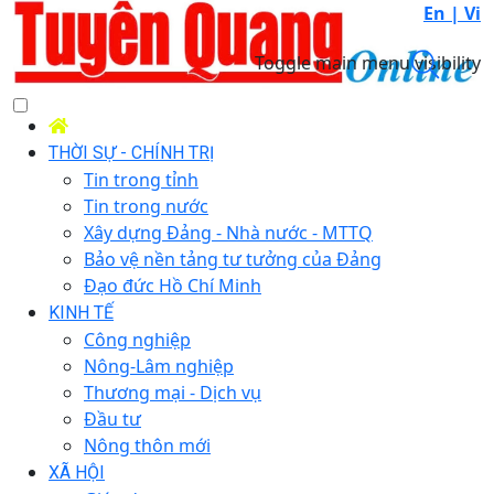
En |
Vi
Toggle main menu visibility
THỜI SỰ - CHÍNH TRỊ
Tin trong tỉnh
Tin trong nước
Xây dựng Đảng - Nhà nước - MTTQ
Bảo vệ nền tảng tư tưởng của Đảng
Đạo đức Hồ Chí Minh
KINH TẾ
Công nghiệp
Nông-Lâm nghiệp
Thương mại - Dịch vụ
Đầu tư
Nông thôn mới
XÃ HỘI