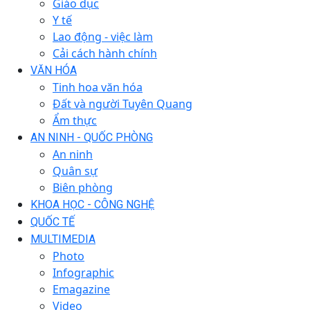
Giáo dục
Y tế
Lao động - việc làm
Cải cách hành chính
VĂN HÓA
Tinh hoa văn hóa
Đất và người Tuyên Quang
Ẩm thực
AN NINH - QUỐC PHÒNG
An ninh
Quân sự
Biên phòng
KHOA HỌC - CÔNG NGHỆ
QUỐC TẾ
MULTIMEDIA
Photo
Infographic
Emagazine
Video