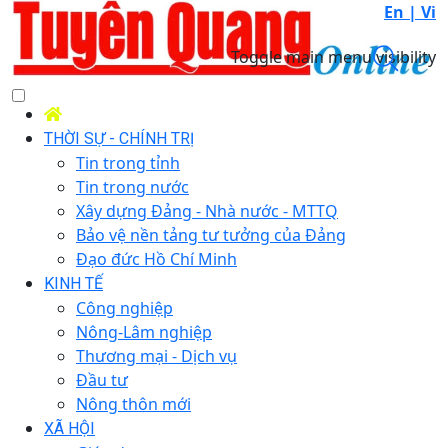
En |
Vi
Toggle main menu visibility
THỜI SỰ - CHÍNH TRỊ
Tin trong tỉnh
Tin trong nước
Xây dựng Đảng - Nhà nước - MTTQ
Bảo vệ nền tảng tư tưởng của Đảng
Đạo đức Hồ Chí Minh
KINH TẾ
Công nghiệp
Nông-Lâm nghiệp
Thương mại - Dịch vụ
Đầu tư
Nông thôn mới
XÃ HỘI