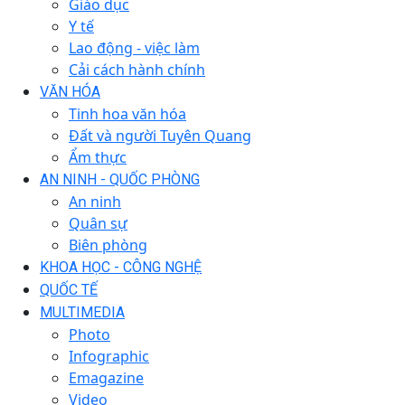
Giáo dục
Y tế
Lao động - việc làm
Cải cách hành chính
VĂN HÓA
Tinh hoa văn hóa
Đất và người Tuyên Quang
Ẩm thực
AN NINH - QUỐC PHÒNG
An ninh
Quân sự
Biên phòng
KHOA HỌC - CÔNG NGHỆ
QUỐC TẾ
MULTIMEDIA
Photo
Infographic
Emagazine
Video