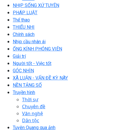
NHỊP SỐNG XỨ TUYÊN
PHÁP LUẬT
Thể thao
THIẾU NHI
Chính sách
Nhịp cầu nhân ái
ỐNG KÍNH PHÓNG VIÊN
Giải trí
Người tốt - Việc tốt
GÓC NHÌN
XÃ LUẬN - VẤN ĐỀ KỲ NÀY
NỀN TẢNG SỐ
Truyền hình
Thời sự
Chuyên đề
Văn nghệ
Dân tộc
Tuyên Quang qua ảnh