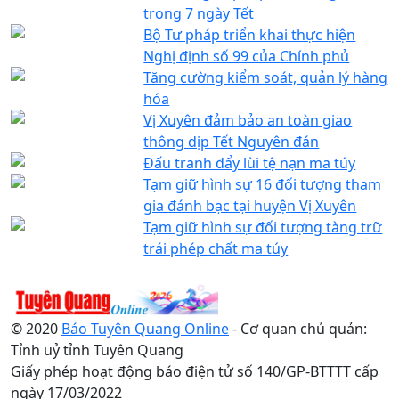
trong 7 ngày Tết
Bộ Tư pháp triển khai thực hiện
Nghị định số 99 của Chính phủ
Tăng cường kiểm soát, quản lý hàng
hóa
Vị Xuyên đảm bảo an toàn giao
thông dịp Tết Nguyên đán
Đấu tranh đẩy lùi tệ nạn ma túy
Tạm giữ hình sự 16 đối tượng tham
gia đánh bạc tại huyện Vị Xuyên
Tạm giữ hình sự đối tượng tàng trữ
trái phép chất ma túy
© 2020
Báo Tuyên Quang Online
- Cơ quan chủ quản:
Tỉnh uỷ tỉnh Tuyên Quang
Giấy phép hoạt động báo điện tử số 140/GP-BTTTT cấp
ngày 17/03/2022