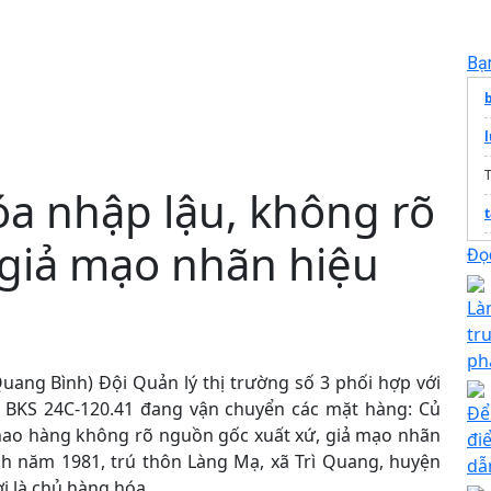
Bạ
T
óa nhập lậu, không rõ
giả mạo nhãn hiệu
Đọc
Là
tr
ph
(Quang Bình) Đội Quản lý thị trường số 3 phối hợp với
ô BKS 24C-120.41 đang vận chuyển các mặt hàng: Củ
Để
 thao hàng không rõ nguồn gốc xuất xứ, giả mạo nhãn
đi
nh năm 1981, trú thôn Làng Mạ, xã Trì Quang, huyện
dẫ
ời là chủ hàng hóa.