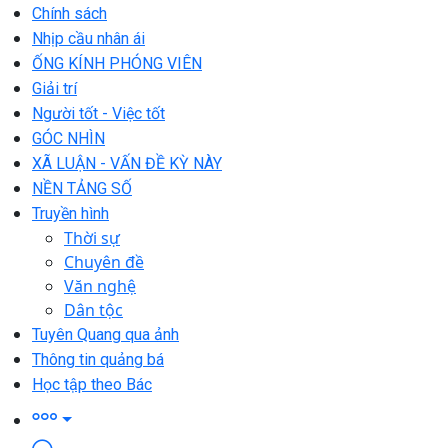
Chính sách
Nhịp cầu nhân ái
ỐNG KÍNH PHÓNG VIÊN
Giải trí
Người tốt - Việc tốt
GÓC NHÌN
XÃ LUẬN - VẤN ĐỀ KỲ NÀY
NỀN TẢNG SỐ
Truyền hình
Thời sự
Chuyên đề
Văn nghệ
Dân tộc
Tuyên Quang qua ảnh
Thông tin quảng bá
Học tập theo Bác