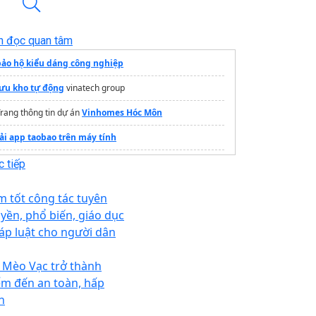
n đọc quan tâm
bảo hộ kiểu dáng công nghiệp
lưu kho tự động
vinatech group
rang thông tin dự án
Vinhomes Hóc Môn
tải app taobao trên máy tính
Rượu vang
giá rẻ
 tiếp
Cầu dẫn xe nâng lên container
m tốt công tác tuyên
Hoa Tươi Phan Thiết
uyền, phổ biến, giáo dục
áp luật cho người dân
Công ty
Bốc xếp biên hòa
giá rẻ
 Mèo Vạc trở thành
ểm đến an toàn, hấp
n