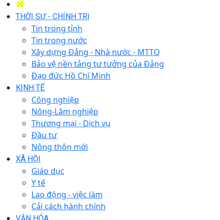
THỜI SỰ - CHÍNH TRỊ
Tin trong tỉnh
Tin trong nước
Xây dựng Đảng - Nhà nước - MTTQ
Bảo vệ nền tảng tư tưởng của Đảng
Đạo đức Hồ Chí Minh
KINH TẾ
Công nghiệp
Nông-Lâm nghiệp
Thương mại - Dịch vụ
Đầu tư
Nông thôn mới
XÃ HỘI
Giáo dục
Y tế
Lao động - việc làm
Cải cách hành chính
VĂN HÓA