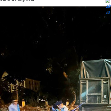
Bắ
70