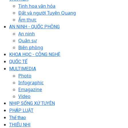
Tinh hoa văn hóa
Đất và người Tuyên Quang
Ẩm thực
AN NINH - QUỐC PHÒNG
An ninh
Quân sự
Biên phòng
KHOA HỌC - CÔNG NGHỆ
QUỐC TẾ
MULTIMEDIA
Photo
Infographic
Emagazine
Video
NHỊP SỐNG XỨ TUYÊN
PHÁP LUẬT
Thể thao
THIẾU NHI