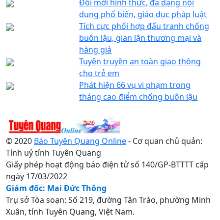
Đổi mới hình thức, đa dạng nội
dung phổ biến, giáo dục pháp luật
Tích cực phối hợp đấu tranh chống
buôn lậu, gian lận thương mại và
hàng giả
Tuyên truyền an toàn giao thông
cho trẻ em
Phát hiện 66 vụ vi phạm trong
tháng cao điểm chống buôn lậu
© 2020
Báo Tuyên Quang Online
- Cơ quan chủ quản:
Tỉnh uỷ tỉnh Tuyên Quang
Giấy phép hoạt động báo điện tử số 140/GP-BTTTT cấp
ngày 17/03/2022
Giám đốc: Mai Đức Thông
Trụ sở Tòa soạn: Số 219, đường Tân Trào, phường Minh
Xuân, tỉnh Tuyên Quang, Việt Nam.