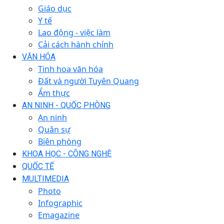
Giáo dục
Y tế
Lao động - việc làm
Cải cách hành chính
VĂN HÓA
Tinh hoa văn hóa
Đất và người Tuyên Quang
Ẩm thực
AN NINH - QUỐC PHÒNG
An ninh
Quân sự
Biên phòng
KHOA HỌC - CÔNG NGHỆ
QUỐC TẾ
MULTIMEDIA
Photo
Infographic
Emagazine