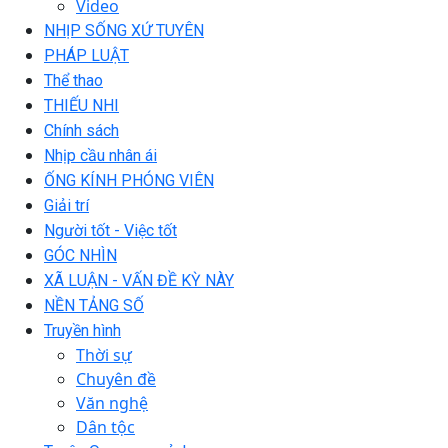
Video
NHỊP SỐNG XỨ TUYÊN
PHÁP LUẬT
Thể thao
THIẾU NHI
Chính sách
Nhịp cầu nhân ái
ỐNG KÍNH PHÓNG VIÊN
Giải trí
Người tốt - Việc tốt
GÓC NHÌN
XÃ LUẬN - VẤN ĐỀ KỲ NÀY
NỀN TẢNG SỐ
Truyền hình
Thời sự
Chuyên đề
Văn nghệ
Dân tộc