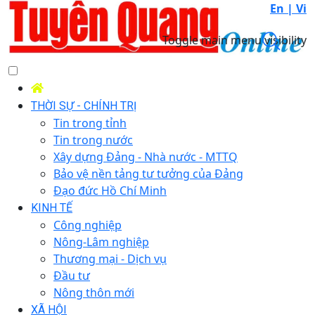
En |
Vi
Toggle main menu visibility
THỜI SỰ - CHÍNH TRỊ
Tin trong tỉnh
Tin trong nước
Xây dựng Đảng - Nhà nước - MTTQ
Bảo vệ nền tảng tư tưởng của Đảng
Đạo đức Hồ Chí Minh
KINH TẾ
Công nghiệp
Nông-Lâm nghiệp
Thương mại - Dịch vụ
Đầu tư
Nông thôn mới
XÃ HỘI