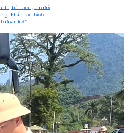
ởi tố, bắt tạm giam đối
ợng "Phá hoại chính
ch đoàn kết"