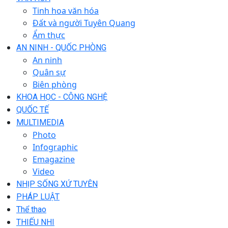
Tinh hoa văn hóa
Đất và người Tuyên Quang
Ẩm thực
AN NINH - QUỐC PHÒNG
An ninh
Quân sự
Biên phòng
KHOA HỌC - CÔNG NGHỆ
QUỐC TẾ
MULTIMEDIA
Photo
Infographic
Emagazine
Video
NHỊP SỐNG XỨ TUYÊN
PHÁP LUẬT
Thể thao
THIẾU NHI