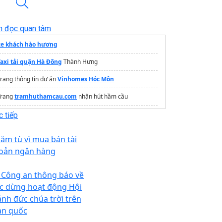
n đọc quan tâm
xe khách hào hương
Taxi tải quận Hà Đông
Thành Hưng
rang thông tin dự án
Vinhomes Hóc Môn
Trang
tramhuthamcau.com
nhận hút hầm cầu
Tra cứu
phạt nguội xe máy
online
 tiếp
năm tù vì mua bán tài
oản ngân hàng
 Công an thông báo về
ệc dừng hoạt động Hội
ánh đức chúa trời trên
àn quốc