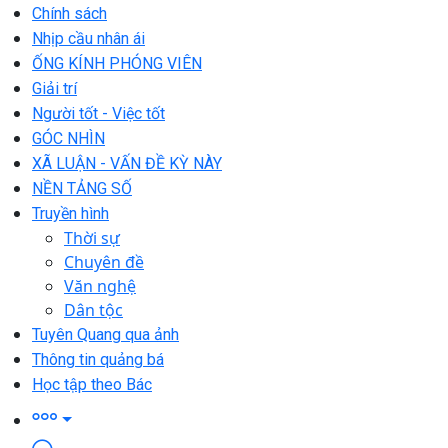
Chính sách
Nhịp cầu nhân ái
ỐNG KÍNH PHÓNG VIÊN
Giải trí
Người tốt - Việc tốt
GÓC NHÌN
XÃ LUẬN - VẤN ĐỀ KỲ NÀY
NỀN TẢNG SỐ
Truyền hình
Thời sự
Chuyên đề
Văn nghệ
Dân tộc
Tuyên Quang qua ảnh
Thông tin quảng bá
Học tập theo Bác