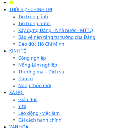
THỜI SỰ - CHÍNH TRỊ
Tin trong tỉnh
Tin trong nước
Xây dựng Đảng - Nhà nước - MTTQ
Bảo vệ nền tảng tư tưởng của Đảng
Đạo đức Hồ Chí Minh
KINH TẾ
Công nghiệp
Nông-Lâm nghiệp
Thương mại - Dịch vụ
Đầu tư
Nông thôn mới
XÃ HỘI
Giáo dục
Y tế
Lao động - việc làm
Cải cách hành chính
VĂN HÓA