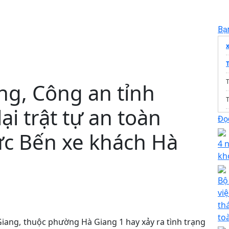
Bạ
T
ng, Công an tỉnh
i trật tự an toàn
Đọc
ực Bến xe khách Hà
4 
kh
Bộ
vi
th
to
iang, thuộc phường Hà Giang 1 hay xảy ra tình trạng