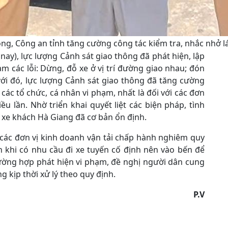
ng, Công an tỉnh tăng cường công tác kiểm tra, nhắc nhở lá
nay), lực lượng Cảnh sát giao thông đã phát hiện, lập
m các lỗi: Dừng, đỗ xe ở vị trí đường giao nhau; đón
ới đó, lực lượng Cảnh sát giao thông đã tăng cường
các tổ chức, cá nhân vi phạm, nhất là đối với các đơn
ều lần. Nhờ triển khai quyết liệt các biện pháp, tình
n xe khách Hà Giang đã cơ bản ổn định.
các đơn vị kinh doanh vận tải chấp hành nghiêm quy
n khi có nhu cầu đi xe tuyến cố định nên vào bến để
ường hợp phát hiện vi phạm, đề nghị người dân cung
 kịp thời xử lý theo quy định.
P.V