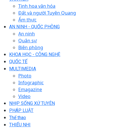
Tinh hoa văn hóa
Đất và người Tuyên Quang
Ẩm thực
AN NINH - QUỐC PHÒNG
An ninh
Quân sự
Biên phòng
KHOA HỌC - CÔNG NGHỆ
QUỐC TẾ
MULTIMEDIA
Photo
Infographic
Emagazine
Video
NHỊP SỐNG XỨ TUYÊN
PHÁP LUẬT
Thể thao
THIẾU NHI