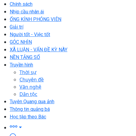
Chính sách
Nhịp cầu nhân ái
ỐNG KÍNH PHÓNG VIÊN
Giải trí
Người tốt - Việc tốt
GÓC NHÌN
XÃ LUẬN - VẤN ĐỀ KỲ NÀY
NỀN TẢNG SỐ
Truyền hình
Thời sự
Chuyên đề
Văn nghệ
Dân tộc
Tuyên Quang qua ảnh
Thông tin quảng bá
Học tập theo Bác