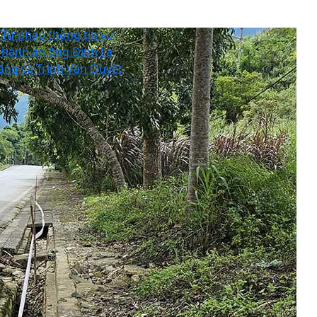
 Tư pháp thông tin vụ
i hành án ông Đinh La
ăng và Trịnh Văn Quyết