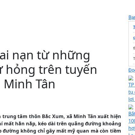
Bạ
tai nạn từ những
T
 hỏng trên tuyến
Đọc
ã Minh Tân
TP
tụ
lợi
Bắ
a trung tâm thôn Bắc Xum, xã Minh Tân xuất hiện
10
hí mất hẳn nắp, kéo dài trên quãng đường khoảng
hợ
ép đường không chỉ gây mất mỹ quan mà còn tiềm