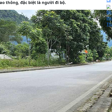
La
o thông, đặc biệt là người đi bộ.
Bộ
th
Th