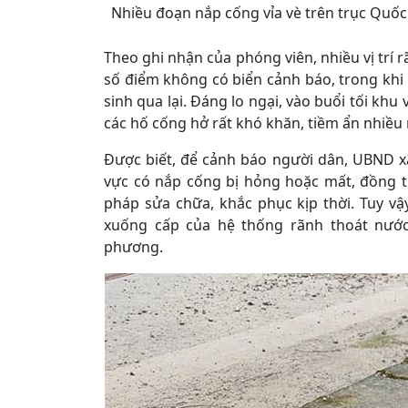
Nhiều đoạn nắp cống vỉa vè trên trục Quố
Theo ghi nhận của phóng viên, nhiều vị trí r
số điểm không có biển cảnh báo, trong kh
sinh qua lại. Đáng lo ngại, vào buổi tối khu
các hố cống hở rất khó khăn, tiềm ẩn nhiều 
Được biết, để cảnh báo người dân, UBND x
vực có nắp cống bị hỏng hoặc mất, đồng t
pháp sửa chữa, khắc phục kịp thời. Tuy vậy,
xuống cấp của hệ thống rãnh thoát nước
phương.