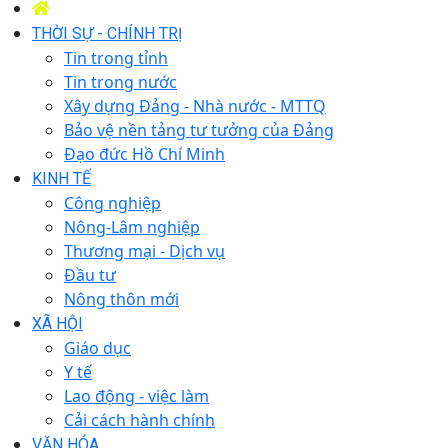
THỜI SỰ - CHÍNH TRỊ
Tin trong tỉnh
Tin trong nước
Xây dựng Đảng - Nhà nước - MTTQ
Bảo vệ nền tảng tư tưởng của Đảng
Đạo đức Hồ Chí Minh
KINH TẾ
Công nghiệp
Nông-Lâm nghiệp
Thương mại - Dịch vụ
Đầu tư
Nông thôn mới
XÃ HỘI
Giáo dục
Y tế
Lao động - việc làm
Cải cách hành chính
VĂN HÓA