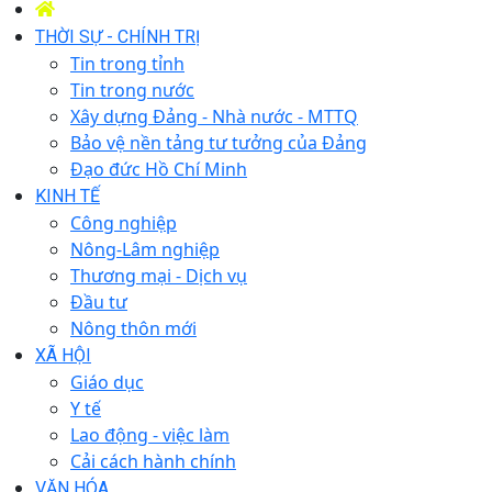
THỜI SỰ - CHÍNH TRỊ
Tin trong tỉnh
Tin trong nước
Xây dựng Đảng - Nhà nước - MTTQ
Bảo vệ nền tảng tư tưởng của Đảng
Đạo đức Hồ Chí Minh
KINH TẾ
Công nghiệp
Nông-Lâm nghiệp
Thương mại - Dịch vụ
Đầu tư
Nông thôn mới
XÃ HỘI
Giáo dục
Y tế
Lao động - việc làm
Cải cách hành chính
VĂN HÓA