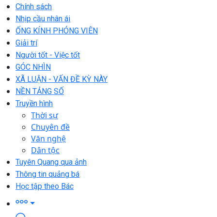
Chính sách
Nhịp cầu nhân ái
ỐNG KÍNH PHÓNG VIÊN
Giải trí
Người tốt - Việc tốt
GÓC NHÌN
XÃ LUẬN - VẤN ĐỀ KỲ NÀY
NỀN TẢNG SỐ
Truyền hình
Thời sự
Chuyên đề
Văn nghệ
Dân tộc
Tuyên Quang qua ảnh
Thông tin quảng bá
Học tập theo Bác