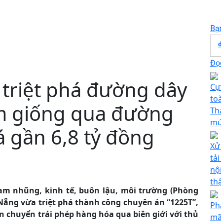
Bạ
Đọc
triệt phá đường dây
Cự
to
m giống qua đường
Th
mứ
á gần 6,8 tỷ đồng
Xử
tả
nộ
th
am nhũng, kinh tế, buôn lậu, môi trường (Phòng
Nẵng vừa triệt phá thành công chuyên án “1225T”,
Ph
n chuyển trái phép hàng hóa qua biên giới với thủ
mã