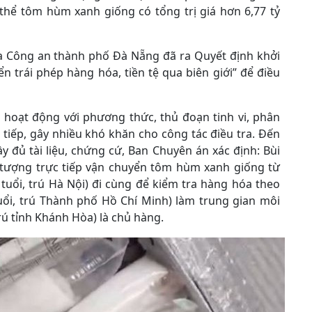
 thể tôm hùm xanh giống có tổng trị giá hơn 6,77 tỷ
ra Công an thành phố Đà Nẵng đã ra Quyết định khởi
ển trái phép hàng hóa, tiền tệ qua biên giới” để điều
 hoạt động với phương thức, thủ đoạn tinh vi, phân
 tiếp, gây nhiều khó khăn cho công tác điều tra. Đến
y đủ tài liệu, chứng cứ, Ban Chuyên án xác định: Bùi
ối tượng trực tiếp vận chuyển tôm hùm xanh giống từ
tuổi, trú Hà Nội) đi cùng để kiểm tra hàng hóa theo
ổi, trú Thành phố Hồ Chí Minh) làm trung gian môi
rú tỉnh Khánh Hòa) là chủ hàng.