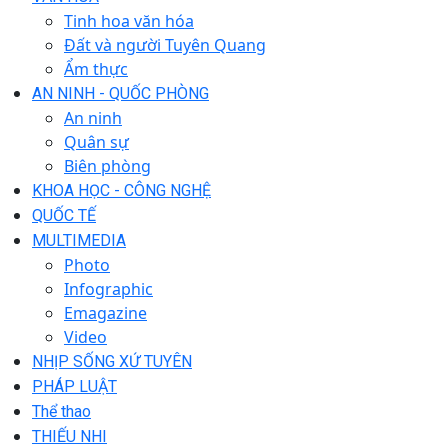
Tinh hoa văn hóa
Đất và người Tuyên Quang
Ẩm thực
AN NINH - QUỐC PHÒNG
An ninh
Quân sự
Biên phòng
KHOA HỌC - CÔNG NGHỆ
QUỐC TẾ
MULTIMEDIA
Photo
Infographic
Emagazine
Video
NHỊP SỐNG XỨ TUYÊN
PHÁP LUẬT
Thể thao
THIẾU NHI