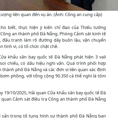
tượng liên quan đến vụ án. (Ảnh: Công an cung cấp)
o biết, thực hiện ý kiến chỉ đạo của Thiếu tướng
 Công an thành phố Đà Nẵng, Phòng Cảnh sát kinh tế
”, đấu tranh làm rõ đường dây buôn lậu, vận chuyển
 tinh vi, có tổ chức chặt chẽ.
Cửa khẩu sân bay quốc tế Đà Nẵng phát hiện 3 vali
soi chiếu, có dấu hiệu nghi vấn. Quá trình phối hợp
n thành phố Đà Nẵng và các đơn vị liên quan xác định
 bơm phồng, với tổng cộng 90.350 cá thể nghi là tôm
ày 19/10/2025, Hải quan Cửa khẩu sân bay quốc tế Đà
 quan Cảnh sát điều tra Công an thành phố Đà Nẵng
ài sản trong tố tụng hình sự thành phố Đà Nẵng ban