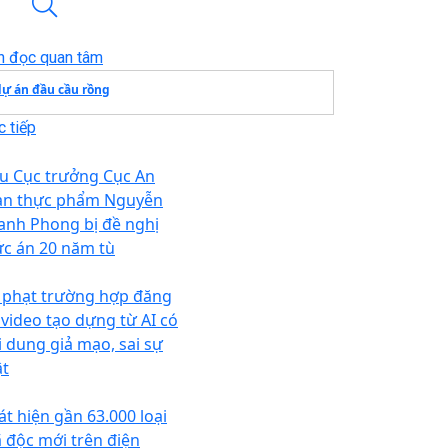
n đọc quan tâm
dự án đầu cầu rồng
 tiếp
u Cục trưởng Cục An
àn thực phẩm Nguyễn
anh Phong bị đề nghị
c án 20 năm tù
 phạt trường hợp đăng
i video tạo dựng từ AI có
i dung giả mạo, sai sự
ật
át hiện gần 63.000 loại
 độc mới trên điện