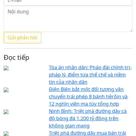
Đọc tiếp
Tòa án nhân dân: Pháo đài chính trị-
pháp lý, điểm tựa thể chế và niềm
tin của nhân dân
Điện Biên bắt một đối tượng vận
chuyển trái phép 8 bánh hêrôin và
12 nghìn viên ma túy tổng hợp
Ninh Bình: Triệt phá đường dây cá
độ bóng đá 1.200 tỷ đồng trên
không gian mạng
Triệt phá đường dây mua bán trái