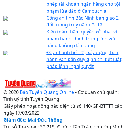
phép tài khoản ngân hàng cho tội
phạm lừa đảo ở Campuchia
Công an tỉnh Bắc Ninh bàn giao 2
đối tượng truy nã quốc tế
Kiện toàn thẩm quyền xử phạt vi
phạm hành chính trong lĩnh vực
hàng không dân dụng
Đẩy nhanh tiến độ xây dựng, ban
hành văn bản quy định chi tiết luật,
pháp lệnh, nghị quyết
© 2020
Báo Tuyên Quang Online
- Cơ quan chủ quản:
Tỉnh uỷ tỉnh Tuyên Quang
Giấy phép hoạt động báo điện tử số 140/GP-BTTTT cấp
ngày 17/03/2022
Giám đốc: Mai Đức Thông
Trụ sở Tòa soạn: Số 219, đường Tân Trào, phường Minh