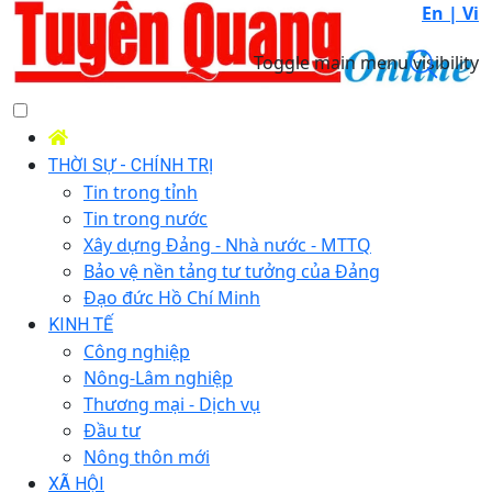
En |
Vi
Toggle main menu visibility
THỜI SỰ - CHÍNH TRỊ
Tin trong tỉnh
Tin trong nước
Xây dựng Đảng - Nhà nước - MTTQ
Bảo vệ nền tảng tư tưởng của Đảng
Đạo đức Hồ Chí Minh
KINH TẾ
Công nghiệp
Nông-Lâm nghiệp
Thương mại - Dịch vụ
Đầu tư
Nông thôn mới
XÃ HỘI