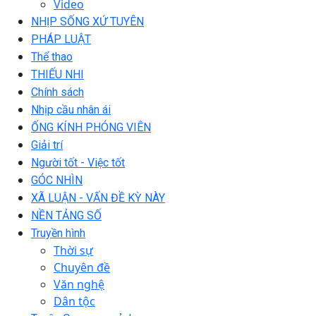
Video
NHỊP SỐNG XỨ TUYÊN
PHÁP LUẬT
Thể thao
THIẾU NHI
Chính sách
Nhịp cầu nhân ái
ỐNG KÍNH PHÓNG VIÊN
Giải trí
Người tốt - Việc tốt
GÓC NHÌN
XÃ LUẬN - VẤN ĐỀ KỲ NÀY
NỀN TẢNG SỐ
Truyền hình
Thời sự
Chuyên đề
Văn nghệ
Dân tộc