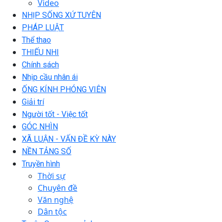
Video
NHỊP SỐNG XỨ TUYÊN
PHÁP LUẬT
Thể thao
THIẾU NHI
Chính sách
Nhịp cầu nhân ái
ỐNG KÍNH PHÓNG VIÊN
Giải trí
Người tốt - Việc tốt
GÓC NHÌN
XÃ LUẬN - VẤN ĐỀ KỲ NÀY
NỀN TẢNG SỐ
Truyền hình
Thời sự
Chuyên đề
Văn nghệ
Dân tộc