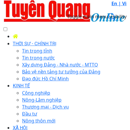
En |
Vi
Toggle main menu visibility
THỜI SỰ - CHÍNH TRỊ
Tin trong tỉnh
Tin trong nước
Xây dựng Đảng - Nhà nước - MTTQ
Bảo vệ nền tảng tư tưởng của Đảng
Đạo đức Hồ Chí Minh
KINH TẾ
Công nghiệp
Nông-Lâm nghiệp
Thương mại - Dịch vụ
Đầu tư
Nông thôn mới
XÃ HỘI