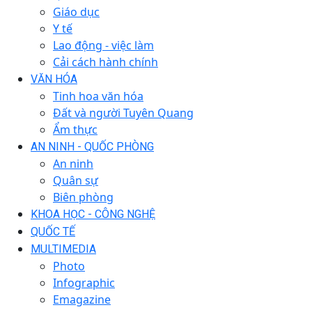
Giáo dục
Y tế
Lao động - việc làm
Cải cách hành chính
VĂN HÓA
Tinh hoa văn hóa
Đất và người Tuyên Quang
Ẩm thực
AN NINH - QUỐC PHÒNG
An ninh
Quân sự
Biên phòng
KHOA HỌC - CÔNG NGHỆ
QUỐC TẾ
MULTIMEDIA
Photo
Infographic
Emagazine