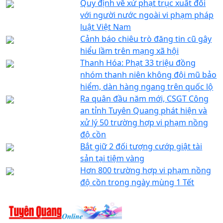
Quy định về xử phạt trục xuất đối
với người nước ngoài vi phạm pháp
luật Việt Nam
Cảnh báo chiêu trò đăng tin cũ gây
hiểu lầm trên mạng xã hội
Thanh Hóa: Phạt 33 triệu đồng
nhóm thanh niên không đội mũ bảo
hiểm, dàn hàng ngang trên quốc lộ
Ra quân đầu năm mới, CSGT Công
an tỉnh Tuyên Quang phát hiện và
xử lý 50 trường hợp vi phạm nồng
độ cồn
Bắt giữ 2 đối tượng cướp giật tài
sản tại tiệm vàng
Hơn 800 trường hợp vi phạm nồng
độ cồn trong ngày mùng 1 Tết