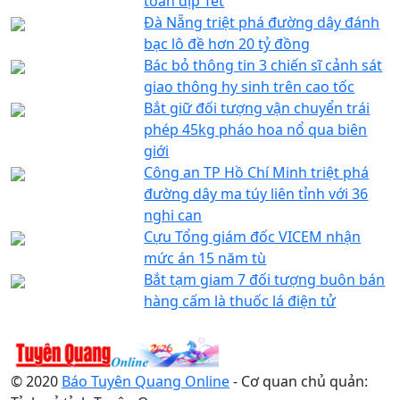
toàn dịp Tết
Đà Nẵng triệt phá đường dây đánh
bạc lô đề hơn 20 tỷ đồng
Bác bỏ thông tin 3 chiến sĩ cảnh sát
giao thông hy sinh trên cao tốc
Bắt giữ đối tượng vận chuyển trái
phép 45kg pháo hoa nổ qua biên
giới
Công an TP Hồ Chí Minh triệt phá
đường dây ma túy liên tỉnh với 36
nghi can
Cựu Tổng giám đốc VICEM nhận
mức án 15 năm tù
Bắt tạm giam 7 đối tượng buôn bán
hàng cấm là thuốc lá điện tử
© 2020
Báo Tuyên Quang Online
- Cơ quan chủ quản: