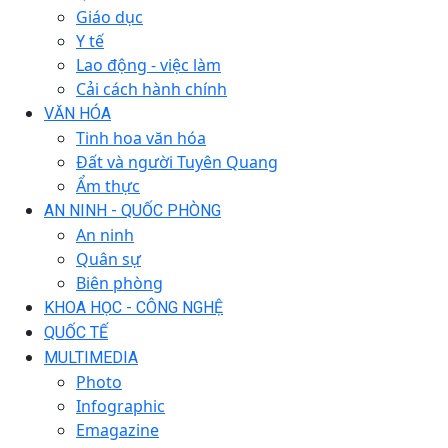
Giáo dục
Y tế
Lao động - việc làm
Cải cách hành chính
VĂN HÓA
Tinh hoa văn hóa
Đất và người Tuyên Quang
Ẩm thực
AN NINH - QUỐC PHÒNG
An ninh
Quân sự
Biên phòng
KHOA HỌC - CÔNG NGHỆ
QUỐC TẾ
MULTIMEDIA
Photo
Infographic
Emagazine