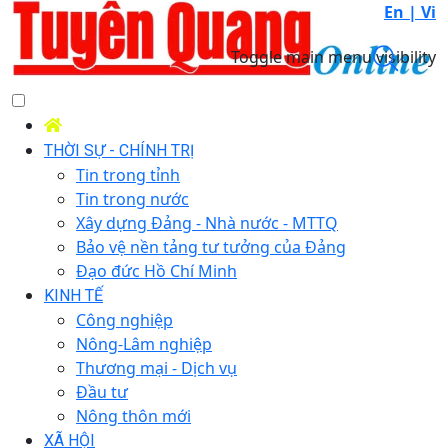
En |
Vi
Toggle main menu visibility
THỜI SỰ - CHÍNH TRỊ
Tin trong tỉnh
Tin trong nước
Xây dựng Đảng - Nhà nước - MTTQ
Bảo vệ nền tảng tư tưởng của Đảng
Đạo đức Hồ Chí Minh
KINH TẾ
Công nghiệp
Nông-Lâm nghiệp
Thương mại - Dịch vụ
Đầu tư
Nông thôn mới
XÃ HỘI