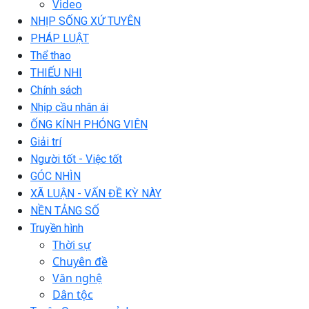
Video
NHỊP SỐNG XỨ TUYÊN
PHÁP LUẬT
Thể thao
THIẾU NHI
Chính sách
Nhịp cầu nhân ái
ỐNG KÍNH PHÓNG VIÊN
Giải trí
Người tốt - Việc tốt
GÓC NHÌN
XÃ LUẬN - VẤN ĐỀ KỲ NÀY
NỀN TẢNG SỐ
Truyền hình
Thời sự
Chuyên đề
Văn nghệ
Dân tộc