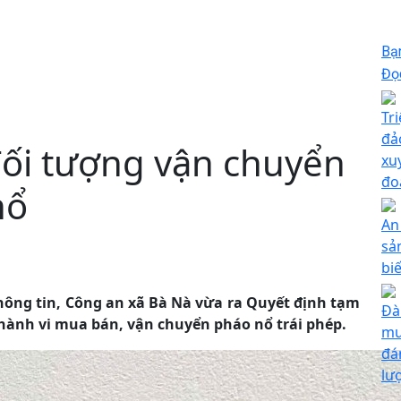
Bạ
Đọc
Tr
đả
đối tượng vận chuyển
xu
đo
nổ
An
sả
bi
ông tin, Công an xã Bà Nà vừa ra Quyết định tạm
Đà
 hành vi mua bán, vận chuyển pháo nổ trái phép.
mu
đá
lư