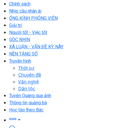
Chính sách
Nhịp cầu nhân ái
ỐNG KÍNH PHÓNG VIÊN
Giải trí
Người tốt - Việc tốt
GÓC NHÌN
XÃ LUẬN - VẤN ĐỀ KỲ NÀY
NỀN TẢNG SỐ
Truyền hình
Thời sự
Chuyên đề
Văn nghệ
Dân tộc
Tuyên Quang qua ảnh
Thông tin quảng bá
Học tập theo Bác