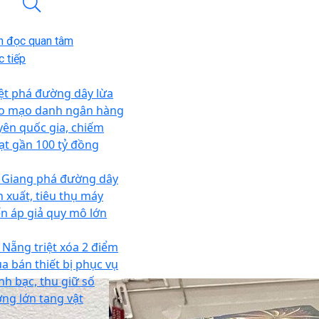
n đọc quan tâm
 tiếp
iệt phá đường dây lừa
o mạo danh ngân hàng
yên quốc gia, chiếm
ạt gần 100 tỷ đồng
 Giang phá đường dây
n xuất, tiêu thụ máy
ến áp giả quy mô lớn
 Nẵng triệt xóa 2 điểm
a bán thiết bị phục vụ
nh bạc, thu giữ số
ợng lớn tang vật