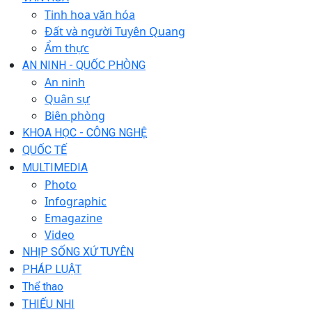
Tinh hoa văn hóa
Đất và người Tuyên Quang
Ẩm thực
AN NINH - QUỐC PHÒNG
An ninh
Quân sự
Biên phòng
KHOA HỌC - CÔNG NGHỆ
QUỐC TẾ
MULTIMEDIA
Photo
Infographic
Emagazine
Video
NHỊP SỐNG XỨ TUYÊN
PHÁP LUẬT
Thể thao
THIẾU NHI