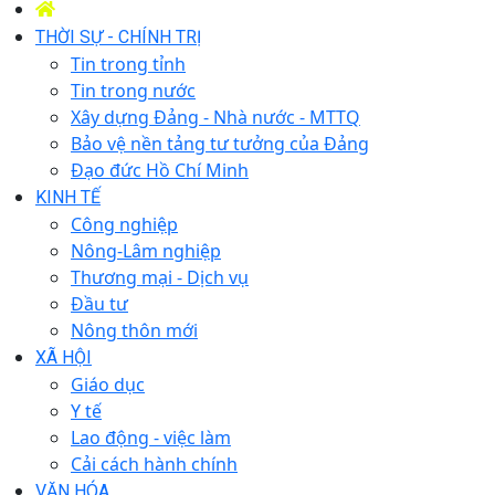
THỜI SỰ - CHÍNH TRỊ
Tin trong tỉnh
Tin trong nước
Xây dựng Đảng - Nhà nước - MTTQ
Bảo vệ nền tảng tư tưởng của Đảng
Đạo đức Hồ Chí Minh
KINH TẾ
Công nghiệp
Nông-Lâm nghiệp
Thương mại - Dịch vụ
Đầu tư
Nông thôn mới
XÃ HỘI
Giáo dục
Y tế
Lao động - việc làm
Cải cách hành chính
VĂN HÓA