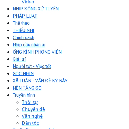
Video
NHỊP SỐNG XỨ TUYÊN
PHÁP LUẬT
Thể thao
THIẾU NHI
Chính sách
Nhịp cầu nhân ái
ỐNG KÍNH PHÓNG VIÊN
Giải trí
Người tốt - Việc tốt
GÓC NHÌN
XÃ LUẬN - VẤN ĐỀ KỲ NÀY
NỀN TẢNG SỐ
Truyền hình
Thời sự
Chuyên đề
Văn nghệ
Dân tộc