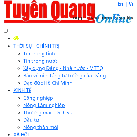
En |
Vi
Toggle main menu visibility
THỜI SỰ - CHÍNH TRỊ
Tin trong tỉnh
Tin trong nước
Xây dựng Đảng - Nhà nước - MTTQ
Bảo vệ nền tảng tư tưởng của Đảng
Đạo đức Hồ Chí Minh
KINH TẾ
Công nghiệp
Nông-Lâm nghiệp
Thương mại - Dịch vụ
Đầu tư
Nông thôn mới
XÃ HỘI