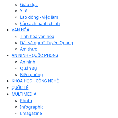
Giáo dục
Y tế
Lao động - việc làm
Cải cách hành chính
VĂN HÓA
Tinh hoa văn hóa
Đất và người Tuyên Quang
Ẩm thực
AN NINH - QUỐC PHÒNG
An ninh
Quân sự
Biên phòng
KHOA HỌC - CÔNG NGHỆ
QUỐC TẾ
MULTIMEDIA
Photo
Infographic
Emagazine