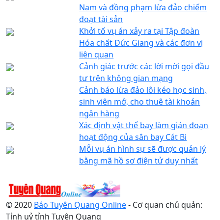
Nam và đồng phạm lừa đảo chiếm
đoạt tài sản
Khởi tố vụ án xảy ra tại Tập đoàn
Hóa chất Đức Giang và các đơn vị
liên quan
Cảnh giác trước các lời mời gọi đầu
tư trên không gian mạng
Cảnh báo lừa đảo lôi kéo học sinh,
sinh viên mở, cho thuê tài khoản
ngân hàng
Xác định vật thể bay làm gián đoạn
hoạt động của sân bay Cát Bi
Mỗi vụ án hình sự sẽ được quản lý
bằng mã hồ sơ điện tử duy nhất
© 2020
Báo Tuyên Quang Online
- Cơ quan chủ quản:
Tỉnh uỷ tỉnh Tuyên Quang