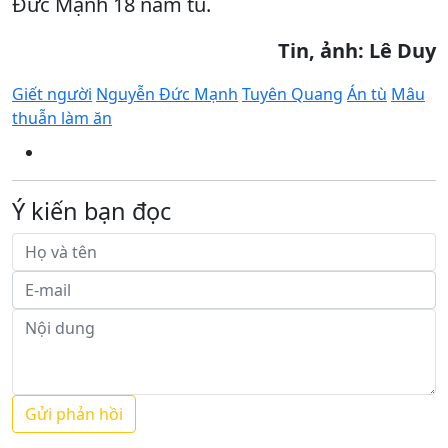
Đức Mạnh 18 năm tù.
Tin, ảnh: Lê Duy
Giết người
Nguyễn Đức Mạnh
Tuyên Quang
Án tù
Mâu
thuẫn làm ăn
Ý kiến bạn đọc