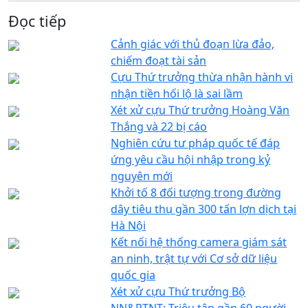
Đọc tiếp
Cảnh giác với thủ đoạn lừa đảo,
chiếm đoạt tài sản
Cựu Thứ trưởng thừa nhận hành vi
nhận tiền hối lộ là sai lầm
Xét xử cựu Thứ trưởng Hoàng Văn
Thắng và 22 bị cáo
Nghiên cứu tư pháp quốc tế đáp
ứng yêu cầu hội nhập trong kỷ
nguyên mới
Khởi tố 8 đối tượng trong đường
dây tiêu thụ gần 300 tấn lợn dịch tại
Hà Nội
Kết nối hệ thống camera giám sát
an ninh, trật tự với Cơ sở dữ liệu
quốc gia
Xét xử cựu Thứ trưởng Bộ
NN&PTNT: Triệu tập gần 60 người