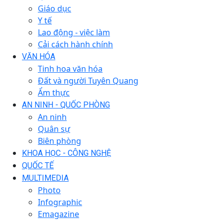
Giáo dục
Y tế
Lao động - việc làm
Cải cách hành chính
VĂN HÓA
Tinh hoa văn hóa
Đất và người Tuyên Quang
Ẩm thực
AN NINH - QUỐC PHÒNG
An ninh
Quân sự
Biên phòng
KHOA HỌC - CÔNG NGHỆ
QUỐC TẾ
MULTIMEDIA
Photo
Infographic
Emagazine