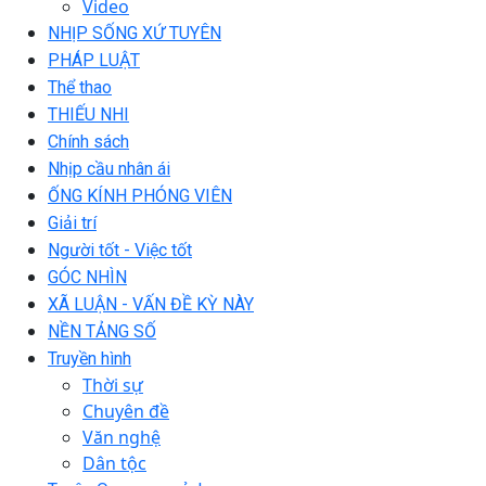
Video
NHỊP SỐNG XỨ TUYÊN
PHÁP LUẬT
Thể thao
THIẾU NHI
Chính sách
Nhịp cầu nhân ái
ỐNG KÍNH PHÓNG VIÊN
Giải trí
Người tốt - Việc tốt
GÓC NHÌN
XÃ LUẬN - VẤN ĐỀ KỲ NÀY
NỀN TẢNG SỐ
Truyền hình
Thời sự
Chuyên đề
Văn nghệ
Dân tộc