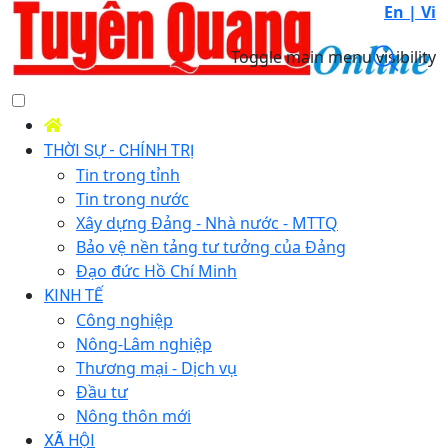
En |
Vi
Toggle main menu visibility
THỜI SỰ - CHÍNH TRỊ
Tin trong tỉnh
Tin trong nước
Xây dựng Đảng - Nhà nước - MTTQ
Bảo vệ nền tảng tư tưởng của Đảng
Đạo đức Hồ Chí Minh
KINH TẾ
Công nghiệp
Nông-Lâm nghiệp
Thương mại - Dịch vụ
Đầu tư
Nông thôn mới
XÃ HỘI