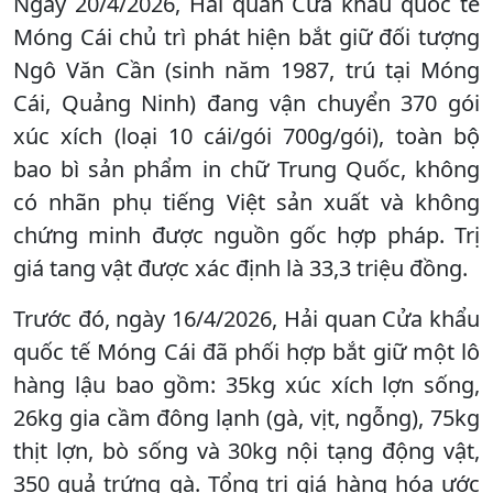
Ngày 20/4/2026, Hải quan Cửa khẩu quốc tế
Móng Cái chủ trì phát hiện bắt giữ đối tượng
Ngô Văn Cần (sinh năm 1987, trú tại Móng
Cái, Quảng Ninh) đang vận chuyển 370 gói
xúc xích (loại 10 cái/gói 700g/gói), toàn bộ
bao bì sản phẩm in chữ Trung Quốc, không
có nhãn phụ tiếng Việt sản xuất và không
chứng minh được nguồn gốc hợp pháp. Trị
giá tang vật được xác định là 33,3 triệu đồng.
Trước đó, ngày 16/4/2026, Hải quan Cửa khẩu
quốc tế Móng Cái đã phối hợp bắt giữ một lô
hàng lậu bao gồm: 35kg xúc xích lợn sống,
26kg gia cầm đông lạnh (gà, vịt, ngỗng), 75kg
thịt lợn, bò sống và 30kg nội tạng động vật,
350 quả trứng gà. Tổng trị giá hàng hóa ước