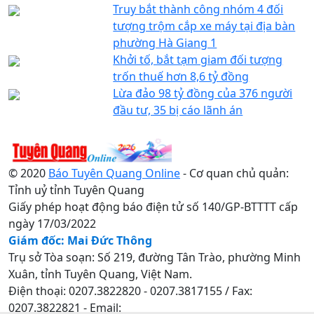
Truy bắt thành công nhóm 4 đối
tượng trộm cắp xe máy tại địa bàn
phường Hà Giang 1
Khởi tố, bắt tạm giam đối tượng
trốn thuế hơn 8,6 tỷ đồng
Lừa đảo 98 tỷ đồng của 376 người
đầu tư, 35 bị cáo lãnh án
© 2020
Báo Tuyên Quang Online
- Cơ quan chủ quản:
Tỉnh uỷ tỉnh Tuyên Quang
Giấy phép hoạt động báo điện tử số 140/GP-BTTTT cấp
ngày 17/03/2022
Giám đốc: Mai Đức Thông
Trụ sở Tòa soạn: Số 219, đường Tân Trào, phường Minh
Xuân, tỉnh Tuyên Quang, Việt Nam.
Điện thoại: 0207.3822820 - 0207.3817155 / Fax:
0207.3822821 - Email: