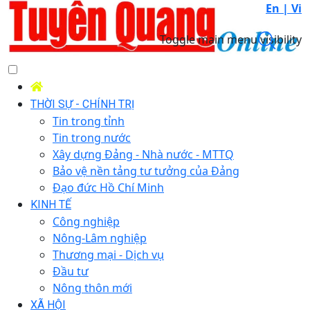
En |
Vi
Toggle main menu visibility
THỜI SỰ - CHÍNH TRỊ
Tin trong tỉnh
Tin trong nước
Xây dựng Đảng - Nhà nước - MTTQ
Bảo vệ nền tảng tư tưởng của Đảng
Đạo đức Hồ Chí Minh
KINH TẾ
Công nghiệp
Nông-Lâm nghiệp
Thương mại - Dịch vụ
Đầu tư
Nông thôn mới
XÃ HỘI