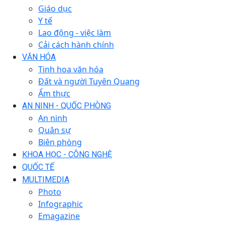
Giáo dục
Y tế
Lao động - việc làm
Cải cách hành chính
VĂN HÓA
Tinh hoa văn hóa
Đất và người Tuyên Quang
Ẩm thực
AN NINH - QUỐC PHÒNG
An ninh
Quân sự
Biên phòng
KHOA HỌC - CÔNG NGHỆ
QUỐC TẾ
MULTIMEDIA
Photo
Infographic
Emagazine