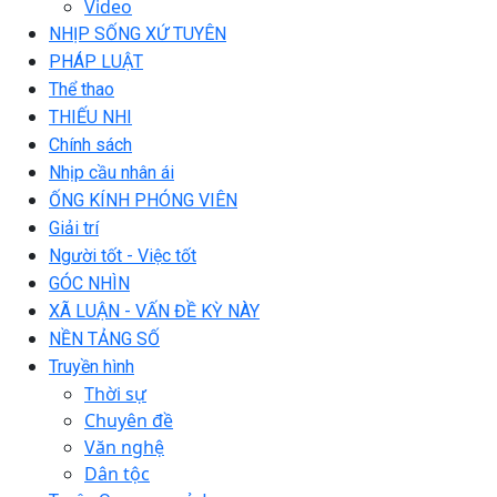
Video
NHỊP SỐNG XỨ TUYÊN
PHÁP LUẬT
Thể thao
THIẾU NHI
Chính sách
Nhịp cầu nhân ái
ỐNG KÍNH PHÓNG VIÊN
Giải trí
Người tốt - Việc tốt
GÓC NHÌN
XÃ LUẬN - VẤN ĐỀ KỲ NÀY
NỀN TẢNG SỐ
Truyền hình
Thời sự
Chuyên đề
Văn nghệ
Dân tộc