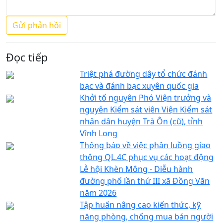
Đọc tiếp
Triệt phá đường dây tổ chức đánh
bạc và đánh bạc xuyên quốc gia
Khởi tố nguyên Phó Viện trưởng và
nguyên Kiểm sát viên Viện Kiểm sát
nhân dân huyện Trà Ôn (cũ), tỉnh
Vĩnh Long
Thông báo về việc phân luồng giao
thông QL.4C phục vụ các hoạt động
Lễ hội Khèn Mông - Diễu hành
đường phố lần thứ III xã Đồng Văn
năm 2026
Tập huấn nâng cao kiến thức, kỹ
năng phòng, chống mua bán người