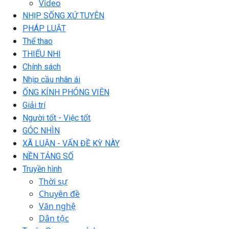
Video
NHỊP SỐNG XỨ TUYÊN
PHÁP LUẬT
Thể thao
THIẾU NHI
Chính sách
Nhịp cầu nhân ái
ỐNG KÍNH PHÓNG VIÊN
Giải trí
Người tốt - Việc tốt
GÓC NHÌN
XÃ LUẬN - VẤN ĐỀ KỲ NÀY
NỀN TẢNG SỐ
Truyền hình
Thời sự
Chuyên đề
Văn nghệ
Dân tộc