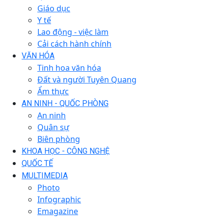
Giáo dục
Y tế
Lao động - việc làm
Cải cách hành chính
VĂN HÓA
Tinh hoa văn hóa
Đất và người Tuyên Quang
Ẩm thực
AN NINH - QUỐC PHÒNG
An ninh
Quân sự
Biên phòng
KHOA HỌC - CÔNG NGHỆ
QUỐC TẾ
MULTIMEDIA
Photo
Infographic
Emagazine