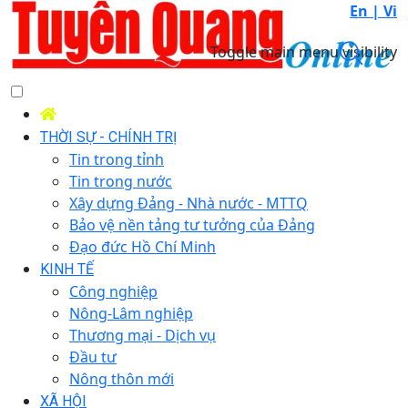
En |
Vi
Toggle main menu visibility
THỜI SỰ - CHÍNH TRỊ
Tin trong tỉnh
Tin trong nước
Xây dựng Đảng - Nhà nước - MTTQ
Bảo vệ nền tảng tư tưởng của Đảng
Đạo đức Hồ Chí Minh
KINH TẾ
Công nghiệp
Nông-Lâm nghiệp
Thương mại - Dịch vụ
Đầu tư
Nông thôn mới
XÃ HỘI