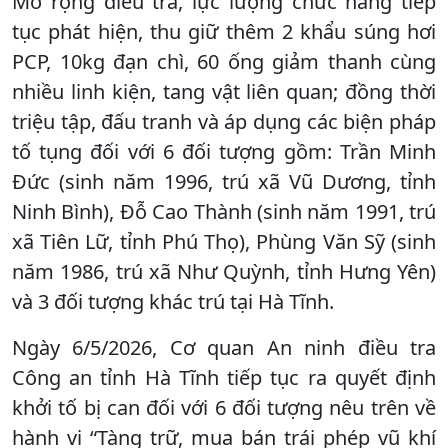
Mở rộng điều tra, lực lượng chức năng tiếp
tục phát hiện, thu giữ thêm 2 khẩu súng hơi
PCP, 10kg đạn chì, 60 ống giảm thanh cùng
nhiều linh kiện, tang vật liên quan; đồng thời
triệu tập, đấu tranh và áp dụng các biện pháp
tố tụng đối với 6 đối tượng gồm: Trần Minh
Đức (sinh năm 1996, trú xã Vũ Dương, tỉnh
Ninh Bình), Đỗ Cao Thành (sinh năm 1991, trú
xã Tiên Lữ, tỉnh Phú Thọ), Phùng Văn Sỹ (sinh
năm 1986, trú xã Như Quỳnh, tỉnh Hưng Yên)
và 3 đối tượng khác trú tại Hà Tĩnh.
Ngày 6/5/2026, Cơ quan An ninh điều tra
Công an tỉnh Hà Tĩnh tiếp tục ra quyết định
khởi tố bị can đối với 6 đối tượng nêu trên về
hành vi “Tàng trữ, mua bán trái phép vũ khí