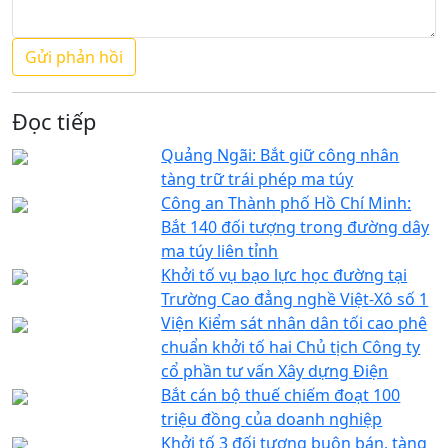
Đọc tiếp
Quảng Ngãi: Bắt giữ công nhân
tàng trữ trái phép ma túy
Công an Thành phố Hồ Chí Minh:
Bắt 140 đối tượng trong đường dây
ma túy liên tỉnh
Khởi tố vụ bạo lực học đường tại
Trường Cao đẳng nghề Việt-Xô số 1
Viện Kiểm sát nhân dân tối cao phê
chuẩn khởi tố hai Chủ tịch Công ty
cổ phần tư vấn Xây dựng Điện
Bắt cán bộ thuế chiếm đoạt 100
triệu đồng của doanh nghiệp
Khởi tố 3 đối tượng buôn bán, tàng