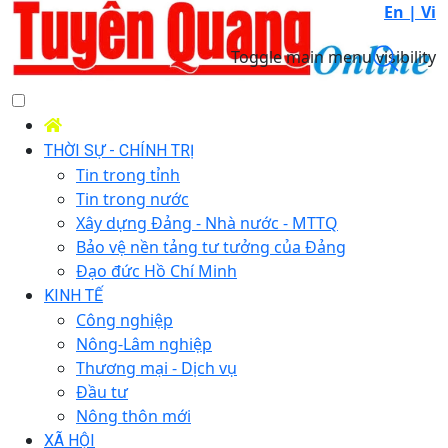
En |
Vi
Toggle main menu visibility
THỜI SỰ - CHÍNH TRỊ
Tin trong tỉnh
Tin trong nước
Xây dựng Đảng - Nhà nước - MTTQ
Bảo vệ nền tảng tư tưởng của Đảng
Đạo đức Hồ Chí Minh
KINH TẾ
Công nghiệp
Nông-Lâm nghiệp
Thương mại - Dịch vụ
Đầu tư
Nông thôn mới
XÃ HỘI