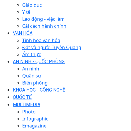
Giáo dục
Y tế
Lao động - việc làm
Cải cách hành chính
VĂN HÓA
Tinh hoa văn hóa
Đất và người Tuyên Quang
Ẩm thực
AN NINH - QUỐC PHÒNG
An ninh
Quân sự
Biên phòng
KHOA HỌC - CÔNG NGHỆ
QUỐC TẾ
MULTIMEDIA
Photo
Infographic
Emagazine