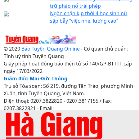
trữ pháo nổ trái phép
Ngăn chặn kịp thời 4 học sinh nữ
sập bẫy “việc nhẹ, lương cao”
© 2020
Báo Tuyên Quang Online
- Cơ quan chủ quản:
Tỉnh uỷ tỉnh Tuyên Quang
Giấy phép hoạt động báo điện tử số 140/GP-BTTTT cấp
ngày 17/03/2022
Giám đốc: Mai Đức Thông
Trụ sở Tòa soạn: Số 219, đường Tân Trào, phường Minh
Xuân, tỉnh Tuyên Quang, Việt Nam.
Điện thoại: 0207.3822820 - 0207.3817155 / Fax:
0207.3822821 - Email:
baotuyenquang.com.vn@gmail.com