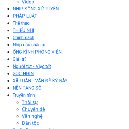
Video
NHỊP SỐNG XỨ TUYÊN
PHÁP LUẬT
Thể thao
THIẾU NHI
Chính sách
Nhịp cầu nhân ái
ỐNG KÍNH PHÓNG VIÊN
Giải trí
Người tốt - Việc tốt
GÓC NHÌN
XÃ LUẬN - VẤN ĐỀ KỲ NÀY
NỀN TẢNG SỐ
Truyền hình
Thời sự
Chuyên đề
Văn nghệ
Dân tộc