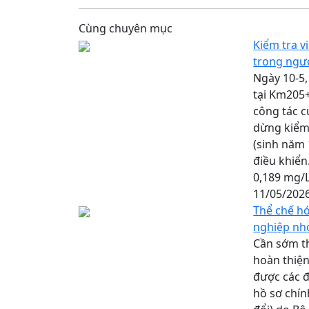
Cùng chuyên mục
Kiểm tra v
trong ngư
Ngày 10-5,
tại Km205+
công tác c
dừng kiểm 
(sinh năm 
điều khiển
0,189 mg/L
11/05/202
Thể chế hó
nghiệp nh
Cần sớm th
hoàn thiện
được các đ
hồ sơ chín