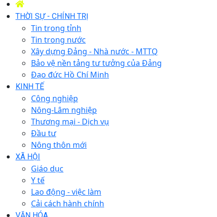
THỜI SỰ - CHÍNH TRỊ
Tin trong tỉnh
Tin trong nước
Xây dựng Đảng - Nhà nước - MTTQ
Bảo vệ nền tảng tư tưởng của Đảng
Đạo đức Hồ Chí Minh
KINH TẾ
Công nghiệp
Nông-Lâm nghiệp
Thương mại - Dịch vụ
Đầu tư
Nông thôn mới
XÃ HỘI
Giáo dục
Y tế
Lao động - việc làm
Cải cách hành chính
VĂN HÓA