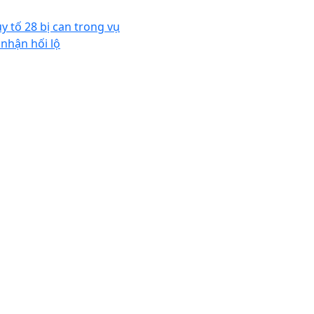
uy tố 28 bị can trong vụ
 nhận hối lộ