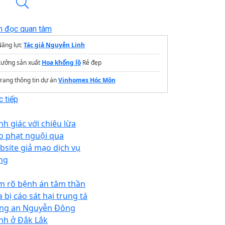
n đọc quan tâm
Năng lực
Tác giả Nguyễn Linh
Xưởng sản xuất
Hoa khổng lồ
Rẻ đẹp
rang thông tin dự án
Vinhomes Hóc Môn
 tiếp
nh giác với chiêu lừa
o phạt nguội qua
bsite giả mạo dịch vụ
ng
m rõ bệnh án tâm thần
 bị cáo sát hại trung tá
ng an Nguyễn Đông
nh ở Đắk Lắk