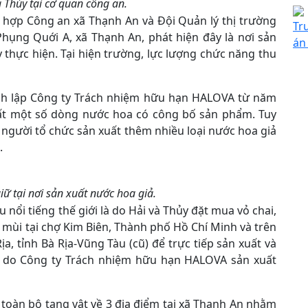
 Thủy tại cơ quan công an.
 hợp Công an xã Thạnh An và Đội Quản lý thị trường
Tr
Phụng Quới A, xã Thạnh An, phát hiện đây là nơi sản
án
 thực hiện. Tại hiện trường, lực lượng chức năng thu
ành lập Công ty Trách nhiệm hữu hạn HALOVA từ năm
uất một số dòng nước hoa có công bố sản phẩm. Tuy
i người tổ chức sản xuất thêm nhiều loại nước hoa giả
.
iữ tại nơi sản xuất nước hoa giả.
nổi tiếng thế giới là do Hải và Thủy đặt mua vỏ chai,
h mùi tại chợ Kim Biên, Thành phố Hồ Chí Minh và trên
a, tỉnh Bà Rịa-Vũng Tàu (cũ) để trực tiếp sản xuất và
a do Công ty Trách nhiệm hữu hạn HALOVA sản xuất
toàn bộ tang vật về 3 địa điểm tại xã Thạnh An nhằm