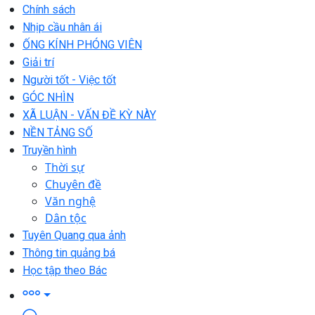
Chính sách
Nhịp cầu nhân ái
ỐNG KÍNH PHÓNG VIÊN
Giải trí
Người tốt - Việc tốt
GÓC NHÌN
XÃ LUẬN - VẤN ĐỀ KỲ NÀY
NỀN TẢNG SỐ
Truyền hình
Thời sự
Chuyên đề
Văn nghệ
Dân tộc
Tuyên Quang qua ảnh
Thông tin quảng bá
Học tập theo Bác