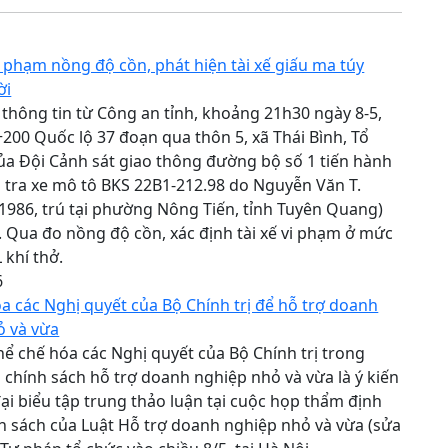
i phạm nồng độ cồn, phát hiện tài xế giấu ma túy
ời
 thông tin từ Công an tỉnh, khoảng 21h30 ngày 8-5,
200 Quốc lộ 37 đoạn qua thôn 5, xã Thái Bình, Tổ
ủa Đội Cảnh sát giao thông đường bộ số 1 tiến hành
tra xe mô tô BKS 22B1-212.98 do Nguyễn Văn T.
1986, trú tại phường Nông Tiến, tỉnh Tuyên Quang)
. Qua đo nồng độ cồn, xác định tài xế vi phạm ở mức
 khí thở.
6
a các Nghị quyết của Bộ Chính trị để hỗ trợ doanh
ỏ và vừa
ể chế hóa các Nghị quyết của Bộ Chính trị trong
 chính sách hỗ trợ doanh nghiệp nhỏ và vừa là ý kiến
ại biểu tập trung thảo luận tại cuộc họp thẩm định
h sách của Luật Hỗ trợ doanh nghiệp nhỏ và vừa (sửa