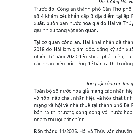
Đối tượng Hải và
Trước đó, Công an thành phố Cần Thơ phối
số 4 khám xét khẩn cấp 3 địa điểm tại ấp 
xuất, buôn bán nước hoa giả do Hải và Thủy
giữ nhiều tang vật liên quan.
Tại cơ quan công an, Hải khai nhận đã th
2018 do Hải làm giám đốc, đăng ký sản x
nhiên, từ năm 2020 đến khi bị phát hiện, ha
các nhãn hiệu nổi tiếng để bán ra thị trường
Tang vật công an thu g
Toàn bộ số nước hoa giả mang các nhãn hiệu 
vỏ hộp, nắp chai, nhãn hiệu và hóa chất tin
mạng xã hội về nhà thuê tại thành phố Bà Rị
bán ra thị trường song song với nước ho
nhằm thu lợi bất chính.
Đến tháng 11/2025, Hải và Thủy vận chuyển 