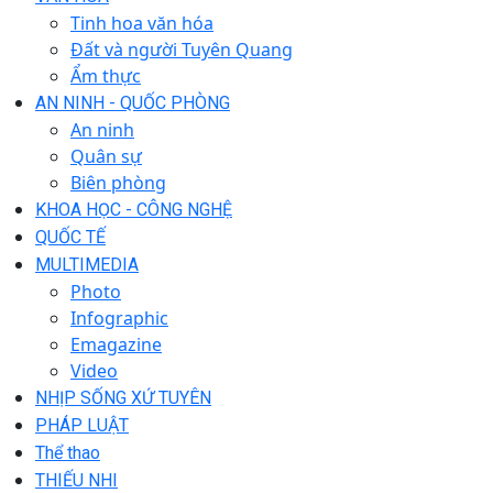
Tinh hoa văn hóa
Đất và người Tuyên Quang
Ẩm thực
AN NINH - QUỐC PHÒNG
An ninh
Quân sự
Biên phòng
KHOA HỌC - CÔNG NGHỆ
QUỐC TẾ
MULTIMEDIA
Photo
Infographic
Emagazine
Video
NHỊP SỐNG XỨ TUYÊN
PHÁP LUẬT
Thể thao
THIẾU NHI