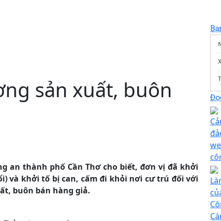
Bạ
T
ượng sản xuất, buôn
Đọc
Cả
đả
we
cô
ng an thành phố Cần Thơ cho biết, đơn vị đã khởi
i) và khởi tố bị can, cấm đi khỏi nơi cư trú đối với
Là
uất, buôn bán hàng giả.
của
Cô
Cá