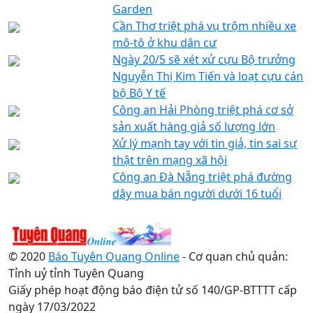
Garden
Cần Thơ triệt phá vụ trộm nhiều xe
mô-tô ở khu dân cư
Ngày 20/5 sẽ xét xử cựu Bộ trưởng
Nguyễn Thị Kim Tiến và loạt cựu cán
bộ Bộ Y tế
Công an Hải Phòng triệt phá cơ sở
sản xuất hàng giả số lượng lớn
Xử lý mạnh tay với tin giả, tin sai sự
thật trên mạng xã hội
Công an Đà Nẵng triệt phá đường
dây mua bán người dưới 16 tuổi
© 2020
Báo Tuyên Quang Online
- Cơ quan chủ quản:
Tỉnh uỷ tỉnh Tuyên Quang
Giấy phép hoạt động báo điện tử số 140/GP-BTTTT cấp
ngày 17/03/2022