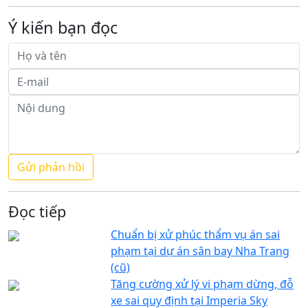
Ý kiến bạn đọc
Đọc tiếp
Chuẩn bị xử phúc thẩm vụ án sai
phạm tại dự án sân bay Nha Trang
(cũ)
Tăng cường xử lý vi phạm dừng, đỗ
xe sai quy định tại Imperia Sky