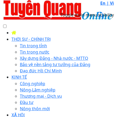
En |
Vi
Toggle main menu visibility
THỜI SỰ - CHÍNH TRỊ
Tin trong tỉnh
Tin trong nước
Xây dựng Đảng - Nhà nước - MTTQ
Bảo vệ nền tảng tư tưởng của Đảng
Đạo đức Hồ Chí Minh
KINH TẾ
Công nghiệp
Nông-Lâm nghiệp
Thương mại - Dịch vụ
Đầu tư
Nông thôn mới
XÃ HỘI