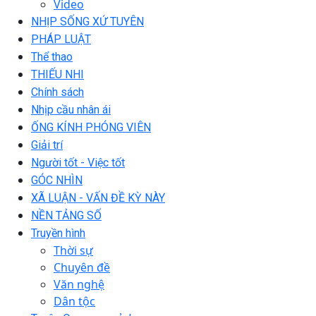
Video
NHỊP SỐNG XỨ TUYÊN
PHÁP LUẬT
Thể thao
THIẾU NHI
Chính sách
Nhịp cầu nhân ái
ỐNG KÍNH PHÓNG VIÊN
Giải trí
Người tốt - Việc tốt
GÓC NHÌN
XÃ LUẬN - VẤN ĐỀ KỲ NÀY
NỀN TẢNG SỐ
Truyền hình
Thời sự
Chuyên đề
Văn nghệ
Dân tộc