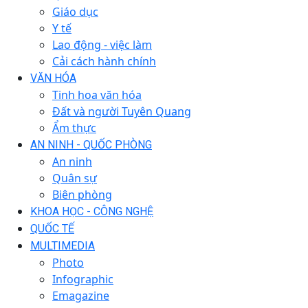
Giáo dục
Y tế
Lao động - việc làm
Cải cách hành chính
VĂN HÓA
Tinh hoa văn hóa
Đất và người Tuyên Quang
Ẩm thực
AN NINH - QUỐC PHÒNG
An ninh
Quân sự
Biên phòng
KHOA HỌC - CÔNG NGHỆ
QUỐC TẾ
MULTIMEDIA
Photo
Infographic
Emagazine