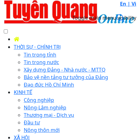
En |
Vi
Toggle main menu visibility
THỜI SỰ - CHÍNH TRỊ
Tin trong tỉnh
Tin trong nước
Xây dựng Đảng - Nhà nước - MTTQ
Bảo vệ nền tảng tư tưởng của Đảng
Đạo đức Hồ Chí Minh
KINH TẾ
Công nghiệp
Nông-Lâm nghiệp
Thương mại - Dịch vụ
Đầu tư
Nông thôn mới
XÃ HỘI