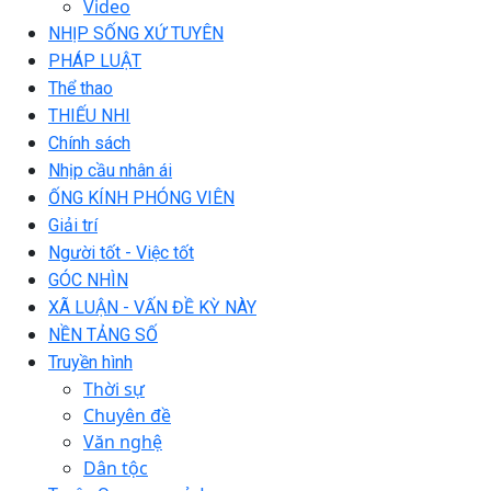
Video
NHỊP SỐNG XỨ TUYÊN
PHÁP LUẬT
Thể thao
THIẾU NHI
Chính sách
Nhịp cầu nhân ái
ỐNG KÍNH PHÓNG VIÊN
Giải trí
Người tốt - Việc tốt
GÓC NHÌN
XÃ LUẬN - VẤN ĐỀ KỲ NÀY
NỀN TẢNG SỐ
Truyền hình
Thời sự
Chuyên đề
Văn nghệ
Dân tộc