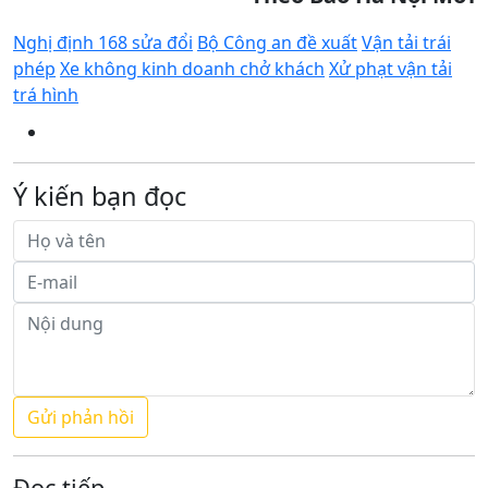
Nghị định 168 sửa đổi
Bộ Công an đề xuất
Vận tải trái
phép
Xe không kinh doanh chở khách
Xử phạt vận tải
trá hình
Ý kiến bạn đọc
Đọc tiếp