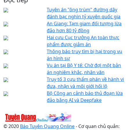
Tuyên án "ông trùm" đường dây
đánh bạc nghìn tỷ xuyên quốc gia
An Giang: Tạm giam đối tượng lừa
đảo hơn 80 tỷ đồng
Hai cựu Cục trưởng An toàn thực
phẩm được giảm án
Thông báo truy tìm bị hại trong vụ
án hình sự
Vụ án tại Bộ Y tế: Chờ đợi một bản
án nghiêm khắc, nhân văn
Truy tố 3 cựu thẩm phán về hành vi
đưa, nhận và môi giới hối lộ
Bộ Công an cảnh báo thủ đoạn lừa
đảo bằng AI và Deepfake
© 2020
Báo Tuyên Quang Online
- Cơ quan chủ quản: