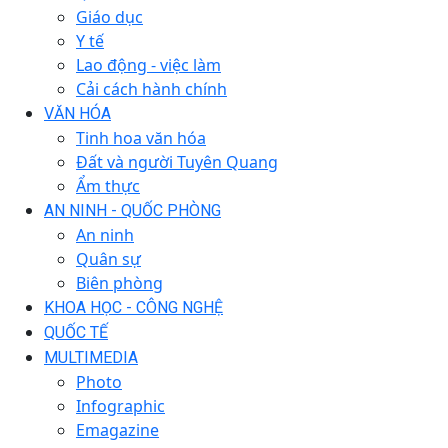
Giáo dục
Y tế
Lao động - việc làm
Cải cách hành chính
VĂN HÓA
Tinh hoa văn hóa
Đất và người Tuyên Quang
Ẩm thực
AN NINH - QUỐC PHÒNG
An ninh
Quân sự
Biên phòng
KHOA HỌC - CÔNG NGHỆ
QUỐC TẾ
MULTIMEDIA
Photo
Infographic
Emagazine