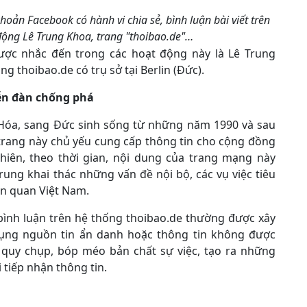
hoản Facebook có hành vi chia sẻ, bình luận bài viết trên
động Lê Trung Khoa, trang "thoibao.de"…
ược nhắc đến trong các hoạt động này là Lê Trung
g thoibao.de có trụ sở tại Berlin (Đức).
ễn đàn chống phá
 Hóa, sang Đức sinh sống từ những năm 1990 và sau
 trang này chủ yếu cung cấp thông tin cho cộng đồng
hiên, theo thời gian, nội dung của trang mạng này
rung khai thác những vấn đề nội bộ, các vụ việc tiêu
ên quan Việt Nam.
à bình luận trên hệ thống thoibao.de thường được xây
dụng nguồn tin ẩn danh hoặc thông tin không được
 quy chụp, bóp méo bản chất sự việc, tạo ra những
 tiếp nhận thông tin.