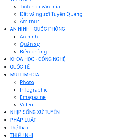
Tinh hoa văn hóa
Đất và người Tuyên Quang
Ẩm thực
AN NINH - QUỐC PHÒNG
An ninh
Quân sự
Biên phòng
KHOA HỌC - CÔNG NGHỆ
QUỐC TẾ
MULTIMEDIA
Photo
Infographic
Emagazine
Video
NHỊP SỐNG XỨ TUYÊN
PHÁP LUẬT
Thể thao
THIẾU NHI