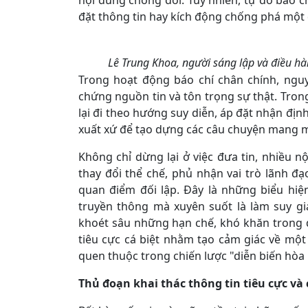
nội dung chống đối. Tuy nhiên, tự do báo c
đặt thông tin hay kích động chống phá một 
Lê Trung Khoa, người sáng lập và điều hàn
Trong hoạt động báo chí chân chính, nguyê
chứng nguồn tin và tôn trọng sự thật. Trong
lại đi theo hướng suy diễn, áp đặt nhận đị
xuất xứ để tạo dựng các câu chuyện mang mà
Không chỉ dừng lại ở việc đưa tin, nhiều n
thay đổi thể chế, phủ nhận vai trò lãnh 
quan điểm đối lập. Đây là những biểu hi
truyền thông mà xuyên suốt là làm suy g
khoét sâu những hạn chế, khó khăn trong qu
tiêu cực cá biệt nhằm tạo cảm giác về mộ
quen thuộc trong chiến lược "diễn biến hòa
Thủ đoạn khai thác thông tin tiêu cực
và 