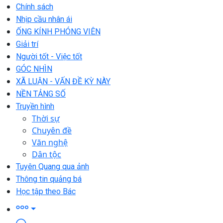
Chính sách
Nhịp cầu nhân ái
ỐNG KÍNH PHÓNG VIÊN
Giải trí
Người tốt - Việc tốt
GÓC NHÌN
XÃ LUẬN - VẤN ĐỀ KỲ NÀY
NỀN TẢNG SỐ
Truyền hình
Thời sự
Chuyên đề
Văn nghệ
Dân tộc
Tuyên Quang qua ảnh
Thông tin quảng bá
Học tập theo Bác