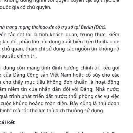
hí không đồng nghĩa với quyền xuyên tạc sự thật, bịa
quốc gia có chủ quyền.
h trang mạng thoibao.de có trụ sở tại Berlin (Đức).
n tắc cốt lõi là tính khách quan, trung thực, kiểm
 khi đó, phần lớn nội dung xuất hiện trên thoibao.de
nh chủ quan, thậm chí sử dụng các nguồn tin không rõ
u sắc chính trị.
ội dung còn mang tính định hướng chính trị, kêu gọi
đạo của Đảng Cộng sản Việt Nam hoặc cổ súy cho các
ện cho thấy mục tiêu không đơn thuần là hoạt động
iảm niềm tin của nhân dân đối với Đảng, Nhà nước;
á trình phát triển đất nước; thổi phồng các vụ việc
t cuộc khủng hoảng toàn diện. Đây cũng là thủ đoạn
 bình" mà các thế lực thù địch thường sử dụng.
cái kết