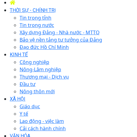
THỜI SỰ - CHÍNH TRỊ
Tin trong tỉnh
Tin trong nước
Xây dựng Đảng - Nhà nước - MTTQ
Bảo vệ nền tảng tư tưởng của Đảng
Đạo đức Hồ Chí Minh
KINH TẾ
Công nghiệp
Nông-Lâm nghiệp
Thương mại - Dịch vụ
Đầu tư
Nông thôn mới
XÃ HỘI
Giáo dục
Y tế
Lao động - việc làm
Cải cách hành chính
VĂN HÓA