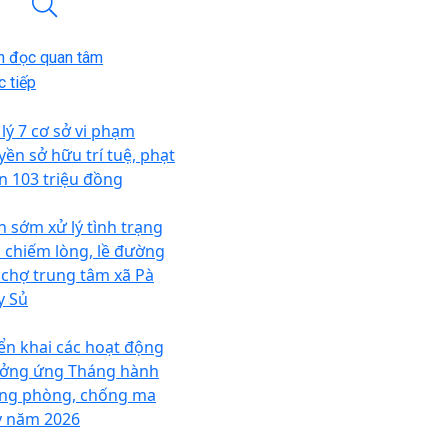
n đọc quan tâm
 tiếp
 lý 7 cơ sở vi phạm
yền sở hữu trí tuệ, phạt
n 103 triệu đồng
n sớm xử lý tình trạng
n chiếm lòng, lề đường
i chợ trung tâm xã Pà
y Sủ
iển khai các hoạt động
ởng ứng Tháng hành
ng phòng, chống ma
y năm 2026