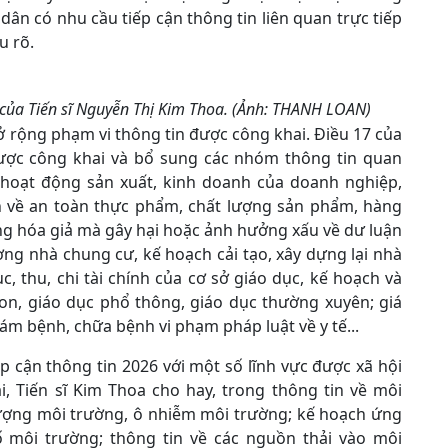
dân có nhu cầu tiếp cận thông tin liên quan trực tiếp
u rõ.
 của Tiến sĩ Nguyễn Thị Kim Thoa. (Ảnh: THANH LOAN)
ở rộng phạm vi thông tin được công khai. Điều 17 của
i được công khai và bổ sung các nhóm thông tin quan
à hoạt động sản xuất, kinh doanh của doanh nghiệp,
h về an toàn thực phẩm, chất lượng sản phẩm, hàng
ng hóa giả mà gây hại hoặc ảnh hưởng xấu về dư luận
ượng nhà chung cư, kế hoạch cải tạo, xây dựng lại nhà
, thu, chi tài chính của cơ sở giáo dục, kế hoạch và
on, giáo dục phổ thông, giáo dục thường xuyên; giá
ám bệnh, chữa bệnh vi phạm pháp luật về y tế...
p cận thông tin 2026 với một số lĩnh vực được xã hội
, Tiến sĩ Kim Thoa cho hay, trong thông tin về môi
 lượng môi trường, ô nhiễm môi trường; kế hoạch ứng
ố môi trường; thông tin về các nguồn thải vào môi