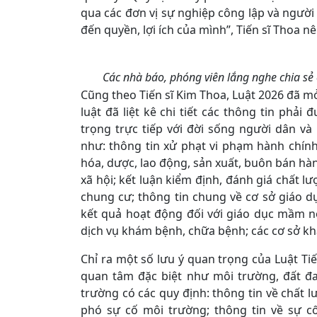
qua các đơn vị sự nghiệp công lập và người 
đến quyền, lợi ích của mình”, Tiến sĩ Thoa nê
Các nhà báo, phóng viên lắng nghe chia sẻ
Cũng theo Tiến sĩ Kim Thoa, Luật 2026 đã m
luật đã liệt kê chi tiết các thông tin phả
trọng trực tiếp với đời sống người dân v
như: thông tin xử phạt vi phạm hành chín
hóa, dược, lao động, sản xuất, buôn bán hà
xã hội; kết luận kiểm định, đánh giá chất l
chung cư; thông tin chung về cơ sở giáo dục
kết quả hoạt động đối với giáo dục mầm n
dịch vụ khám bệnh, chữa bệnh; các cơ sở kh
Chỉ ra một số lưu ý quan trọng của Luật Tiế
quan tâm đặc biệt như môi trường, đất đai
trường có các quy định: thông tin về chất
phó sự cố môi trường; thông tin về sự c