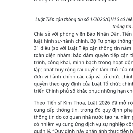
Luật Tiếp cận thông tin số 1/2026/QH16 có hiệu
thông tin
Chia sẻ với phóng viên Báo Nhân Dân, Tiế
luật hình sự-hành chính, Bộ Tư pháp thông 
31 điều (so với Luật Tiếp cận thông tin nă
toàn diện nhằm: bảo đảm quyền tiếp cận t
trình, công khai, minh bạch trong hoạt độ
lập; phát huy rộng rãi quyền làm chủ của n
đơn vị hành chính các cấp và tổ chức chí
quyền theo quy định của Luật Tổ chức chín
triển Chính phủ số khắc phục những hạn ch
Theo Tiến sĩ Kim Thoa, Luật 2026 đã mở r
cung cấp thông tin, trong đó quy định phạm
thông tin do cơ quan nhà nước tạo ra, nắm 
có nhiệm vụ cung ứng dịch vụ sự nghiệp côn
quản lý. “Quy định này phản ánh thực tiễn 