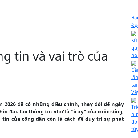
Bạ
Đọc
Xử
qu
g tin và vai trò của
hơ
Cầ
lấ
tạ
Vầ
in 2026 đã có những điều chỉnh, thay đổi để ngày
Tr
hời đại. Coi thông tin như là "ô-xy" của cuộc sống,
hư
tin của công dân còn là cách để duy trì sự phát
độ
tú