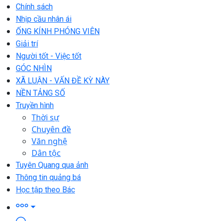
Chính sách
Nhịp cầu nhân ái
ỐNG KÍNH PHÓNG VIÊN
Giải trí
Người tốt - Việc tốt
GÓC NHÌN
XÃ LUẬN - VẤN ĐỀ KỲ NÀY
NỀN TẢNG SỐ
Truyền hình
Thời sự
Chuyên đề
Văn nghệ
Dân tộc
Tuyên Quang qua ảnh
Thông tin quảng bá
Học tập theo Bác