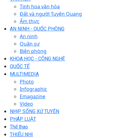
Tinh hoa văn hóa
Đất và người Tuyên Quang
Ẩm thực
AN NINH - QUỐC PHÒNG
An ninh
Quân sự
Biên phòng
KHOA HỌC - CÔNG NGHỆ
QUỐC TẾ
MULTIMEDIA
Photo
Infographic
Emagazine
Video
NHỊP SỐNG XỨ TUYÊN
PHÁP LUẬT
Thể thao
THIẾU NHI