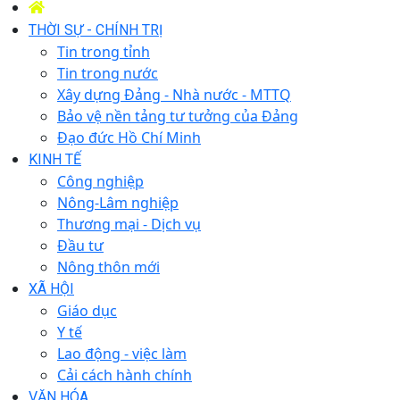
THỜI SỰ - CHÍNH TRỊ
Tin trong tỉnh
Tin trong nước
Xây dựng Đảng - Nhà nước - MTTQ
Bảo vệ nền tảng tư tưởng của Đảng
Đạo đức Hồ Chí Minh
KINH TẾ
Công nghiệp
Nông-Lâm nghiệp
Thương mại - Dịch vụ
Đầu tư
Nông thôn mới
XÃ HỘI
Giáo dục
Y tế
Lao động - việc làm
Cải cách hành chính
VĂN HÓA