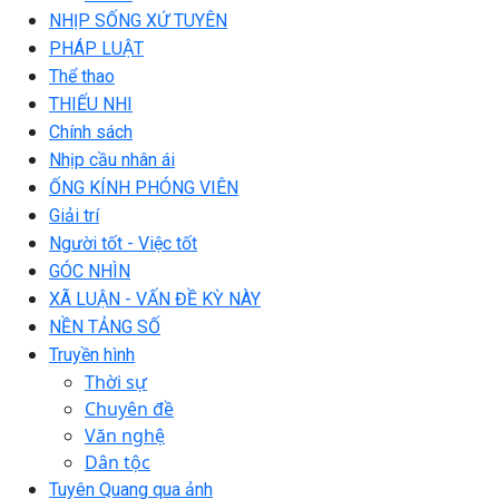
NHỊP SỐNG XỨ TUYÊN
PHÁP LUẬT
Thể thao
THIẾU NHI
Chính sách
Nhịp cầu nhân ái
ỐNG KÍNH PHÓNG VIÊN
Giải trí
Người tốt - Việc tốt
GÓC NHÌN
XÃ LUẬN - VẤN ĐỀ KỲ NÀY
NỀN TẢNG SỐ
Truyền hình
Thời sự
Chuyên đề
Văn nghệ
Dân tộc
Tuyên Quang qua ảnh