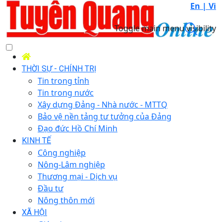
En |
Vi
Toggle main menu visibility
THỜI SỰ - CHÍNH TRỊ
Tin trong tỉnh
Tin trong nước
Xây dựng Đảng - Nhà nước - MTTQ
Bảo vệ nền tảng tư tưởng của Đảng
Đạo đức Hồ Chí Minh
KINH TẾ
Công nghiệp
Nông-Lâm nghiệp
Thương mại - Dịch vụ
Đầu tư
Nông thôn mới
XÃ HỘI