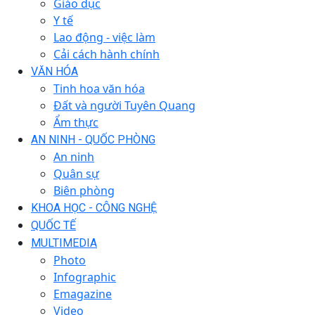
Giáo dục
Y tế
Lao động - việc làm
Cải cách hành chính
VĂN HÓA
Tinh hoa văn hóa
Đất và người Tuyên Quang
Ẩm thực
AN NINH - QUỐC PHÒNG
An ninh
Quân sự
Biên phòng
KHOA HỌC - CÔNG NGHỆ
QUỐC TẾ
MULTIMEDIA
Photo
Infographic
Emagazine
Video