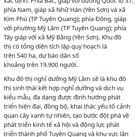
xác định: Phía Bắc, giáp với đường Quốc lộ 37;
phía Nam, giáp xã Nhữ Hán (Yên Sơn) và xã
Kim Phú (TP Tuyên Quang); phía Đông, giáp
với phường Mỹ Lâm (TP Tuyên Quang); phía
Tây giáp với xã Mỹ Bằng (Yên Sơn). Khu đô
thị có tổng diện tích lập quy hoạch là
trên 540 ha, dự báo dân số
khoảng trên 19.900 người.
Khu đô thị nghỉ dưỡng Mỹ Lâm sẽ là khu đô
thị sinh thái kết hợp nghỉ dưỡng và dịch vụ
kiểu mẫu, đa dạng được định hướng phát
triển hiện đại, đồng bộ, khai thác yếu tố cảnh
quan cây xanh tự nhiên, tạo bước đột phá về
phát triển kinh tế xã hội và động lực phát
triển thành phố Tuyên Quang và khu vực lân