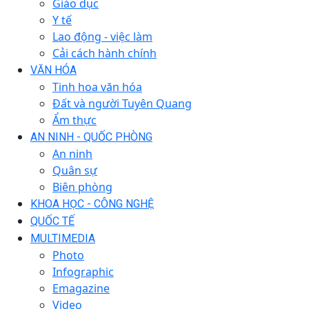
Giáo dục
Y tế
Lao động - việc làm
Cải cách hành chính
VĂN HÓA
Tinh hoa văn hóa
Đất và người Tuyên Quang
Ẩm thực
AN NINH - QUỐC PHÒNG
An ninh
Quân sự
Biên phòng
KHOA HỌC - CÔNG NGHỆ
QUỐC TẾ
MULTIMEDIA
Photo
Infographic
Emagazine
Video