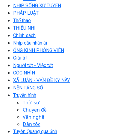
NHỊP SỐNG XỨ TUYÊN
PHÁP LUẬT
Thể thao
THIẾU NHI
Chính sách
Nhịp cầu nhân ái
ỐNG KÍNH PHÓNG VIÊN
Giải trí
Người tốt - Việc tốt
GÓC NHÌN
XÃ LUẬN - VẤN ĐỀ KỲ NÀY
NỀN TẢNG SỐ
Truyền hình
Thời sự
Chuyên đề
Văn nghệ
Dân tộc
Tuyên Quang qua ảnh