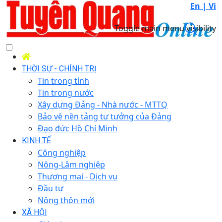
En |
Vi
Toggle main menu visibility
THỜI SỰ - CHÍNH TRỊ
Tin trong tỉnh
Tin trong nước
Xây dựng Đảng - Nhà nước - MTTQ
Bảo vệ nền tảng tư tưởng của Đảng
Đạo đức Hồ Chí Minh
KINH TẾ
Công nghiệp
Nông-Lâm nghiệp
Thương mại - Dịch vụ
Đầu tư
Nông thôn mới
XÃ HỘI