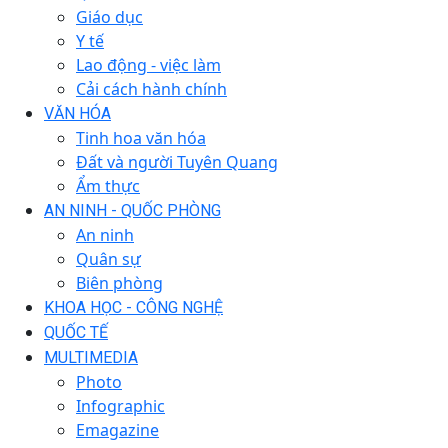
Giáo dục
Y tế
Lao động - việc làm
Cải cách hành chính
VĂN HÓA
Tinh hoa văn hóa
Đất và người Tuyên Quang
Ẩm thực
AN NINH - QUỐC PHÒNG
An ninh
Quân sự
Biên phòng
KHOA HỌC - CÔNG NGHỆ
QUỐC TẾ
MULTIMEDIA
Photo
Infographic
Emagazine