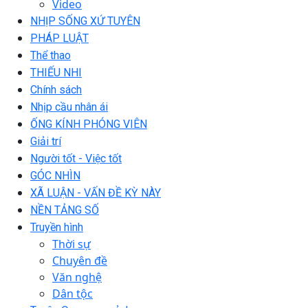
Video
NHỊP SỐNG XỨ TUYÊN
PHÁP LUẬT
Thể thao
THIẾU NHI
Chính sách
Nhịp cầu nhân ái
ỐNG KÍNH PHÓNG VIÊN
Giải trí
Người tốt - Việc tốt
GÓC NHÌN
XÃ LUẬN - VẤN ĐỀ KỲ NÀY
NỀN TẢNG SỐ
Truyền hình
Thời sự
Chuyên đề
Văn nghệ
Dân tộc