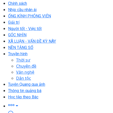
Chính sách
Nhịp cầu nhân ái
ỐNG KÍNH PHÓNG VIÊN
Giải trí
Người tốt - Việc tốt
GÓC NHÌN
XÃ LUẬN - VẤN ĐỀ KỲ NÀY
NỀN TẢNG SỐ
Truyền hình
Thời sự
Chuyên đề
Văn nghệ
Dân tộc
Tuyên Quang qua ảnh
Thông tin quảng bá
Học tập theo Bác