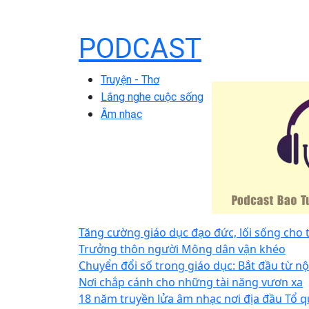
PODCAST
Truyện - Thơ
Lắng nghe cuộc sống
Âm nhạc
Tăng cường giáo dục đạo đức, lối sống cho
Trưởng thôn người Mông dân vận khéo
Chuyển đổi số trong giáo dục: Bắt đầu từ nộ
Nơi chắp cánh cho những tài năng vươn xa
18 năm truyền lửa âm nhạc nơi địa đầu Tổ 