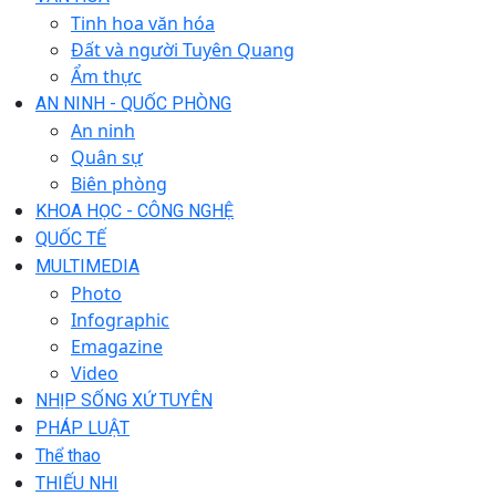
Tinh hoa văn hóa
Đất và người Tuyên Quang
Ẩm thực
AN NINH - QUỐC PHÒNG
An ninh
Quân sự
Biên phòng
KHOA HỌC - CÔNG NGHỆ
QUỐC TẾ
MULTIMEDIA
Photo
Infographic
Emagazine
Video
NHỊP SỐNG XỨ TUYÊN
PHÁP LUẬT
Thể thao
THIẾU NHI