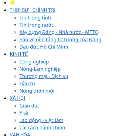
THỜI SỰ - CHÍNH TRỊ
Tin trong tỉnh
Tin trong nước
Xây dựng Đảng - Nhà nước - MTTQ
Bảo vệ nền tảng tư tưởng của Đảng
Đạo đức Hồ Chí Minh
KINH TẾ
Công nghiệp
Nông-Lâm nghiệp
Thương mại - Dịch vụ
Đầu tư
Nông thôn mới
XÃ HỘI
Giáo dục
Y tế
Lao động - việc làm
Cải cách hành chính
VĂN HÓA