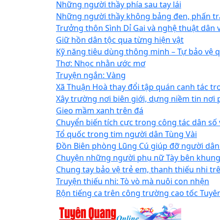
Những người thầy phía sau tay lái
Những người thầy không bảng đen, phấn t
Trưởng thôn Sình Dỉ Gai và nghệ thuật dân
Giữ hồn dân tộc qua từng hiện vật
Kỹ năng tiêu dùng thông minh – Tự bảo vệ q
Thơ: Nhọc nhằn ước mơ
Truyện ngắn: Vàng
Xã Thuận Hoà thay đổi tập quán canh tác tr
Xây trường nơi biên giới, dựng niềm tin nơi
Gieo mầm xanh trên đá
Chuyển biến tích cực trong công tác dân số
Tổ quốc trong tim người dân Tùng Vài
Đồn Biên phòng Lũng Cú giúp đỡ người dân 
Chuyện những người phụ nữ Tày bên khung 
Chung tay bảo vệ trẻ em, thanh thiếu nhi t
Truyện thiếu nhi: Tò vò mà nuôi con nhện
Rộn tiếng ca trên công trường cao tốc Tuyê