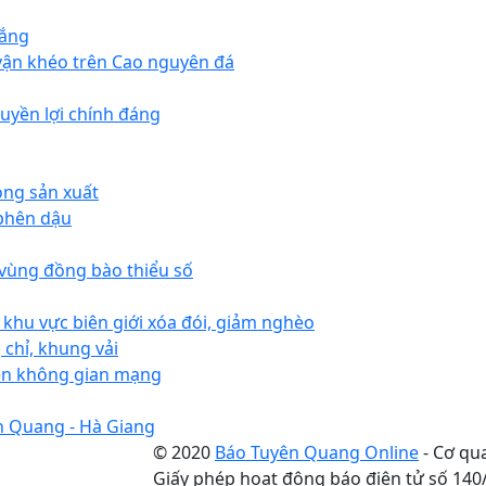
rắng
 vận khéo trên Cao nguyên đá
uyền lợi chính đáng
ong sản xuất
 phên dậu
 vùng đồng bào thiểu số
khu vực biên giới xóa đói, giảm nghèo
chỉ, khung vải
rên không gian mạng
n Quang - Hà Giang
© 2020
Báo Tuyên Quang Online
- Cơ qu
Giấy phép hoạt động báo điện tử số 14