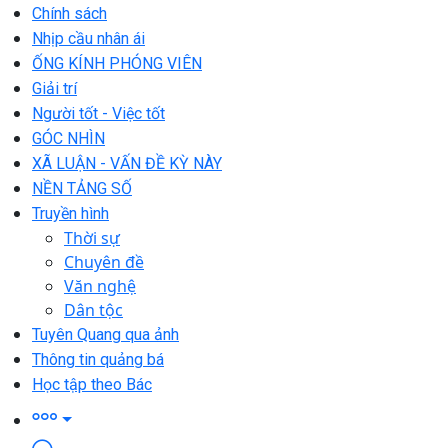
Chính sách
Nhịp cầu nhân ái
ỐNG KÍNH PHÓNG VIÊN
Giải trí
Người tốt - Việc tốt
GÓC NHÌN
XÃ LUẬN - VẤN ĐỀ KỲ NÀY
NỀN TẢNG SỐ
Truyền hình
Thời sự
Chuyên đề
Văn nghệ
Dân tộc
Tuyên Quang qua ảnh
Thông tin quảng bá
Học tập theo Bác