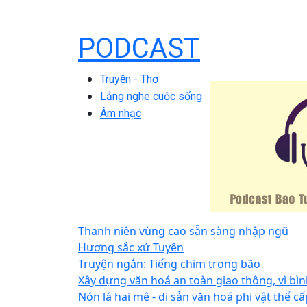
PODCAST
Truyện - Thơ
Lắng nghe cuộc sống
Âm nhạc
Thanh niên vùng cao sẵn sàng nhập ngũ
Hương sắc xứ Tuyên
Truyện ngắn: Tiếng chim trong bão
Xây dựng văn hoá an toàn giao thông, vì bì
Nón lá hai mê - di sản văn hoá phi vật thể 