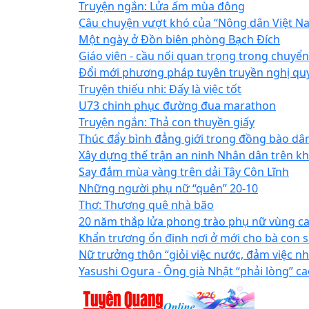
Truyện ngắn: Lửa ấm mùa đông
Câu chuyện vượt khó của “Nông dân Việt N
Một ngày ở Đồn biên phòng Bạch Đích
Giáo viên - cầu nối quan trọng trong chuyển
Đổi mới phương pháp tuyên truyền nghị quy
Truyện thiếu nhi: Đấy là việc tốt
U73 chinh phục đường đua marathon
Truyện ngắn: Thả con thuyền giấy
Thúc đẩy bình đẳng giới trong đồng bào dân
Xây dựng thế trận an ninh Nhân dân trên 
Say đắm mùa vàng trên dải Tây Côn Lĩnh
Những người phụ nữ “quên” 20-10
Thơ: Thương quê nhà bão
20 năm thắp lửa phong trào phụ nữ vùng c
Khẩn trương ổn định nơi ở mới cho bà con sa
Nữ trưởng thôn “giỏi việc nước, đảm việc n
Yasushi Ogura - Ông già Nhật “phải lòng” c