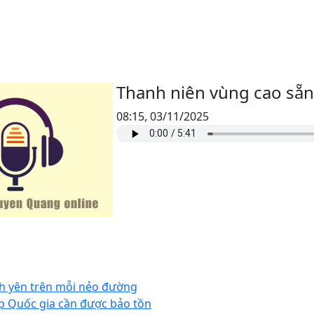
Thanh niên vùng cao sẵ
08:15, 03/11/2025
nh yên trên mỗi nẻo đường
cấp Quốc gia cần được bảo tồn