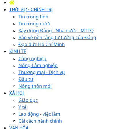
THỜI SỰ - CHÍNH TRỊ
Tin trong tỉnh
Tin trong nước
Xây dựng Đảng - Nhà nước - MTTQ
Bảo vệ nền tảng tư tưởng của Đảng
Đạo đức Hồ Chí Minh
KINH TẾ
Công nghiệp
Nông-Lâm nghiệp
Thương mại - Dịch vụ
Đầu tư
Nông thôn mới
XÃ HỘI
Giáo dục
Y tế
Lao động - việc làm
Cải cách hành chính
VĂN HÓA