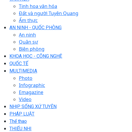
Tinh hoa văn hóa
Đất và người Tuyên Quang
Ẩm thực
AN NINH - QUỐC PHÒNG
An ninh
Quân sự
Biên phòng
KHOA HỌC - CÔNG NGHỆ
QUỐC TẾ
MULTIMEDIA
Photo
Infographic
Emagazine
Video
NHỊP SỐNG XỨ TUYÊN
PHÁP LUẬT
Thể thao
THIẾU NHI