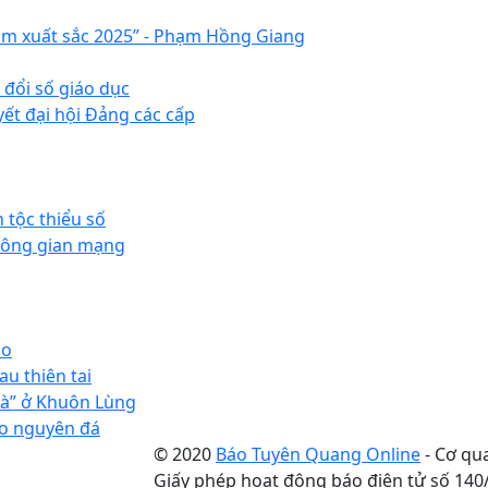
am xuất sắc 2025” - Phạm Hồng Giang
 đổi số giáo dục
ết đại hội Đảng các cấp
 tộc thiểu số
không gian mạng
ao
u thiên tai
hà” ở Khuôn Lùng
ao nguyên đá
© 2020
Báo Tuyên Quang Online
- Cơ qu
Giấy phép hoạt động báo điện tử số 14