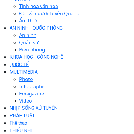
Tinh hoa văn hóa
Đất và người Tuyên Quang
Ẩm thực
AN NINH - QUỐC PHÒNG
An ninh
Quân sự
Biên phòng
KHOA HỌC - CÔNG NGHỆ
QUỐC TẾ
MULTIMEDIA
Photo
Infographic
Emagazine
Video
NHỊP SỐNG XỨ TUYÊN
PHÁP LUẬT
Thể thao
THIẾU NHI