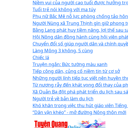
Niềm vui của người cao tuổi được hưởng trợ
Tuổi trẻ nói không với ma túy
Phụ nữ Bắc Mê nỗ lực phòng chống tảo hôn
Người Nùng xã Trung Thịnh gìn giữ phong t
Bằng Lang phát huy tiềm năng, lợi thế sau 
Hội Nông dân đồng hành cùng hội viên phát 
Chuyển đổi số giúp người dân và chính quy
Làng Mông 3 không, 5 cùng
Chiếc lá
Truyện ngắn: Bức tường màu xanh
Tiếp công dân, củng cố niềm tin từ cơ sở
Những người lính tiếp tục viết nên huyền tho
Từ nương rẫy đến khát vọng đổi thay của p
Xã Quản Bạ đột phá phát triển du lịch sau s
Người trẻ về bản làm du lịch
Khó khăn trong việc thu hút giáo viên Tiếng
“Dân vận khéo” - mở đường Nông thôn mới