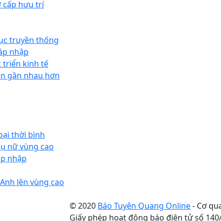
 cấp hưu trí
ục truyền thống
sáp nhập
triển kinh tế
ền gần nhau hơn
ại thời bình
hụ nữ vùng cao
áp nhập
 Anh lên vùng cao
© 2020
Báo Tuyên Quang Online
- Cơ qu
Giấy phép hoạt động báo điện tử số 14