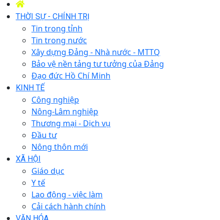
THỜI SỰ - CHÍNH TRỊ
Tin trong tỉnh
Tin trong nước
Xây dựng Đảng - Nhà nước - MTTQ
Bảo vệ nền tảng tư tưởng của Đảng
Đạo đức Hồ Chí Minh
KINH TẾ
Công nghiệp
Nông-Lâm nghiệp
Thương mại - Dịch vụ
Đầu tư
Nông thôn mới
XÃ HỘI
Giáo dục
Y tế
Lao động - việc làm
Cải cách hành chính
VĂN HÓA