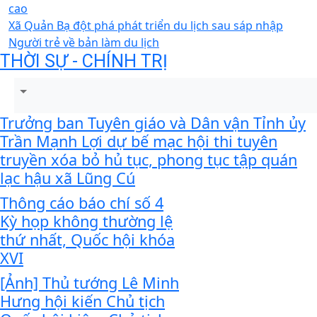
cao
Xã Quản Bạ đột phá phát triển du lịch sau sáp nhập
Người trẻ về bản làm du lịch
THỜI SỰ - CHÍNH TRỊ
Trưởng ban Tuyên giáo và Dân vận Tỉnh ủy
Trần Mạnh Lợi dự bế mạc hội thi tuyên
truyền xóa bỏ hủ tục, phong tục tập quán
lạc hậu xã Lũng Cú
Thông cáo báo chí số 4
Kỳ họp không thường lệ
thứ nhất, Quốc hội khóa
XVI
[Ảnh] Thủ tướng Lê Minh
Hưng hội kiến Chủ tịch