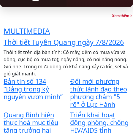
Xem thêm
MULTIMEDIA
Thời tiết Tuyên Quang ngày 7/8/2026
Thời tiết trên địa bàn tỉnh: Có mây, đêm có mưa vừa và
T
dông, cục bộ có mưa to); ngày nắng, có nơi nắng nóng.
X
Gió nhẹ. Trong mưa dông có khả năng xảy ra lốc, sét và
x
gió giật mạnh.
C
Bản tin số 134
Đổi mới phương
t
“Đảng trong kỷ
thức lãnh đạo theo
t
Y
nguyên vươn mình”
phương châm "5
n
rõ" ở Lực Hành
l
Quang Bình hiện
Triển khai hoạt
t
thực hoá mục tiêu
động phòng, chống
T
tăng trưởng hai
HIV/AIDS tỉnh