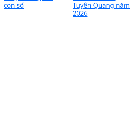
đ
con số
Tuyên Quang năm
n
2026
t
đ