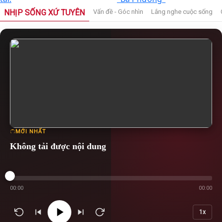
NHỊP SỐNG XỨ TUYÊN
Vấn đề - Góc nhìn
Lắng nghe cuộc sống
MỚI NHẤT
Không tải được nội dung
00:00
00:00
1x