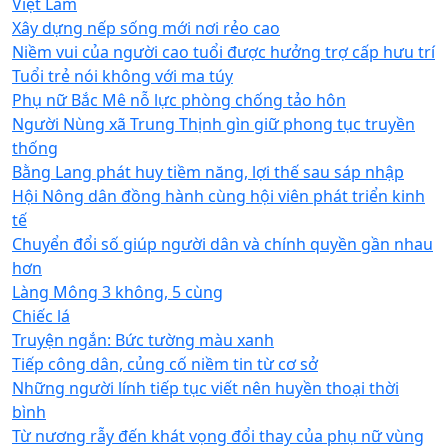
Việt Lâm
Xây dựng nếp sống mới nơi rẻo cao
Niềm vui của người cao tuổi được hưởng trợ cấp hưu trí
Tuổi trẻ nói không với ma túy
Phụ nữ Bắc Mê nỗ lực phòng chống tảo hôn
Người Nùng xã Trung Thịnh gìn giữ phong tục truyền
thống
Bằng Lang phát huy tiềm năng, lợi thế sau sáp nhập
Hội Nông dân đồng hành cùng hội viên phát triển kinh
tế
Chuyển đổi số giúp người dân và chính quyền gần nhau
hơn
Làng Mông 3 không, 5 cùng
Chiếc lá
Truyện ngắn: Bức tường màu xanh
Tiếp công dân, củng cố niềm tin từ cơ sở
Những người lính tiếp tục viết nên huyền thoại thời
bình
Từ nương rẫy đến khát vọng đổi thay của phụ nữ vùng