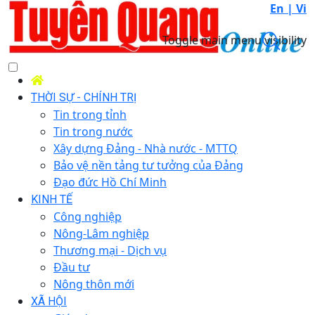
En |
Vi
Toggle main menu visibility
THỜI SỰ - CHÍNH TRỊ
Tin trong tỉnh
Tin trong nước
Xây dựng Đảng - Nhà nước - MTTQ
Bảo vệ nền tảng tư tưởng của Đảng
Đạo đức Hồ Chí Minh
KINH TẾ
Công nghiệp
Nông-Lâm nghiệp
Thương mại - Dịch vụ
Đầu tư
Nông thôn mới
XÃ HỘI