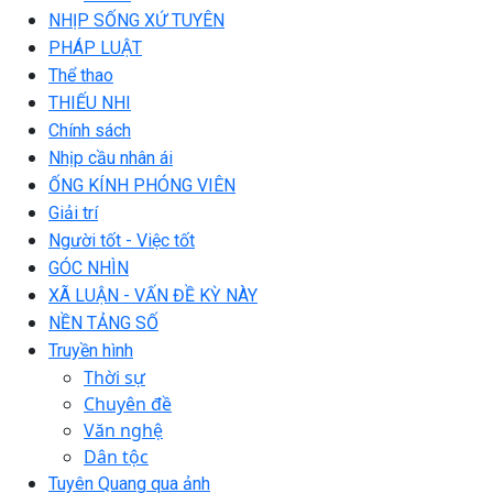
NHỊP SỐNG XỨ TUYÊN
PHÁP LUẬT
Thể thao
THIẾU NHI
Chính sách
Nhịp cầu nhân ái
ỐNG KÍNH PHÓNG VIÊN
Giải trí
Người tốt - Việc tốt
GÓC NHÌN
XÃ LUẬN - VẤN ĐỀ KỲ NÀY
NỀN TẢNG SỐ
Truyền hình
Thời sự
Chuyên đề
Văn nghệ
Dân tộc
Tuyên Quang qua ảnh