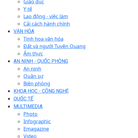
Giáo dục
Y tế
Lao động - việc làm
Cải cách hành chính
VĂN HÓA
Tinh hoa văn hóa
Đất và người Tuyên Quang
Ẩm thực
AN NINH - QUỐC PHÒNG
An ninh
Quân sự
Biên phòng
KHOA HỌC - CÔNG NGHỆ
QUỐC TẾ
MULTIMEDIA
Photo
Infographic
Emagazine
Video