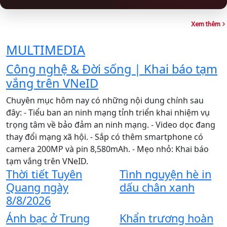
Xem thêm
MULTIMEDIA
Công nghệ & Đời sống | Khai báo tạm
M
vắng trên VNeID
Chuyên mục hôm nay có những nội dung chính sau
T
đây: - Tiểu ban an ninh mạng tỉnh triển khai nhiệm vụ
p
trọng tâm về bảo đảm an ninh mạng. - Video dọc đang
đ
thay đổi mạng xã hội. - Sắp có thêm smartphone có
c
camera 200MP và pin 8,580mAh. - Mẹo nhỏ: Khai báo
p
Đ
tạm vắng trên VNeID.
Thời tiết Tuyên
Tình nguyện hè in
b
Quang ngày
dấu chân xanh
v
8/8/2026
B
Ánh bạc ở Trung
Khẩn trương hoàn
“