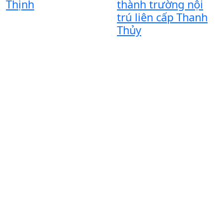
Thịnh
thành trường nội
n
trú liên cấp Thanh
Thủy