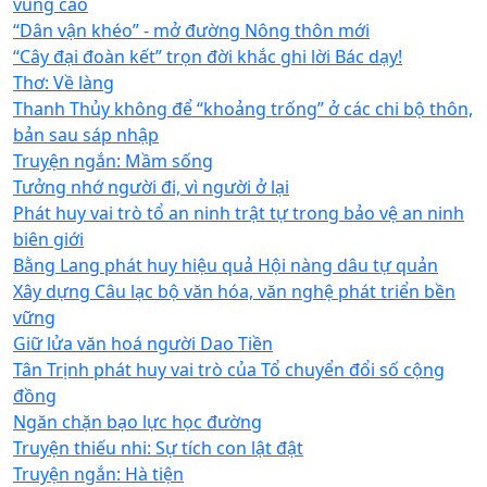
vùng cao
“Dân vận khéo” - mở đường Nông thôn mới
“Cây đại đoàn kết” trọn đời khắc ghi lời Bác dạy!
Thơ: Về làng
Thanh Thủy không để “khoảng trống” ở các chi bộ thôn,
bản sau sáp nhập
Truyện ngắn: Mầm sống
Tưởng nhớ người đi, vì người ở lại
Phát huy vai trò tổ an ninh trật tự trong bảo vệ an ninh
biên giới
Bằng Lang phát huy hiệu quả Hội nàng dâu tự quản
Xây dựng Câu lạc bộ văn hóa, văn nghệ phát triển bền
vững
Giữ lửa văn hoá người Dao Tiền
Tân Trịnh phát huy vai trò của Tổ chuyển đổi số cộng
đồng
Ngăn chặn bạo lực học đường
Truyện thiếu nhi: Sự tích con lật đật
Truyện ngắn: Hà tiện