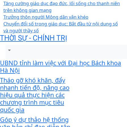
Tăng cường giáo dục đạo đức, lối sống cho thanh niên
trên không gian mạng
Trưởng thôn người Mông dân vận khéo
Chuyển đổi số trong giáo dục: Bắt đầu từ nội dung số
và người thầy số
THỜI SỰ - CHÍNH TRỊ
UBND tỉnh làm việc với Đại học Bách khoa
Hà Nội
Tháo gỡ khó khăn, đẩy
nhanh tiến độ, nâng cao
hiệu quả thực hiện các
chương trình mục tiêu
quốc gia
Góp ý dự thảo hệ thống
văn bản chỉ đạo diễn tập