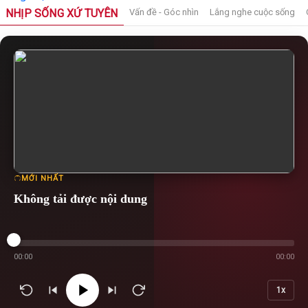
NHỊP SỐNG XỨ TUYÊN
Vấn đề - Góc nhìn
Lắng nghe cuộc sống
MỚI NHẤT
Không tải được nội dung
00:00
00:00
1x