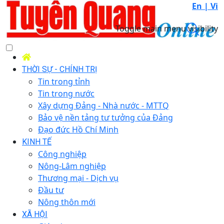
En |
Vi
Toggle main menu visibility
THỜI SỰ - CHÍNH TRỊ
Tin trong tỉnh
Tin trong nước
Xây dựng Đảng - Nhà nước - MTTQ
Bảo vệ nền tảng tư tưởng của Đảng
Đạo đức Hồ Chí Minh
KINH TẾ
Công nghiệp
Nông-Lâm nghiệp
Thương mại - Dịch vụ
Đầu tư
Nông thôn mới
XÃ HỘI