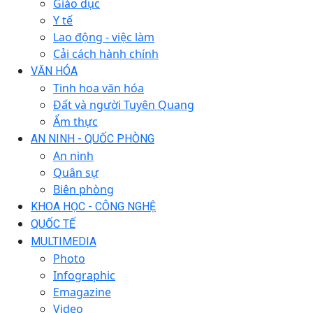
Giáo dục
Y tế
Lao động - việc làm
Cải cách hành chính
VĂN HÓA
Tinh hoa văn hóa
Đất và người Tuyên Quang
Ẩm thực
AN NINH - QUỐC PHÒNG
An ninh
Quân sự
Biên phòng
KHOA HỌC - CÔNG NGHỆ
QUỐC TẾ
MULTIMEDIA
Photo
Infographic
Emagazine
Video