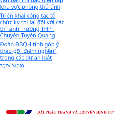
khu vực phòng thủ tỉnh
Triển khai công tác tổ
chức kỳ thi lại đối với các
thí sinh Trường THPT
Chuyên Tuyên Quang
Đoàn ĐBQH tỉnh góp ý
tháo gỡ "điểm nghẽn"
trong các dự án luật
TQTV
RADIO