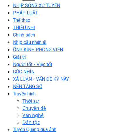
NHỊP SỐNG XỨ TUYÊN
PHÁP LUẬT
Thể thao
THIẾU NHI
Chính sách
Nhịp cầu nhân ái
ỐNG KÍNH PHÓNG VIÊN
Giải trí
Người tốt - Việc tốt
GÓC NHÌN
XÃ LUẬN - VẤN ĐỀ KỲ NÀY
NỀN TẢNG SỐ
Truyền hình
Thời sự
Chuyên đề
Văn nghệ
Dân tộc
Tuyên Quang qua ảnh