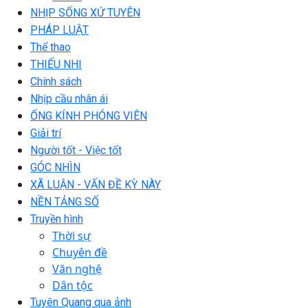
NHỊP SỐNG XỨ TUYÊN
PHÁP LUẬT
Thể thao
THIẾU NHI
Chính sách
Nhịp cầu nhân ái
ỐNG KÍNH PHÓNG VIÊN
Giải trí
Người tốt - Việc tốt
GÓC NHÌN
XÃ LUẬN - VẤN ĐỀ KỲ NÀY
NỀN TẢNG SỐ
Truyền hình
Thời sự
Chuyên đề
Văn nghệ
Dân tộc
Tuyên Quang qua ảnh