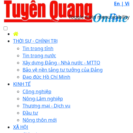
En |
Vi
Toggle main menu visibility
THỜI SỰ - CHÍNH TRỊ
Tin trong tỉnh
Tin trong nước
Xây dựng Đảng - Nhà nước - MTTQ
Bảo vệ nền tảng tư tưởng của Đảng
Đạo đức Hồ Chí Minh
KINH TẾ
Công nghiệp
Nông-Lâm nghiệp
Thương mại - Dịch vụ
Đầu tư
Nông thôn mới
XÃ HỘI