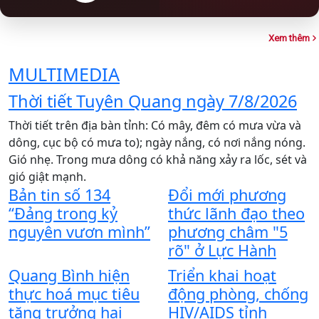
Xem thêm
MULTIMEDIA
Thời tiết Tuyên Quang ngày 7/8/2026
Thời tiết trên địa bàn tỉnh: Có mây, đêm có mưa vừa và
T
dông, cục bộ có mưa to); ngày nắng, có nơi nắng nóng.
X
Gió nhẹ. Trong mưa dông có khả năng xảy ra lốc, sét và
x
gió giật mạnh.
C
Bản tin số 134
Đổi mới phương
t
“Đảng trong kỷ
thức lãnh đạo theo
t
Y
nguyên vươn mình”
phương châm "5
n
rõ" ở Lực Hành
l
Quang Bình hiện
Triển khai hoạt
t
thực hoá mục tiêu
động phòng, chống
T
tăng trưởng hai
HIV/AIDS tỉnh