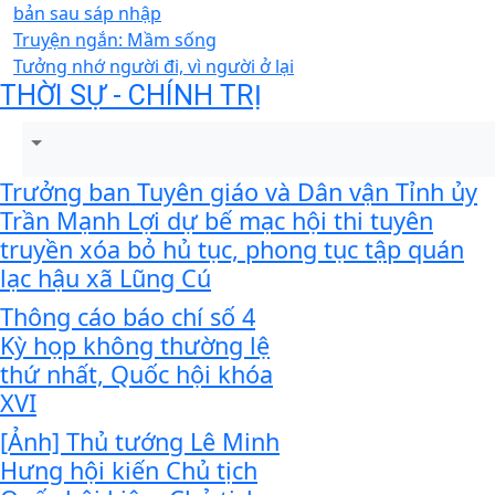
bản sau sáp nhập
Truyện ngắn: Mầm sống
Tưởng nhớ người đi, vì người ở lại
THỜI SỰ - CHÍNH TRỊ
Trưởng ban Tuyên giáo và Dân vận Tỉnh ủy
Trần Mạnh Lợi dự bế mạc hội thi tuyên
truyền xóa bỏ hủ tục, phong tục tập quán
lạc hậu xã Lũng Cú
Thông cáo báo chí số 4
Kỳ họp không thường lệ
thứ nhất, Quốc hội khóa
XVI
[Ảnh] Thủ tướng Lê Minh
Hưng hội kiến Chủ tịch