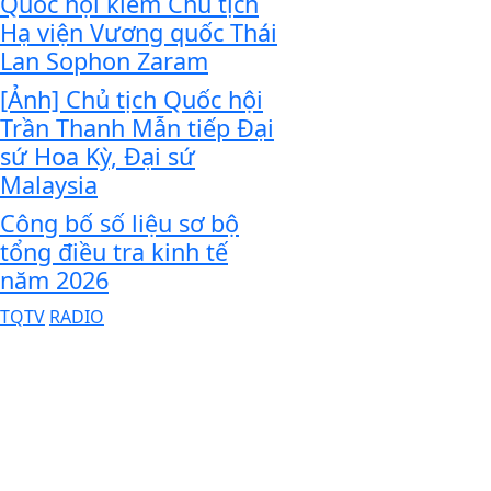
Quốc hội kiêm Chủ tịch
Hạ viện Vương quốc Thái
Lan Sophon Zaram
[Ảnh] Chủ tịch Quốc hội
Trần Thanh Mẫn tiếp Đại
sứ Hoa Kỳ, Đại sứ
Malaysia
Công bố số liệu sơ bộ
tổng điều tra kinh tế
năm 2026
TQTV
RADIO