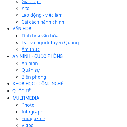
Giáo dục
Y tế
Lao động - việc làm
Cải cách hành chính
VĂN HÓA
Tinh hoa văn hóa
Đất và người Tuyên Quang
Ẩm thực
AN NINH - QUỐC PHÒNG
An ninh
Quân sự
Biên phòng
KHOA HỌC - CÔNG NGHỆ
QUỐC TẾ
MULTIMEDIA
Photo
Infographic
Emagazine
Video