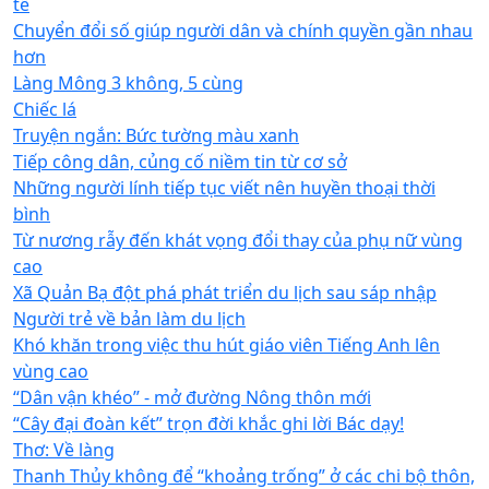
tế
Chuyển đổi số giúp người dân và chính quyền gần nhau
hơn
Làng Mông 3 không, 5 cùng
Chiếc lá
Truyện ngắn: Bức tường màu xanh
Tiếp công dân, củng cố niềm tin từ cơ sở
Những người lính tiếp tục viết nên huyền thoại thời
bình
Từ nương rẫy đến khát vọng đổi thay của phụ nữ vùng
cao
Xã Quản Bạ đột phá phát triển du lịch sau sáp nhập
Người trẻ về bản làm du lịch
Khó khăn trong việc thu hút giáo viên Tiếng Anh lên
vùng cao
“Dân vận khéo” - mở đường Nông thôn mới
“Cây đại đoàn kết” trọn đời khắc ghi lời Bác dạy!
Thơ: Về làng
Thanh Thủy không để “khoảng trống” ở các chi bộ thôn,