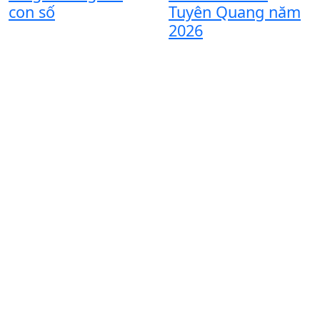
đ
con số
Tuyên Quang năm
n
2026
t
đ