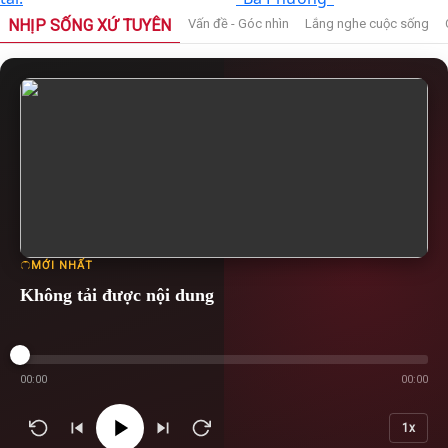
NHỊP SỐNG XỨ TUYÊN
Vấn đề - Góc nhìn
Lắng nghe cuộc sống
MỚI NHẤT
Không tải được nội dung
00:00
00:00
1x